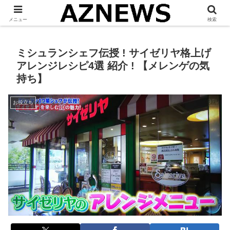
「 見たい・役立つ・面白い 」をお伝えします。
メニュー
検索
ミシュランシェフ伝授 ! サイゼリヤ格上げ
アレンジレシピ4選 紹介 ! 【メレンゲの気
持ち】
お役立ち