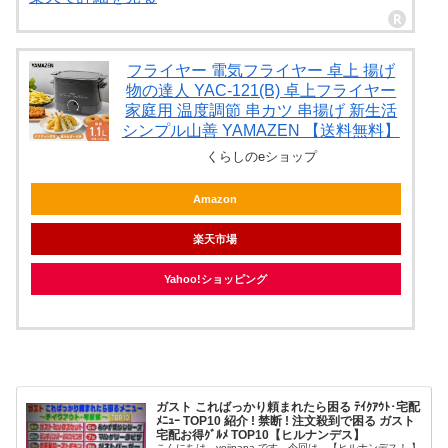
フライヤー 電気フライヤー 卓上 揚げ
物の達人 YAC-121(B) 卓上フライヤー
家庭用 温度調節 串カツ 串揚げ 新生活
シンプル山善 YAMAZEN 【送料無料】
くらしのeショップ
Amazon
楽天市場
Yahoo!ショッピング
ガスト こればっかり頼まれたら困る ﾃｲｸｱｳﾄ･宅配
ﾒﾆｭｰ TOP10 紹介 ! 禁断 ! 注文殺到で困る ガスト
宅配お得ｸﾞﾙﾒ TOP10【ヒルナンデス】
こんにちは、yojipapa です。今回は、【ヒルナンデス！ 】