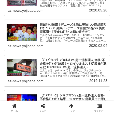
で紹介された、「人気ファミレス ガスト こればかり頼ま
れたら困るテイクアウト・宅配お得グルメ TOP10！」の
内容をお伝えします。番組名ヒルナンデス！▼ナンチャン
2020.05.28
az-news.yojipapa.com
がたくさん登場...
川越ｽﾏｲﾙ披露 ! デニーズ本当に美味しい商品順ﾗﾝ
ｷﾝｸﾞﾍﾞｽﾄ ６ 結果！~デニーズ自信の6品 vs 美食
家軍団~【美食ｱｶﾃﾞﾐｰ お願い!ﾗﾝｷﾝｸﾞ】
こんにちは yojipapa です。今回は、【お願い！ランキン
グ】「美食アカデミー Denny's（デニーズ）×美食家軍
団」で紹介された、「デニーズ従業員おすすめメニュー＆
お客様人気メニューの自信の６品が本当に美味しいか!?ガ
2020.02.04
az-news.yojipapa.com
チンコ審査!デ...
【ｼﾞｮﾌﾞﾁｭｰﾝ】ﾛｲﾔﾙﾎｽﾄ vs 超一流料理人 合格･不
合格をｼﾞｬｯｼﾞ結果！~ ロイヤルホスト従業員が選
んだ TOP10ﾒﾆｭｰ vs 超一流料理人 ~
こんにちは、yojipapa です。今回は、ジョブチューン
★『ロイヤルホスト×超一流料理人』で紹介された、超一
流料理人がロイヤルホストの従業員が選んだTOP10メニュ
ーをジャッジした内容をお伝えします。番組名ジョブチュ
2019.11.23
az-news.yojipapa.com
ーン★『ロイヤルホスト...
【ｼﾞｮﾌﾞﾁｭｰﾝ】ジョナサンvs超一流料理人 合格･
不合格ｼﾞｬｯｼﾞ! 結果 ~ ジョナサン 従業員イチ押し
TOP10メニュー vs 超一流料理人 ~
こんにちは、yojipapa です。今回は、【ジョブチューン】
で紹介された、『ジョナサン×超一流料理人』で、超一流
ホーム
シェア
トップ
サイドバー
料理人がジョナサンの従業員が選んだＴＯＰ１０メニュー