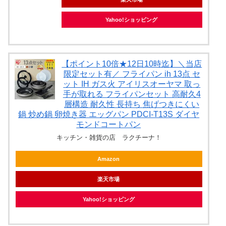
Yahoo!ショッピング
【ポイント10倍★12日10時迄】＼当店
限定セット有／ フライパン ih 13点 セ
ット IH ガス火 アイリスオーヤマ 取っ
手が取れる フライパンセット 高耐久4
層構造 耐久性 長持ち 焦げつきにくい
鍋 炒め鍋 卵焼き器 エッグパン PDCI-T13S ダイヤ
モンドコートパン
キッチン・雑貨の店 ラクチーナ！
Amazon
楽天市場
Yahoo!ショッピング