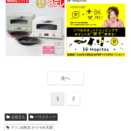
次へ
1
2
お役立ち
バラエティー
マツコ&有吉 かりそめ天国