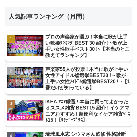
人気記事ランキング（月間）
プロの声楽家が選ぶ ! 本当に歌が上手
い歌姫ﾗﾝｷﾝｸﾞBEST 30 紹介 ! ~歌が上
手い女性歌手ベスト30 !~【本当のとこ
教えてランキング】
声楽家55人が投票 ! 本当に歌が上手い
女性アイドル総選挙BEST20 ! ~ 歌が
上手い女性ｱｲﾄﾞﾙ総選挙BEST20 ! ~【1
番だけが知っている】
IKEA ﾏﾆｱ厳選 ! 本当に買ってよかった
オススメ雑貨 BEST15 紹介 ! イケアマ
ニアおすすめ ! 超便利なイケア雑貨ﾍﾞｽ
ﾄ15 !【ｻﾀﾃﾞｰﾌﾟﾗｽ】
琉球風水志 シウマさん監修 性格診断