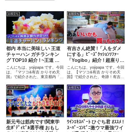
お役立ち
お役立ち
都内 本当に美味しい 王道
有吉さん絶賛 !「人をダメ
チャーハン ガチランキン
にする」ﾋﾞｰｽﾞｸｯｼｮﾝｿﾌｧｰ
グ TOP10 紹介 ! ~王道 炒
「Yogibo」紹介 ! 超座り心
飯ﾗﾝｷﾝｸﾞTOP10 ! 都内編
地良いｿﾌｧｰ「yogibo」紹
こんにちは、yojipapa です。今回
こんにちは、yojipapa です。今回
~【マツコ&有吉 かりそめ
介 !【マツコ&有吉かりそ
は、『マツコ&有吉 かりそめ天
は、【マツコ&有吉 かりそめ天
国』で紹介された、東京都内「本
国】で紹介された、奇跡！有吉さ
天国】
め天国】
当に美味しい具材４つ以下の王道
んが欲しがって探していたソファ
チャーハン最強ガチランキング
ーがスタジオに！有吉さん興奮！
バラエティー
お役立ち
TOP10 !」の内容をお伝えしま
「人をダメにする」と言われるほ
す。番組名マツコ&有吉 かりそ
ど座り心地が良いビーズクッショ
め天国 2時間SP...
ン「yogibo（ヨ...
新元号は筋肉です!関東学
ﾜｲﾝｴｷｽﾊﾟｰﾄ ひぐち君 ｵｽｽﾒ !
生ﾎﾞﾃﾞｨﾋﾞﾙ選手権 おもし
ｽｰﾊﾟｰｺﾝﾋﾞﾆ激ウマ最強ワイ