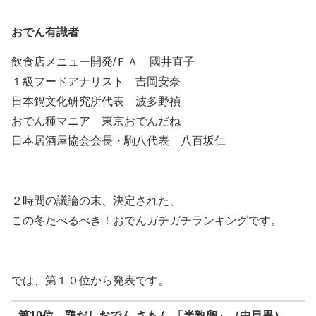
おでん有識者
飲食店メニュー開発/ＦＡ 國井直子
１級フードアナリスト 吉岡安奈
日本鍋文化研究所代表 波多野禎
おでん種マニア 東京おでんだね
日本居酒屋協会会長・駒八代表 八百坂仁
２時間の議論の末、決定された、
この冬たべるべき！おでんガチガチランキングです。
では、第１０位から発表です。
第10位 鶏だしおでん さもん 「半熟卵」（中目黒）