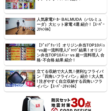
人気家電ﾒｰｶｰ BALMUDA（バルミュ
ーダ）大ヒット家電 4選 紹介 !【ｽｰﾊﾟｰ
Jﾁｬﾝﾈﾙ】
【ｼﾞｮﾌﾞﾁｭｰﾝ】オリジン弁当TOP10ﾒﾆｭ
ｰvs超一流料理人ｼﾞｬｯｼﾞ結果 ! オリジ
ン弁当TOP10ﾒﾆｭｰ vs 超一流料理人 合
格･不合格 結果 紹介 !
立てる収納で大人気 ! 便利なフライパ
ン「四角いフライパン」紹介 ! 大人気
! 注ぎやすく自立収納する四角いフラ
イパン【ｽｰﾊﾟｰJﾁｬﾝﾈﾙ】