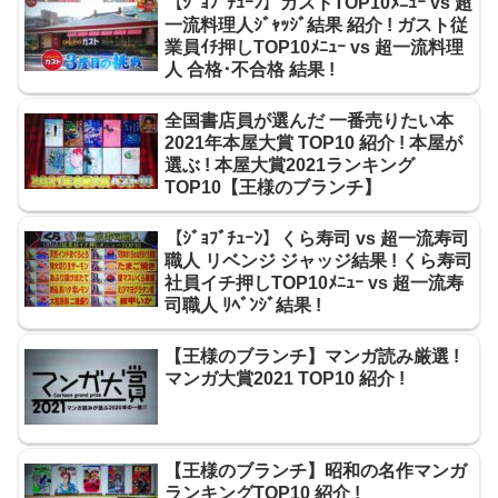
【ｼﾞｮﾌﾞﾁｭｰﾝ】ガストTOP10ﾒﾆｭｰ vs 超
一流料理人ｼﾞｬｯｼﾞ結果 紹介 ! ガスト従
業員ｲﾁ押しTOP10ﾒﾆｭｰ vs 超一流料理
人 合格･不合格 結果 !
全国書店員が選んだ 一番売りたい本
2021年本屋大賞 TOP10 紹介 ! 本屋が
選ぶ ! 本屋大賞2021ランキング
TOP10【王様のブランチ】
【ｼﾞｮﾌﾞﾁｭｰﾝ】くら寿司 vs 超一流寿司
職人 リベンジ ジャッジ結果 ! くら寿司
社員イチ押しTOP10ﾒﾆｭｰ vs 超一流寿
司職人 ﾘﾍﾞﾝｼﾞ結果 !
【王様のブランチ】マンガ読み厳選 !
マンガ大賞2021 TOP10 紹介 !
【王様のブランチ】昭和の名作マンガ
ランキングTOP10 紹介 !