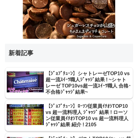
新着記事
【ｼﾞｮﾌﾞﾁｭｰﾝ】シャトレーゼTOP10 vs
超一流ｽｲｰﾂ職人ｼﾞｬｯｼﾞ結果 ! ~シャト
レーゼ TOP10vs超一流ｽｲｰﾂ職人 合格･
不合格ｼﾞｬｯｼﾞ結果~
【ｼﾞｮﾌﾞﾁｭｰﾝ】ﾛｰｿﾝ従業員ｲﾁｵｼTOP10
vs 超一流料理人 ｼﾞｬｯｼﾞ 結果 ! ローソ
ン従業員ｲﾁｵｼTOP10 vs 超一流料理人
ｼﾞｬｯｼﾞ結果 紹介 ! 2105