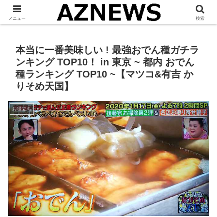
「 見たい・役立つ・面白い 」をお伝えします。
メニュー
検索
本当に一番美味しい ! 最強おでん種ガチラ
ンキング TOP10！ in 東京 ~ 都内 おでん
種ランキング TOP10 ~【マツコ&有吉 か
りそめ天国】
お役立ち