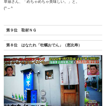
草薙さん、「めちゃめちゃ美味しい。」と。
(^ – ^
第９位 取材ＮＧ
第８位 はなたれ「牡蠣おでん」（恵比寿）