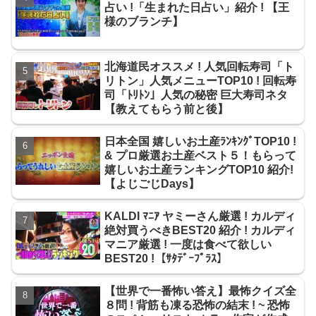
占い !「生まれた日占い」紹介 ! 【王
様のブランチ】
北海道民オススメ ! 人気回転寿司「ト
リトン」人気メニューTOP10 ! 回転寿
司「ﾄﾘﾄﾝ」人気の秘密 巨大寿司ネタ
【教えてもらう前と後】
日本全国 嬉しいお土産ﾗﾝｷﾝｸﾞTOP10 !
& プロ厳選お土産ベスト５！もらって
嬉しいお土産ランキングTOP10 紹介!
【よじごじDays】
KALDI ﾏﾆｱ ヤミーさん厳選 ! カルディ
絶対買うべきBEST20 紹介 ! カルディ
マニア厳選 ! 一度は食べて欲しい
BEST20 !【ｻﾀﾃﾞｰﾌﾟﾗｽ】
【世界で一番怖い答え】最怖クイズ全
８問 ! 背筋も凍る恐怖の結末 ! ~ 恐怖