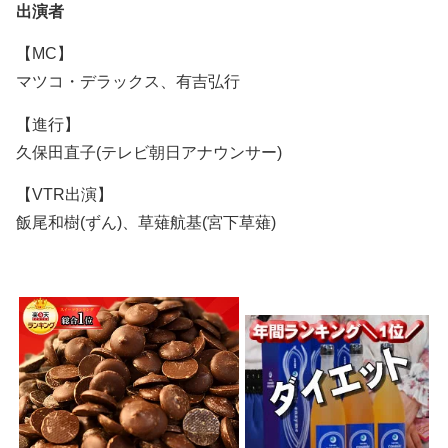
出演者
【MC】
マツコ・デラックス、有吉弘行
【進行】
久保田直子(テレビ朝日アナウンサー)
【VTR出演】
飯尾和樹(ずん)、草薙航基(宮下草薙)