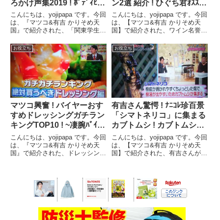
ろかけ声集2019 ! ﾎﾞﾃﾞｨﾋﾞﾙ
ン2選 紹介 ! ひぐち君ｵｽｽﾒ !
爆笑かけ声集2017-
ｽｰﾊﾟｰ･ｺﾝﾋﾞﾆ ﾜｲﾝ2選 !【マ
こんにちは、yojipapa です。今回
こんにちは、yojipapa です。今回
2019【マツコ&有吉 かり
ツコ&有吉かりそめ天国】
は、『マツコ&有吉 かりそめ天
は、【マツコ&有吉 かりそめ天
国』で紹介された、「関東学生ボ
国】で紹介された、ワイン名誉ソ
そめ天国】
ディビル選手権2019 おもしろ掛
ムリエ 髭男爵ひぐち君オスス
け声集＆ボディビル かけ声集
メ！「気軽に買えるのに美味し
お役立ち
お役立ち
2017・20018まとめ」の内容をお
い！スーパー・コンビニの激ウマ
伝えします。番組名マツコ&有
コスパ最強ワイン２選！」の内容
吉 かりそめ...
をお伝えします。番組名マ...
マツコ興奮 ! バイヤーおす
有吉さん驚愕 ! ﾅﾆｺﾚ珍百景
すめドレッシングガチラン
「シマトネリコ」に集まる
キングTOP10 ! ~凄腕ﾊﾞｲﾔｰ
カブトムシ ! カブトムシが
厳選 ﾄﾞﾚｯｼﾝｸﾞTOP10 !
集まる木 シマトネリコ
こんにちは、yojipapa です。今回
こんにちは、yojipapa です。今回
~【マツコ&有吉 かりそめ
【マツコ&有吉かりそめ天
は、『マツコ&有吉 かりそめ天
は、【マツコ&有吉 かりそめ天
国』で紹介された、ドレッシング
国】で紹介された、有吉さんがビ
天国】
国】
好きマツコ有吉VS百貨店「スー
ックリした！「ナニコレ珍百景で
パーの凄腕バイヤー 500種類の中
紹介！住宅街の一本の木「シマト
から選んだ絶対買うべき！最強ド
ネリコ」に集まるカブトムシ」の
レッシングガチガチランキング
内容をお伝えします。番組名マツ
TOP10」の内容...
コ&有吉 かりそめ天...