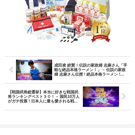
成田凌 絶賛！伝説の家政婦 志麻さん「手
軽な絶品本格ラーメン！」 ~ 伝説の家政
婦 志麻さん伝授 ! 絶品本格ラーメン !
~【沸騰ワード】
【戦国武将総選挙】本当に好きな戦国武
将ランキングベスト３０！ ~ 国民10万人
がガチ投票 ! 日本人に最も愛される戦国
武将総選挙 ~