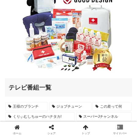
テレビ番組一覧
王様のブランチ
ジョブチューン
この差って何
くりぃむしちゅーのハナタカ!
スーパーJチャンネル
よじごじDays
教えてもらう前と後
お願い!ランキング
ホーム
シェア
トップ
サイドバー
サタデープラス
メレンゲの気持ち
news every