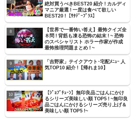
絶対買うべきBEST20 紹介 ! カルディ
マニア厳選 ! 一度は食べて欲しい
BEST20 !【ｻﾀﾃﾞｰﾌﾟﾗｽ】
【世界で一番怖い答え】最怖クイズ全
８問 ! 背筋も凍る恐怖の結末 ! ~ 恐怖
のスペシャリスト ホラー作家が作成
最怖推理問題まとめ ! ~
「吉野家」テイクアウト･宅配ﾒﾆｭｰ 人
気TOP10 紹介 !【帰れま10】
【ｼﾞｮﾌﾞﾁｭｰﾝ】無印良品ごはんにかけ
るシリーズ美味しい順 TOP5 ! ~無印良
品ごはんにかけるシリーズ売り上げ＆
美味しい順 TOP5 !~