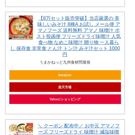
【8万セット販売突破】当店厳選の 美
味しいみそ汁 8種A お試し メール便 ア
マノフーズ 送料無料 アマノ 味噌汁 ポ
スト投函便 フリーズドライ味噌汁 人気
食べ物 なめこ味噌汁 贈り物 一人暮ら
し 保存食 非常食 とん汁 トン汁 みそ汁セット 1000
円
うまかねっと九州食材問屋発
Amazon
楽天市場
Yahoo!ショッピング
＼ クーポン 配布中／ お中元 アマノフ
ーズ フリーズドライ 味噌汁 減塩味噌