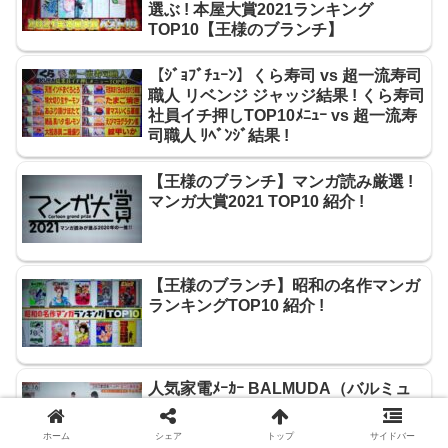
選ぶ ! 本屋大賞2021ランキング
TOP10【王様のブランチ】
【ｼﾞｮﾌﾞﾁｭｰﾝ】くら寿司 vs 超一流寿司
職人 リベンジ ジャッジ結果 ! くら寿司
社員イチ押しTOP10ﾒﾆｭｰ vs 超一流寿
司職人 ﾘﾍﾞﾝｼﾞ結果 !
【王様のブランチ】マンガ読み厳選 !
マンガ大賞2021 TOP10 紹介 !
【王様のブランチ】昭和の名作マンガ
ランキングTOP10 紹介 !
人気家電ﾒｰｶｰ BALMUDA（バルミュ
ーダ）大ヒット家電 4選 紹介 !【ｽｰﾊﾟｰ
Jﾁｬﾝﾈﾙ】
ホーム
シェア
トップ
サイドバー