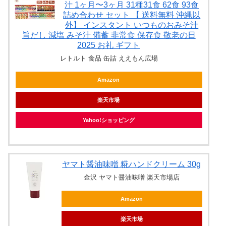
汁 1ヶ月〜3ヶ月 31種31食 62食 93食
詰め合わせ セット 【 送料無料 沖縄以
外】 インスタント いつものおみそ汁
旨だし 減塩 みそ汁 備蓄 非常食 保存食 敬老の日
2025 お礼 ギフト
レトルト 食品 缶詰 ええもん広場
Amazon
楽天市場
Yahoo!ショッピング
ヤマト醤油味噌 糀ハンドクリーム 30g
金沢 ヤマト醤油味噌 楽天市場店
Amazon
楽天市場