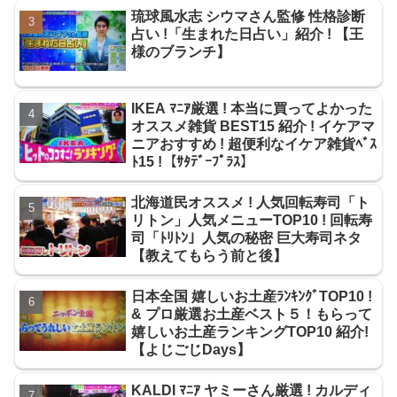
琉球風水志 シウマさん監修 性格診断
占い !「生まれた日占い」紹介 ! 【王
様のブランチ】
IKEA ﾏﾆｱ厳選 ! 本当に買ってよかった
オススメ雑貨 BEST15 紹介 ! イケアマ
ニアおすすめ ! 超便利なイケア雑貨ﾍﾞｽ
ﾄ15 !【ｻﾀﾃﾞｰﾌﾟﾗｽ】
北海道民オススメ ! 人気回転寿司「ト
リトン」人気メニューTOP10 ! 回転寿
司「ﾄﾘﾄﾝ」人気の秘密 巨大寿司ネタ
【教えてもらう前と後】
日本全国 嬉しいお土産ﾗﾝｷﾝｸﾞTOP10 !
& プロ厳選お土産ベスト５！もらって
嬉しいお土産ランキングTOP10 紹介!
【よじごじDays】
KALDI ﾏﾆｱ ヤミーさん厳選 ! カルディ