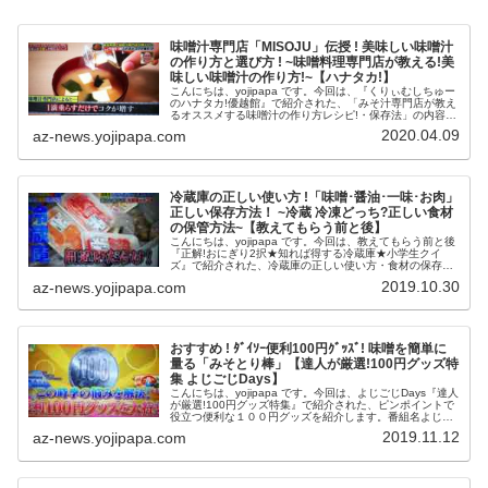
味噌汁専門店「MISOJU」伝授 ! 美味しい味噌汁
の作り方と選び方 ! ~味噌料理専門店が教える!美
味しい味噌汁の作り方!~【ハナタカ!】
こんにちは、yojipapa です。今回は、『くりぃむしちゅー
のハナタカ!優越館』で紹介された、「みそ汁専門店が教え
るオススメする味噌汁の作り方レシピ!・保存法」の内容を
お伝えします。番組名日本人の3割しか知らないこと く
2020.04.09
az-news.yojipapa.com
りぃむしちゅーのハ...
冷蔵庫の正しい使い方 !「味噌･醤油･一味･お肉」
正しい保存方法！ ~冷蔵 冷凍どっち?正しい食材
の保管方法~【教えてもらう前と後】
こんにちは、yojipapa です。今回は、教えてもらう前と後
『正解!おにぎり2択★知れば得する冷蔵庫★小学生クイ
ズ』で紹介された、冷蔵庫の正しい使い方・食材の保存、
保管方法の内容をお伝えします。番組名教えてもらう前と
2019.10.30
az-news.yojipapa.com
後【正解!おにぎり2択...
おすすめ ! ﾀﾞｲｿｰ便利100円ｸﾞｯｽﾞ! 味噌を簡単に
量る「みそとり棒」【達人が厳選!100円グッズ特
集 よじごじDays】
こんにちは、yojipapa です。今回は、よじごじDays『達人
が厳選!100円グッズ特集』で紹介された、ピンポイントで
役立つ便利な１００円グッズを紹介します。番組名よじご
じDays『達人が厳選!100円グッズ特集』出演者【MC】石
2019.11.12
az-news.yojipapa.com
塚英彦...