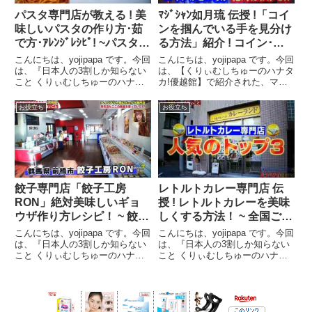
パスタ専門店が教える ! 美
ﾏｼﾞｼｬﾝ如月琉 伝授 !「コイ
味しいパスタの作り方･茹
ンを掴んでいる手を見分け
で方･ｱﾚﾝｼﾞﾚｼﾋﾟ! ~パスタ専
る方法」紹介 ! コイン･消
門店 伝授 ! 美味しいパスタ
しゴム「どっちだ?」を高
こんにちは、yojipapa です。今回
こんにちは、yojipapa です。今回
乾麺ｱﾚﾝｼﾞﾚｼﾋﾟ~【ハナタ
確率で当てる方法【ハナタ
は、『日本人の3割しか知らない
は、【くりぃむしちゅーのハナタ
こと くりぃむしちゅーのハナタ
カ!優越館】で紹介された、マジ
カ!】
カ!】
カ!優越館』で紹介された、パス
シャン如月琉さんが教える！誰で
タ専門店プリマ・パスタさんが教
も簡単にできる「コインを掴んで
お役立ち
お役立ち
えるハナタカの内容をお伝えしま
いる方の手を見分ける方法」の内
す。番組内容日本人の3割しか知
容をお伝えします。番組名日本人
らないこと くりぃむ...
の3割しか知らないこ...
餃子専門店「餃子工房
レトルトカレー専門店 伝
RON」絶対美味しいギョ
授 ! レトルトカレーを美味
ウザ作り方レシピ！ ~ 餃子
しくする方法！ ~ 全国ご当
専門店 伝授 餃子レシピ !
地ﾚﾄﾙﾄｶﾚｰ専門店 売り上げ
こんにちは、yojipapa です。今回
こんにちは、yojipapa です。今回
味付け･包み方･焼き方
TOP3 ! 紹介 ~【ハナタ
は、『日本人の3割しか知らない
は、『日本人の3割しか知らない
こと くりぃむしちゅーのハナタ
こと くりぃむしちゅーのハナタ
~【ﾊﾅﾀｶ!】
カ!】
カ!優越館』で紹介された、「プ
カ!優越館』で紹介された、東京
ロが教える失敗しない美味しいギ
浅草にあるレトルトカレー専門店
ョウザの作り方!餃子の味付け･包
カレーランドさんが教える、ひと
み方･焼き方」の内容をお伝えし
手間でレトルトカレーが美味しく
ます。番組名日本人...
なる方法と全国ご当...