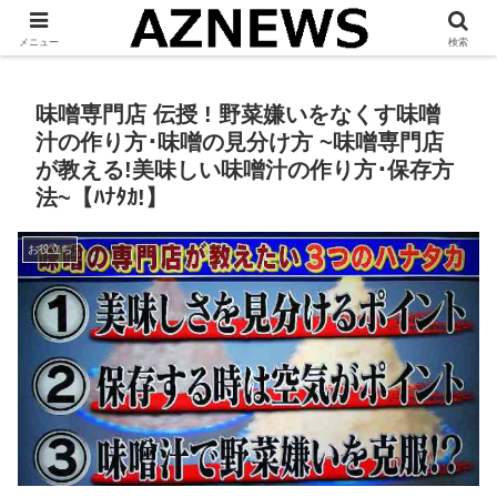
「 見たい・役立つ・面白い 」をお伝えします。
メニュー
検索
味噌専門店 伝授 ! 野菜嫌いをなくす味噌
汁の作り方･味噌の見分け方 ~味噌専門店
が教える!美味しい味噌汁の作り方･保存方
法~【ﾊﾅﾀｶ!】
お役立ち