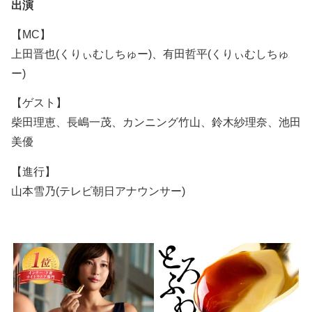
出演
【MC】
上田晋也(くりぃむしちゅー)、有田哲平(くりぃむしちゅ
ー)
【ゲスト】
柴田理恵、長嶋一茂、カンニング竹山、鈴木紗理奈、池田
美優
【進行】
山本雪乃(テレビ朝日アナウンサー)