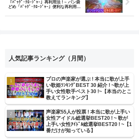
「ﾊﾞｯｸﾞ･ｸﾛｰｼﾞｬｰ」再利用法 ! ~ パン袋
どめ「ﾊﾞｯｸﾞ･ｸﾛｰｼﾞｬｰ」便利な再利用方
法 紹介 ! ~【ﾊﾅﾀｶ!】
人気記事ランキング（月間）
プロの声楽家が選ぶ ! 本当に歌が上手
い歌姫ﾗﾝｷﾝｸﾞBEST 30 紹介 ! ~歌が上
手い女性歌手ベスト30 !~【本当のとこ
教えてランキング】
声楽家55人が投票 ! 本当に歌が上手い
女性アイドル総選挙BEST20 ! ~ 歌が
上手い女性ｱｲﾄﾞﾙ総選挙BEST20 ! ~【1
番だけが知っている】