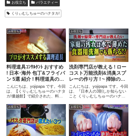
お役立ち
バラエティー
くりぃむしちゅーのハナタカ!
お役立ち
お役立ち
料理道具ｺﾝｻﾙﾀﾝﾄ おすすめ
洗剤専門店が教える ! ロー
! 日本･海外 包丁&フライパ
コスト万能洗剤&消臭スプ
ン 5選 紹介 ! 料理道具のプ
レーの作り方 ! ~ 掃除のプ
ロ厳選 ! 日本･海外 包丁&
ロ技 ! 効果的な掃除方法･
こんにちは、yojipapa です。今回
こんにちは、yojipapa です。今回
フライパン 5選【ハナタ
消臭方法 紹介 ! ~【ハナタ
は、【くりぃむしちゅーのハナタ
は、『日本人の3割しか知らない
カ!優越館】で紹介された、料理
こと くりぃむしちゅーのハナタ
カ!】
カ!】
道具コンサルタント 荒井康成さ
カ!優越館』で紹介された、ホテ
んが教える！「海外・日本のおす
ル旅館洗剤専門店スリーエスさん
お役立ち
お役立ち
すめ包丁＆お肉・魚・野菜を焼く
が教える「家庭で作れる掃除用洗
おすすめフライパン３選！」の内
剤と消臭剤の作り方と効果的な掃
容をお伝えします。番...
除法・消臭法」の内容...