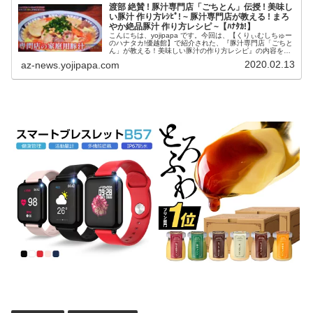
渡部 絶賛 ! 豚汁専門店「ごちとん」伝授 ! 美味し
い豚汁 作り方ﾚｼﾋﾟ! ~ 豚汁専門店が教える ! まろ
やか絶品豚汁 作り方レシピ ~【ﾊﾅﾀｶ!】
こんにちは、yojipapa です。今回は、【くりぃむしちゅー
のハナタカ!優越館】で紹介された、『豚汁専門店「ごちと
ん」が教える！美味しい豚汁の作り方レシピ』の内容をお
伝えします。番組名日本人の3割しか知らないこと くり
2020.02.13
az-news.yojipapa.com
ぃむしちゅーのハナタ...