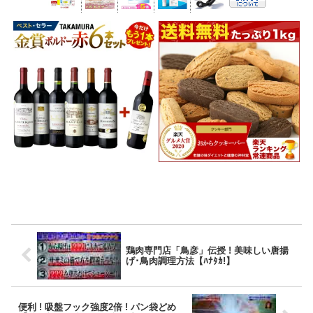
鶏肉専門店「鳥彦」伝授 ! 美味しい唐揚
げ･鳥肉調理方法【ﾊﾅﾀｶ!】
便利 ! 吸盤フック強度2倍 ! パン袋どめ