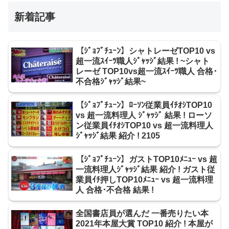
新着記事
【ｼﾞｮﾌﾞﾁｭｰﾝ】シャトレーゼTOP10 vs
超一流ｽｲｰﾂ職人ｼﾞｬｯｼﾞ結果 ! ~シャト
レーゼ TOP10vs超一流ｽｲｰﾂ職人 合格･
不合格ｼﾞｬｯｼﾞ結果~
【ｼﾞｮﾌﾞﾁｭｰﾝ】ﾛｰｿﾝ従業員ｲﾁｵｼTOP10
vs 超一流料理人 ｼﾞｬｯｼﾞ 結果 ! ローソ
ン従業員ｲﾁｵｼTOP10 vs 超一流料理人
ｼﾞｬｯｼﾞ結果 紹介 ! 2105
【ｼﾞｮﾌﾞﾁｭｰﾝ】ガストTOP10ﾒﾆｭｰ vs 超
一流料理人ｼﾞｬｯｼﾞ結果 紹介 ! ガスト従
業員ｲﾁ押しTOP10ﾒﾆｭｰ vs 超一流料理
人 合格･不合格 結果 !
全国書店員が選んだ 一番売りたい本
2021年本屋大賞 TOP10 紹介 ! 本屋が