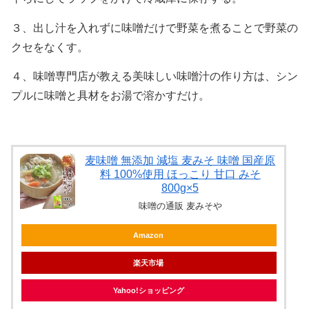
３、出し汁を入れずに味噌だけで野菜を煮ることで野菜の
クセをなくす。
４、味噌専門店が教える美味しい味噌汁の作り方は、シン
プルに味噌と具材をお湯で溶かすだけ。
麦味噌 無添加 減塩 麦みそ 味噌 国産原
料 100%使用 ほっこり 甘口 みそ
800g×5
味噌の通販 麦みそや
Amazon
楽天市場
Yahoo!ショッピング