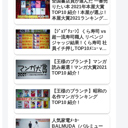
全国書店員が選んだ 一番売
りたい本 2021年本屋大賞
TOP10 紹介 ! 本屋が選ぶ !
本屋大賞2021ランキング
TOP10【王様のブランチ】
【ｼﾞｮﾌﾞﾁｭｰﾝ】くら寿司 vs
超一流寿司職人 リベンジ
ジャッジ結果 ! くら寿司 社
員イチ押しTOP10ﾒﾆｭｰ vs
超一流寿司職人 ﾘﾍﾞﾝｼﾞ結果
!
【王様のブランチ】マンガ
読み厳選 ! マンガ大賞2021
TOP10 紹介 !
【王様のブランチ】昭和の
名作マンガランキング
TOP10 紹介 !
人気家電ﾒｰｶｰ
BALMUDA（バルミュー