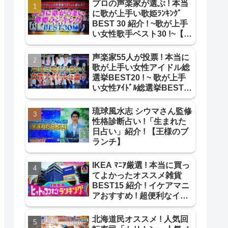
プロの声楽家が選ぶ ! 本当
に歌が上手い歌姫ﾗﾝｷﾝｸﾞ
BEST 30 紹介 ! ~歌が上手
い女性歌手ベスト30 !~【本
当のとこ教えてランキン
グ】
声楽家55人が投票 ! 本当に
歌が上手い女性アイドル総
選挙BEST20 ! ~ 歌が上手
い女性ｱｲﾄﾞﾙ総選挙BEST20
! ~【1番だけが知ってい
る】
琉球風水志 シウマさん監修
性格診断占い !「生まれた
日占い」紹介 ! 【王様のブ
ランチ】
IKEA ﾏﾆｱ厳選 ! 本当に買っ
てよかったオススメ雑貨
BEST15 紹介 ! イケアマニ
アおすすめ ! 超便利なイケ
ア雑貨ﾍﾞｽﾄ15 !【ｻﾀﾃﾞｰﾌﾟﾗ
ｽ】
北海道民オススメ ! 人気回