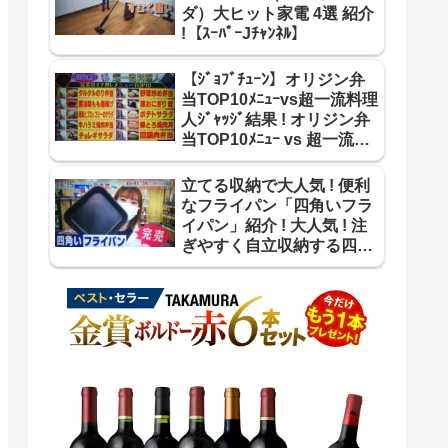
ダ）大ヒット家電 4選 紹介
!【ｽｰﾊﾟｰJﾁｬﾝﾈﾙ】
【ｼﾞｮﾌﾞﾁｭｰﾝ】オリジン弁
当TOP10ﾒﾆｭｰvs超一流料理
人ｼﾞｬｯｼﾞ結果 ! オリジン弁
当TOP10ﾒﾆｭｰ vs 超一流料
理人 合格･不合格 結果 紹介
!
立てる収納で大人気 ! 便利
なフライパン「四角いフラ
イパン」紹介 ! 大人気 ! 注
ぎやすく自立収納する四角
いフライパン【ｽｰﾊﾟｰJﾁｬﾝﾈ
ﾙ】