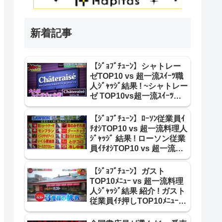
新着記事
【ｼﾞｮﾌﾞﾁｭｰﾝ】シャトレー
ゼTOP10 vs 超一流ｽｲｰﾂ職
人ｼﾞｬｯｼﾞ結果 ! ~シャトレー
ゼ TOP10vs超一流ｽｲｰﾂ職
人 合格･不合格ｼﾞｬｯｼﾞ結果~
【ｼﾞｮﾌﾞﾁｭｰﾝ】ﾛｰｿﾝ従業員ｲ
ﾁｵｼTOP10 vs 超一流料理人
ｼﾞｬｯｼﾞ 結果 ! ローソン従業
員ｲﾁｵｼTOP10 vs 超一流料
理人 ｼﾞｬｯｼﾞ結果 紹介 !
2105
【ｼﾞｮﾌﾞﾁｭｰﾝ】ガスト
TOP10ﾒﾆｭｰ vs 超一流料理
人ｼﾞｬｯｼﾞ結果 紹介 ! ガスト
従業員ｲﾁ押しTOP10ﾒﾆｭｰ
vs 超一流料理人 合格･不合
格 結果 !