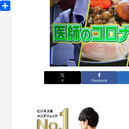
o
L
e
b
e
c
i
r
共
o
n
k
n
有
o
a
e
e
k
t
X
Facebook