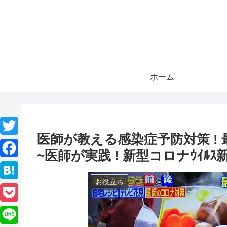
ホーム
医師が教える感染症予防対策 ! 
T
~医師が実践 ! 新型コロナｳｲ
w
F
i
お役立ち
a
H
t
c
a
P
t
e
t