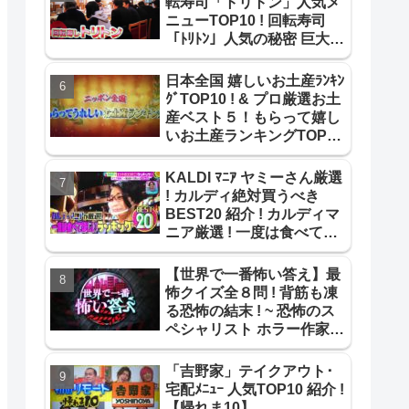
転寿司「トリトン」人気メ
ニューTOP10 ! 回転寿司
「ﾄﾘﾄﾝ」人気の秘密 巨大寿
司ネタ【教えてもらう前と
後】
日本全国 嬉しいお土産ﾗﾝｷﾝ
ｸﾞTOP10 ! & プロ厳選お土
産ベスト５！もらって嬉し
いお土産ランキングTOP10
紹介!【よじごじDays】
KALDI ﾏﾆｱ ヤミーさん厳選
! カルディ絶対買うべき
BEST20 紹介 ! カルディマ
ニア厳選 ! 一度は食べて欲
しいBEST20 !【ｻﾀﾃﾞｰﾌﾟﾗ
ｽ】
【世界で一番怖い答え】最
怖クイズ全８問 ! 背筋も凍
る恐怖の結末 ! ~ 恐怖のス
ペシャリスト ホラー作家が
作成 最怖推理問題まとめ !
~
「吉野家」テイクアウト･
宅配ﾒﾆｭｰ 人気TOP10 紹介 !
【帰れま10】