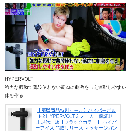
HYPERVOLT
強力な振動で普段使わない筋肉に刺激を与え運動しやすい
体を作る
【廃盤商品特別セール】ハイパーボル
ト2 HYPERVOLT 2 メーカー保証1年
正規代理店【ブラックカラー】 ハイパ
ーアイス 筋膜リリース マッサージガン