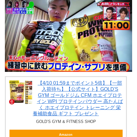
【4/10 01:59までポイント5倍】【一部
入荷待ち】【公式サイト】GOLD'S
GYM ゴールドジム CFM ホエイプロテ
イン WPI プロテインパウダー 高たんぱ
く ホエイプロテイン トレーニング 栄
養補助食品 ギフト プレゼント
GOLD’S GYM & FITNESS SHOP
Amazon