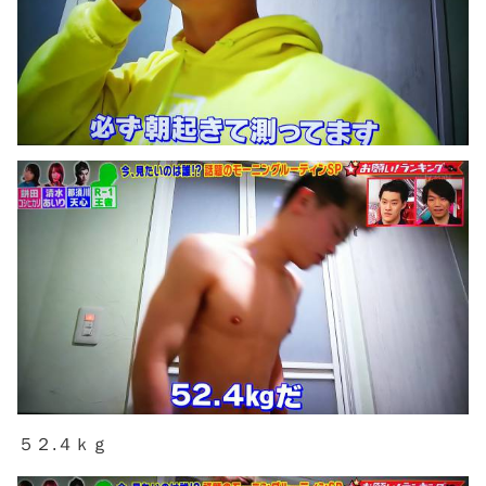
５２.４ｋｇ