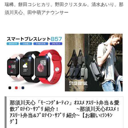
瑞稀、餅田コシヒカリ、野田クリスタル、清水あいり、那
須川天心、田中萌アナウンサー
那須川天心「ﾓｰﾆﾝｸﾞﾙｰﾃｨﾝ」ｵｽｽﾒ ｱｽﾘｰﾄ弁当＆愛
飲ﾌﾟﾛﾃｲﾝ･ｻﾌﾟﾘ 紹介 ! ~那須川天心ｵｽｽﾒ !
ｱｽﾘｰﾄ弁当&ﾌﾟﾛﾃｲﾝ･ｻﾌﾟﾘ 紹介~【お願い!ﾗﾝｷﾝ
ｸﾞ】