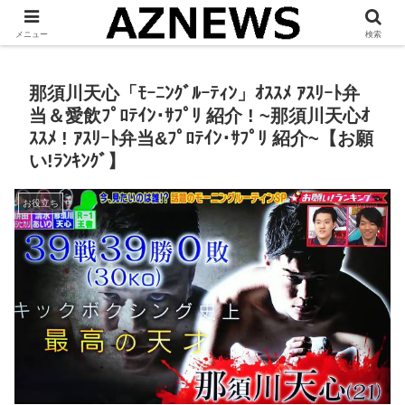
「 見たい・役立つ・面白い 」をお伝えします。
メニュー
検索
那須川天心「ﾓｰﾆﾝｸﾞﾙｰﾃｨﾝ」ｵｽｽﾒ ｱｽﾘｰﾄ弁
当＆愛飲ﾌﾟﾛﾃｲﾝ･ｻﾌﾟﾘ 紹介 ! ~那須川天心ｵ
ｽｽﾒ ! ｱｽﾘｰﾄ弁当&ﾌﾟﾛﾃｲﾝ･ｻﾌﾟﾘ 紹介~【お願
い!ﾗﾝｷﾝｸﾞ】
お役立ち