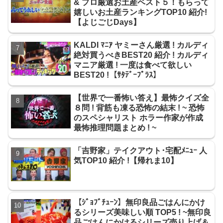
& プロ厳選お土産ベスト５！もらって
嬉しいお土産ランキングTOP10 紹介!
【よじごじDays】
KALDI ﾏﾆｱ ヤミーさん厳選 ! カルディ
絶対買うべきBEST20 紹介 ! カルディ
マニア厳選 ! 一度は食べて欲しい
BEST20 !【ｻﾀﾃﾞｰﾌﾟﾗｽ】
【世界で一番怖い答え】最怖クイズ全
８問 ! 背筋も凍る恐怖の結末 ! ~ 恐怖
のスペシャリスト ホラー作家が作成
最怖推理問題まとめ ! ~
「吉野家」テイクアウト･宅配ﾒﾆｭｰ 人
気TOP10 紹介 !【帰れま10】
【ｼﾞｮﾌﾞﾁｭｰﾝ】無印良品ごはんにかけ
るシリーズ美味しい順 TOP5 ! ~無印良
品ごはんにかけるシリーズ売り上げ＆