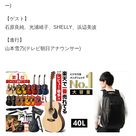
ー)
【ゲスト】
石原良純、光浦靖子、SHELLY、浜辺美波
【進行】
山本雪乃(テレビ朝日アナウンサー)