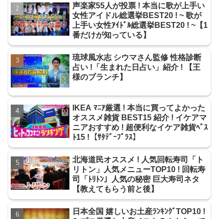
声楽家55人が投票 ! 本当に歌が上手い
女性アイドル総選挙BEST20 ! ~ 歌が
上手い女性ｱｲﾄﾞﾙ総選挙BEST20 ! ~【1
番だけが知っている】
琉球風水志 シウマさん監修 性格診断
占い !「生まれた日占い」紹介 ! 【王
様のブランチ】
IKEA ﾏﾆｱ厳選 ! 本当に買ってよかった
オススメ雑貨 BEST15 紹介 ! イケアマ
ニアおすすめ ! 超便利なイケア雑貨ﾍﾞｽ
ﾄ15 !【ｻﾀﾃﾞｰﾌﾟﾗｽ】
北海道民オススメ ! 人気回転寿司「ト
リトン」人気メニューTOP10 ! 回転寿
司「ﾄﾘﾄﾝ」人気の秘密 巨大寿司ネタ
【教えてもらう前と後】
日本全国 嬉しいお土産ﾗﾝｷﾝｸﾞTOP10 !