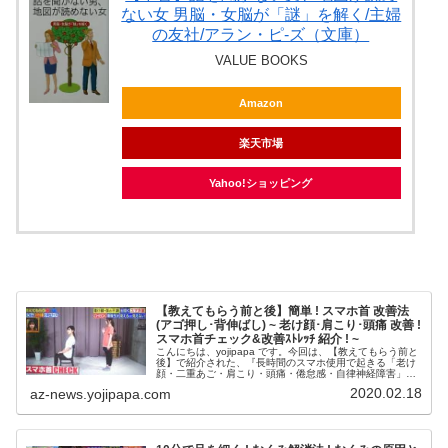
ない女 男脳・女脳が「謎」を解く/主婦
の友社/アラン・ピ-ズ（文庫）
VALUE BOOKS
Amazon
楽天市場
Yahoo!ショッピング
【教えてもらう前と後】簡単 ! スマホ首 改善法
(アゴ押し･背伸ばし) ~ 老け顔･肩こり･頭痛 改善 !
スマホ首チェック&改善ｽﾄﾚｯﾁ 紹介 ! ~
こんにちは、yojipapa です。今回は、【教えてもらう前と
後】で紹介された、『長時間のスマホ使用で起きる「老け
顔・二重あご・肩こり・頭痛・倦怠感・自律神経障害」を
改善する必見!「スマホ首」改善法』の内容をお伝えしま
2020.02.18
az-news.yojipapa.com
す。番組名教えてもらう...