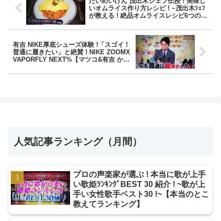
たいめいけん 茂出木シェフ伝授 ! 美味し
いオムライス作り方レシピ ! ~茂出木ｼｪﾌ
が教える ! 絶品オムライスレシピ6つの方
法 !~【ﾊﾅﾀｶ!】
有吉 NIKE厚底シューズ体験 !「スゴイ !
普通に履きたい」と絶賛 ! NIKE ZOOMX
VAPORFLY NEXT%【マツコ&有吉 かり
そめ天国】
人気記事ランキング（月間）
プロの声楽家が選ぶ ! 本当に歌が上手
い歌姫ﾗﾝｷﾝｸﾞBEST 30 紹介 ! ~歌が上
手い女性歌手ベスト30 !~【本当のとこ
教えてランキング】