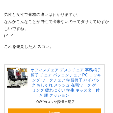
男性と女性で骨格の違いはわかりますが、
なんかこんなことが男性で出来ないのってダサくて恥ずか
しいですね。
( ^ ^
これを発見した人 スゴい。
オフィスチェア デスクチェア 事務椅子
椅子 チェア パソコンチェア PC ロッキ
ング ワークチェア 学習椅子 ハイバッ
ク おしゃれ メッシュ 在宅ワーク ゲー
ミング 疲れにくい 学生 キャスター付
き 腰 クッション
LOWYA(ロウヤ)楽天市場店
Amazon