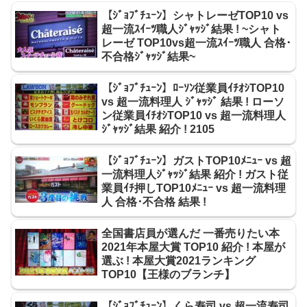
【ｼﾞｮﾌﾞﾁｭｰﾝ】シャトレーゼTOP10 vs
超一流ｽｲｰﾂ職人ｼﾞｬｯｼﾞ結果 ! ~シャト
レーゼ TOP10vs超一流ｽｲｰﾂ職人 合格･
不合格ｼﾞｬｯｼﾞ結果~
【ｼﾞｮﾌﾞﾁｭｰﾝ】ﾛｰｿﾝ従業員ｲﾁｵｼTOP10
vs 超一流料理人 ｼﾞｬｯｼﾞ 結果 ! ローソ
ン従業員ｲﾁｵｼTOP10 vs 超一流料理人
ｼﾞｬｯｼﾞ結果 紹介 ! 2105
【ｼﾞｮﾌﾞﾁｭｰﾝ】ガストTOP10ﾒﾆｭｰ vs 超
一流料理人ｼﾞｬｯｼﾞ結果 紹介 ! ガスト従
業員ｲﾁ押しTOP10ﾒﾆｭｰ vs 超一流料理
人 合格･不合格 結果 !
全国書店員が選んだ 一番売りたい本
2021年本屋大賞 TOP10 紹介 ! 本屋が
選ぶ ! 本屋大賞2021ランキング
TOP10【王様のブランチ】
【ｼﾞｮﾌﾞﾁｭｰﾝ】くら寿司 vs 超一流寿司