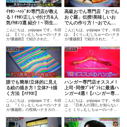
ｲﾔﾎﾝ･ﾍｯﾄﾞﾎﾝ専門店が教え
高級おでん専門店「おでん
る ! ｲﾔﾎﾝ正しい付け方&人
おぐ羅」伝授!美味しいお
気ｲﾔﾎﾝ3選 紹介 ! ~ 羽生結
でんの作り方 ! ~おでん専
弦選手も通う「e☆ｲﾔﾎﾝ」
門店が教える!美味しいお
こんにちは、yojipapa です。今回
こんにちは、yojipapa です。今回
人気イヤホン3選 ! ~【ﾊﾅﾀ
でんの作り方レシピ!~【ﾊﾅ
は、【くりぃむしちゅーのハナタ
は、【くりぃむしちゅーのハナタ
カ!優越館】で紹介された、『イ
カ!優越館】で紹介された、『高
ｶ!】
ﾀｶ!】
ヤホン・ヘッドホン専門店「e☆
級おでん専門店が教える！美味し
イヤホン」が教えるハナタカ』の
いおでんの作り方』の内容をお伝
お役立ち
お役立ち
内容をお伝えします。番組名日本
えします。番組名日本人の3割し
人の3割しか知らないこと くり
か知らないこと くりぃむしちゅ
ぃむしちゅーのハナタ...
ーのハナタカ!優越館...
誰でも簡単!立体的に見え
ハンガー専門店オススメ !
る絵の描き方 ! 立体ｱｰﾄ描
上司･同僚ﾌﾟﾚｾﾞﾝﾄに最適ハ
く方法【ﾊﾅﾀｶ!】
ンガー4選 !【ハンガー専門
店が教える！ 日本人の3割
こんにちは、yojipapa です。今回
こんにちは、yojipapa です。今回
しか知らない ハナタカ!】
は、『くりぃむしちゅーのハナタ
は、『日本人の3割しか知らない
カ!優越館』の投稿ハナタカのコ
こと くりぃむしちゅーのハナタ
ーナーで紹介された、「誰でも簡
カ!優越館』で紹介された、東京
単に立体的に見える絵 立体アー
都足立区にある創業１９５１年の
お役立ち
お役立ち
ト作品を描く方法」の内容をお伝
ハンガー専門店「ハンガーのなが