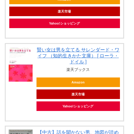
楽天市場
Yahoo!ショッピング
賢い女は男を立てる サレンダード・ワ
イフ （知的生きかた文庫） [ ローラ・
ドイル ]
楽天ブックス
Amazon
楽天市場
Yahoo!ショッピング
【中古】話を聞かない男、地図が読め