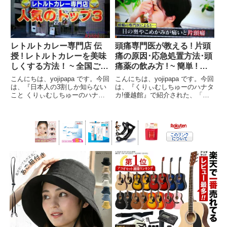
えします。番組名日本人の3割し
しお」さんが教えるハナタカの内
か知らないこと くり...
容をお伝えします。番...
レトルトカレー専門店 伝
頭痛専門医が教える ! 片頭
授 ! レトルトカレーを美味
痛の原因･応急処置方法･頭
しくする方法！ ~ 全国ご当
痛薬の飲み方 ! ~ 簡単 ! 片
地ﾚﾄﾙﾄｶﾚｰ専門店 売り上げ
頭痛持ちﾁｪｯｸ法 ! 片頭痛 コ
こんにちは、yojipapa です。今回
こんにちは、yojipapa です。今回
TOP3 ! 紹介 ~【ハナタ
ーヒーで軽減 ! ~【ﾊﾅﾀｶ!】
は、『日本人の3割しか知らない
は、『くりぃむしちゅーのハナタ
こと くりぃむしちゅーのハナタ
カ!優越館』で紹介された、「頭
カ!】
カ!優越館』で紹介された、東京
痛の専門医が教える片頭痛の原因
浅草にあるレトルトカレー専門店
と対処方法」の内容をお伝えしま
カレーランドさんが教える、ひと
す。番組名日本人の3割しか知ら
手間でレトルトカレーが美味しく
ないこと くりぃむしちゅーのハ
なる方法と全国ご当...
ナタカ!優越館出演者...