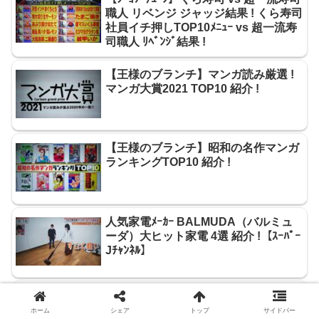
職人 リベンジ ジャッジ結果 ! くら寿司
社員イチ押しTOP10ﾒﾆｭｰ vs 超一流寿
司職人 ﾘﾍﾞﾝｼﾞ結果 !
【王様のブランチ】マンガ読み厳選 !
マンガ大賞2021 TOP10 紹介 !
【王様のブランチ】昭和の名作マンガ
ランキングTOP10 紹介 !
人気家電ﾒｰｶｰ BALMUDA（バルミュ
ーダ）大ヒット家電 4選 紹介 !【ｽｰﾊﾟｰ
Jﾁｬﾝﾈﾙ】
【ｼﾞｮﾌﾞﾁｭｰﾝ】オリジン弁当TOP10ﾒﾆｭ
ｰvs超一流料理人ｼﾞｬｯｼﾞ結果 ! オリジ
ホーム
シェア
トップ
サイドバー