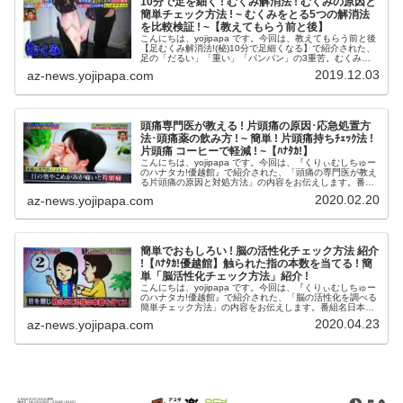
10分で足を細く ! むくみ解消法 ! むくみの原因と
簡単チェック方法 ! ~ むくみをとる5つの解消法
を比較検証 ! ~【教えてもらう前と後】
こんにちは、yojipapa です。今回は、教えてもらう前と後
【足むくみ解消法!(秘)10分で足細くなる】で紹介された、
足の「だるい」「重い」「パンパン」の3重苦。むくみの
メカニズムと10分で解消するワザをお伝えします。番組名
2019.12.03
az-news.yojipapa.com
教えてもらう前...
頭痛専門医が教える ! 片頭痛の原因･応急処置方
法･頭痛薬の飲み方 ! ~ 簡単 ! 片頭痛持ちﾁｪｯｸ法 !
片頭痛 コーヒーで軽減 ! ~【ﾊﾅﾀｶ!】
こんにちは、yojipapa です。今回は、『くりぃむしちゅー
のハナタカ!優越館』で紹介された、「頭痛の専門医が教え
る片頭痛の原因と対処方法」の内容をお伝えします。番組
名日本人の3割しか知らないこと くりぃむしちゅーのハ
2020.02.20
az-news.yojipapa.com
ナタカ!優越館出演者...
簡単でおもしろい ! 脳の活性化チェック方法 紹介
!【ﾊﾅﾀｶ!優越館】触られた指の本数を当てる ! 簡
単「脳活性化チェック方法」紹介 !
こんにちは、yojipapa です。今回は、『くりぃむしちゅー
のハナタカ!優越館』で紹介された、「脳の活性化を調べる
簡単チェック方法」の内容をお伝えします。番組名日本人
の3割しか知らないこと くりぃむしちゅーのハナタカ!優
2020.04.23
az-news.yojipapa.com
越館出演者【MC】...