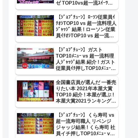
ゼ TOP10vs超一流ｽｲｰﾂ職
人 合格･不合格ｼﾞｬｯｼﾞ結果~
【ｼﾞｮﾌﾞﾁｭｰﾝ】ﾛｰｿﾝ従業員ｲ
ﾁｵｼTOP10 vs 超一流料理人
ｼﾞｬｯｼﾞ 結果 ! ローソン従業
員ｲﾁｵｼTOP10 vs 超一流料
理人 ｼﾞｬｯｼﾞ結果 紹介 !
2105
【ｼﾞｮﾌﾞﾁｭｰﾝ】ガスト
TOP10ﾒﾆｭｰ vs 超一流料理
人ｼﾞｬｯｼﾞ結果 紹介 ! ガスト
従業員ｲﾁ押しTOP10ﾒﾆｭｰ
vs 超一流料理人 合格･不合
格 結果 !
全国書店員が選んだ 一番売
りたい本 2021年本屋大賞
TOP10 紹介 ! 本屋が選ぶ !
本屋大賞2021ランキング
TOP10【王様のブランチ】
【ｼﾞｮﾌﾞﾁｭｰﾝ】くら寿司 vs
超一流寿司職人 リベンジ
ジャッジ結果 ! くら寿司 社
員イチ押しTOP10ﾒﾆｭｰ vs