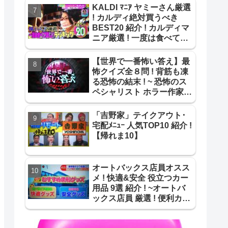
KALDI ﾏﾆｱ ヤミーさん厳選
! カルディ絶対買うべき
BEST20 紹介 ! カルディマ
ニア厳選 ! 一度は食べて欲
しいBEST20 !【ｻﾀﾃﾞｰﾌﾟﾗ
ｽ】
【世界で一番怖い答え】最
怖クイズ全８問 ! 背筋も凍
る恐怖の結末 ! ~ 恐怖のス
ペシャリスト ホラー作家が
作成 最怖推理問題まとめ !
~
「吉野家」テイクアウト･
宅配ﾒﾆｭｰ 人気TOP10 紹介 !
【帰れま10】
オートバックス店員オスス
メ ! 快適&安全 役立つカー
用品 9選 紹介 ! ~オートバ
ックス店員 厳選 ! 便利カー
用品 9選 !~【よじごじ
Days】