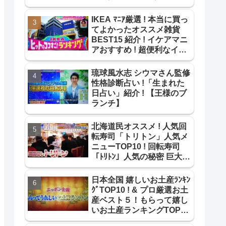
! ~【1番だけが知ってい
る】
IKEA ﾏﾆｱ厳選 ! 本当に買っ
てよかったオススメ雑貨
BEST15 紹介 ! イケアマニ
アおすすめ ! 超便利なイケ
ア雑貨ﾍﾞｽﾄ15 !【ｻﾀﾃﾞｰﾌﾟﾗ
ｽ】
琉球風水志 シウマさん監修
性格診断占い !「生まれた
日占い」紹介 ! 【王様のブ
ランチ】
北海道民オススメ ! 人気回
転寿司「トリトン」人気メ
ニューTOP10 ! 回転寿司
「ﾄﾘﾄﾝ」人気の秘密 巨大寿
司ネタ【教えてもらう前と
後】
日本全国 嬉しいお土産ﾗﾝｷﾝ
ｸﾞTOP10 ! & プロ厳選お土
産ベスト５！もらって嬉し
いお土産ランキングTOP10
紹介!【よじごじDays】