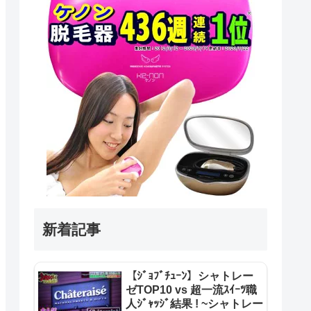
新着記事
【ｼﾞｮﾌﾞﾁｭｰﾝ】シャトレー
ゼTOP10 vs 超一流ｽｲｰﾂ職
人ｼﾞｬｯｼﾞ結果 ! ~シャトレー