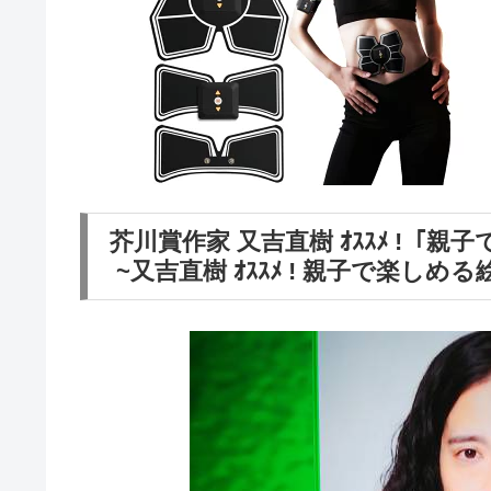
芥川賞作家 又吉直樹 ｵｽｽﾒ 
~又吉直樹 ｵｽｽﾒ ! 親子で楽しめ