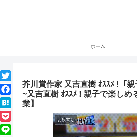
ホーム
芥川賞作家 又吉直樹 ｵｽｽﾒ 
T
~又吉直樹 ｵｽｽﾒ ! 親子で楽し
w
F
業】
i
a
H
t
お役立ち
c
a
P
t
e
t