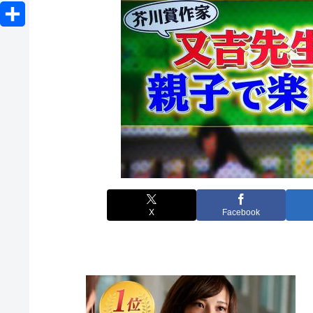
o
L
e
b
e
c
i
r
共
o
n
k
n
有
o
a
e
e
k
t
X
Facebook