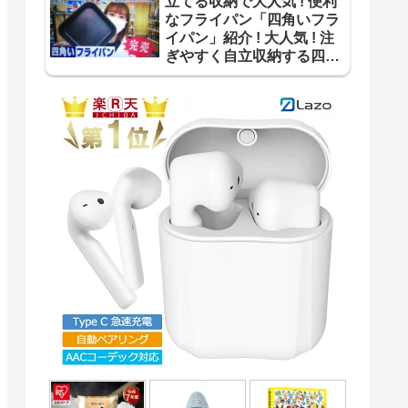
立てる収納で大人気 ! 便利
なフライパン「四角いフラ
イパン」紹介 ! 大人気 ! 注
ぎやすく自立収納する四角
いフライパン【ｽｰﾊﾟｰJﾁｬﾝﾈ
ﾙ】