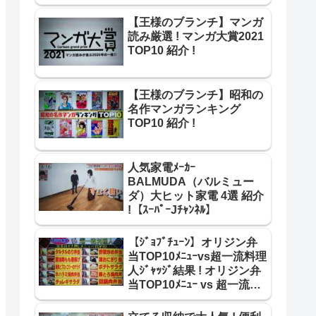
超一流寿司職人 ﾘﾍﾞﾝｼﾞ結果
!
【王様のブランチ】マンガ
読み厳選 ! マンガ大賞2021
TOP10 紹介 !
【王様のブランチ】昭和の
名作マンガランキング
TOP10 紹介 !
人気家電ﾒｰｶｰ
BALMUDA（バルミュー
ダ）大ヒット家電 4選 紹介
!【ｽｰﾊﾟｰJﾁｬﾝﾈﾙ】
【ｼﾞｮﾌﾞﾁｭｰﾝ】オリジン弁
当TOP10ﾒﾆｭｰvs超一流料理
人ｼﾞｬｯｼﾞ結果 ! オリジン弁
当TOP10ﾒﾆｭｰ vs 超一流料
理人 合格･不合格 結果 紹介
!