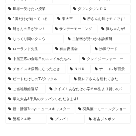
世界一受けたい授業
ダウンタウンＤＸ
1番だけが知っている
東大王
所さんお届けモノです!
所さんの目がテン！
サンデーモーニング
浜ちゃんが!
じっくり聞いタロウ
主治医が見つかる診療所
ローランド先生
有吉反省会
沸騰ワード
中居正広の金曜日のスマイルたちへ
クレイジージャーニー
チョイス＠病気になったとき
ＮＨＫ
ナニコレ珍百景
ビートたけしのTVタックル
激レアさんを連れてきた
ご当地麺総選挙
クイズ！あなたは小学５年生より賢いの？
華丸大吉&千鳥のテッパンいただきます!
新・情報7daysニュースキャスター
羽鳥慎一モーニングショー
警察２４時
プレバト
有吉ジャポン