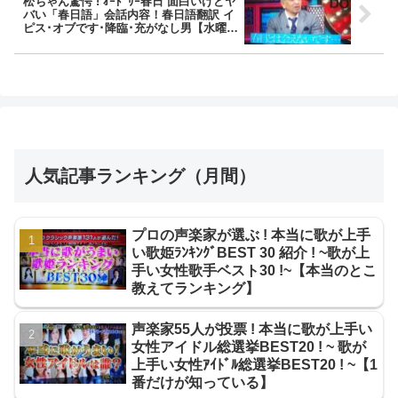
松ちゃん驚愕 ! ｵｰﾄﾞﾘｰ春日 面白いけどヤ
バい「春日語」会話内容！春日語翻訳 イ
ピス･オブです･降臨･充がなし男【水曜日
のﾀﾞｳﾝﾀｳﾝ】
人気記事ランキング（月間）
プロの声楽家が選ぶ ! 本当に歌が上手
い歌姫ﾗﾝｷﾝｸﾞBEST 30 紹介 ! ~歌が上
手い女性歌手ベスト30 !~【本当のとこ
教えてランキング】
声楽家55人が投票 ! 本当に歌が上手い
女性アイドル総選挙BEST20 ! ~ 歌が
上手い女性ｱｲﾄﾞﾙ総選挙BEST20 ! ~【1
番だけが知っている】