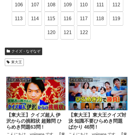
106
107
108
109
110
111
112
113
114
115
116
117
118
119
120
121
122
クイズ・なぞなぞ
東大王
クイズ・なぞなぞ
クイズ・なぞなぞ
【東大王】クイズ超人 伊
【東大王】東大王クイズ対
沢からの挑戦状 超難問 ひ
決 知識不要ひらめき問題
らめき問題63問 !
ばかり 46問 !
こんにちは、yojipapa です。【東
こんにちは、yojipapa です。【東