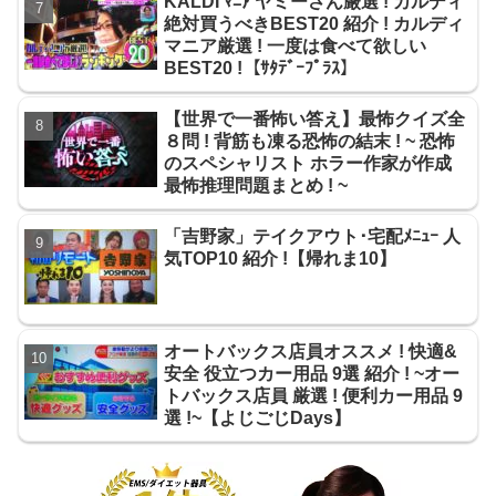
KALDI ﾏﾆｱ ヤミーさん厳選 ! カルディ
絶対買うべきBEST20 紹介 ! カルディ
マニア厳選 ! 一度は食べて欲しい
BEST20 !【ｻﾀﾃﾞｰﾌﾟﾗｽ】
【世界で一番怖い答え】最怖クイズ全
８問 ! 背筋も凍る恐怖の結末 ! ~ 恐怖
のスペシャリスト ホラー作家が作成
最怖推理問題まとめ ! ~
「吉野家」テイクアウト･宅配ﾒﾆｭｰ 人
気TOP10 紹介 !【帰れま10】
オートバックス店員オススメ ! 快適&
安全 役立つカー用品 9選 紹介 ! ~オー
トバックス店員 厳選 ! 便利カー用品 9
選 !~【よじごじDays】