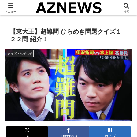
「 見たい・役立つ・面白い 」をお伝えします。
メニュー
検索
【東大王】超難問 ひらめき問題クイズ１
２２問 紹介 !
クイズ・なぞなぞ
X
Facebook
はてブ