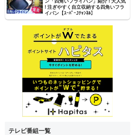
ン「四角いフライパン」紹介 ! 大人気
! 注ぎやすく自立収納する四角いフラ
イパン【ｽｰﾊﾟｰJﾁｬﾝﾈﾙ】
テレビ番組一覧