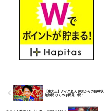
【東大王】クイズ超人 伊沢からの挑戦状
超難問 ひらめき問題63問 !