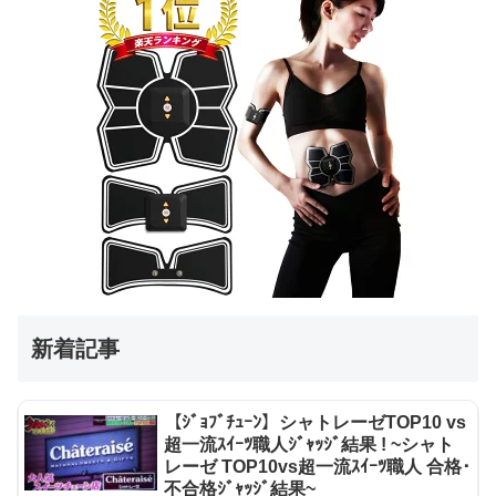
新着記事
【ｼﾞｮﾌﾞﾁｭｰﾝ】シャトレーゼTOP10 vs
超一流ｽｲｰﾂ職人ｼﾞｬｯｼﾞ結果 ! ~シャト
レーゼ TOP10vs超一流ｽｲｰﾂ職人 合格･
不合格ｼﾞｬｯｼﾞ結果~