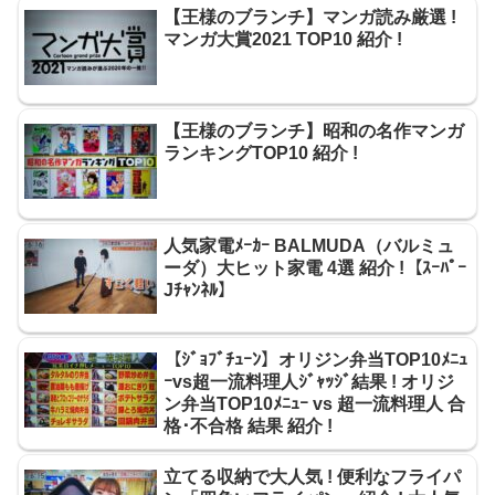
【王様のブランチ】マンガ読み厳選 !
マンガ大賞2021 TOP10 紹介 !
【王様のブランチ】昭和の名作マンガ
ランキングTOP10 紹介 !
人気家電ﾒｰｶｰ BALMUDA（バルミュ
ーダ）大ヒット家電 4選 紹介 !【ｽｰﾊﾟｰ
Jﾁｬﾝﾈﾙ】
【ｼﾞｮﾌﾞﾁｭｰﾝ】オリジン弁当TOP10ﾒﾆｭ
ｰvs超一流料理人ｼﾞｬｯｼﾞ結果 ! オリジ
ン弁当TOP10ﾒﾆｭｰ vs 超一流料理人 合
格･不合格 結果 紹介 !
立てる収納で大人気 ! 便利なフライパ