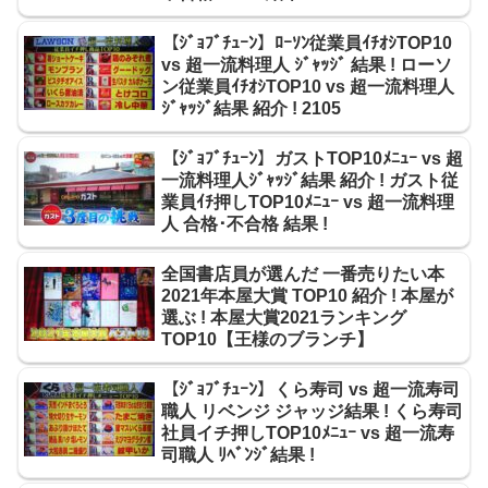
【ｼﾞｮﾌﾞﾁｭｰﾝ】ﾛｰｿﾝ従業員ｲﾁｵｼTOP10
vs 超一流料理人 ｼﾞｬｯｼﾞ 結果 ! ローソ
ン従業員ｲﾁｵｼTOP10 vs 超一流料理人
ｼﾞｬｯｼﾞ結果 紹介 ! 2105
【ｼﾞｮﾌﾞﾁｭｰﾝ】ガストTOP10ﾒﾆｭｰ vs 超
一流料理人ｼﾞｬｯｼﾞ結果 紹介 ! ガスト従
業員ｲﾁ押しTOP10ﾒﾆｭｰ vs 超一流料理
人 合格･不合格 結果 !
全国書店員が選んだ 一番売りたい本
2021年本屋大賞 TOP10 紹介 ! 本屋が
選ぶ ! 本屋大賞2021ランキング
TOP10【王様のブランチ】
【ｼﾞｮﾌﾞﾁｭｰﾝ】くら寿司 vs 超一流寿司
職人 リベンジ ジャッジ結果 ! くら寿司
社員イチ押しTOP10ﾒﾆｭｰ vs 超一流寿
司職人 ﾘﾍﾞﾝｼﾞ結果 !