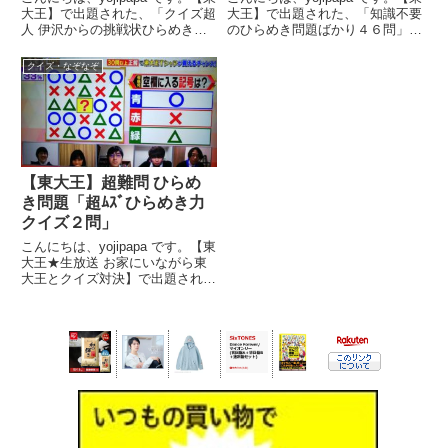
大王】で出題された、「クイズ超
大王】で出題された、「知識不要
人 伊沢からの挑戦状ひらめき問
のひらめき問題ばかり４６問」を
題６３問」を紹介します。１ペー
紹介します。１ページ目から順に
ジ目から順にお楽しみください。
お楽しみください。(^ - ^番組名
クイズ・なぞなぞ
(^ - ^出演者【司会】ヒロミ、山
東大王★生放送 あなたは東大王
里亮太(南海キャンディーズ)【解
に勝てる? お家にいながら東大王
説】伊沢拓司...
とクイズ対決...
【東大王】超難問 ひらめ
き問題「超ﾑｽﾞひらめき力
クイズ２問」
こんにちは、yojipapa です。【東
大王★生放送 お家にいながら東
大王とクイズ対決】で出題され
た、「超難問ひらめき力クイズ２
問」を紹介します。さすがの東大
王も４０秒の回答時間では大苦戦
の超難問です。番組名東大王★生
放送2時間!あなたは東...