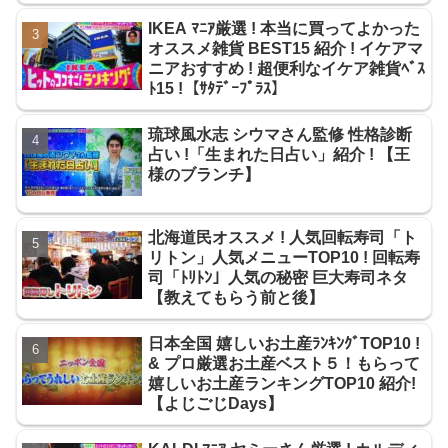
IKEA ﾏﾆｱ厳選 ! 本当に買ってよかった
オススメ雑貨 BEST15 紹介 ! イケアマ
ニアおすすめ ! 超便利なイケア雑貨ﾍﾞｽ
ﾄ15 !【ｻﾀﾃﾞｰﾌﾟﾗｽ】
琉球風水志 シウマさん監修 性格診断
占い !「生まれた日占い」紹介 ! 【王
様のブランチ】
北海道民オススメ ! 人気回転寿司「ト
リトン」人気メニューTOP10 ! 回転寿
司「ﾄﾘﾄﾝ」人気の秘密 巨大寿司ネタ
【教えてもらう前と後】
日本全国 嬉しいお土産ﾗﾝｷﾝｸﾞTOP10 !
& プロ厳選お土産ベスト５！もらって
嬉しいお土産ランキングTOP10 紹介!
【よじごじDays】