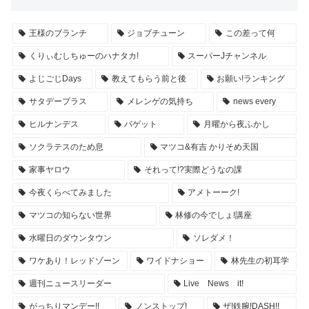
王様のブランチ
ジョブチューン
この差って何
くりぃむしちゅーのハナタカ!
スーパーJチャンネル
よじごじDays
教えてもらう前と後
お願い!ランキング
サタデープラス
メレンゲの気持ち
news every
ヒルナンデス
バゲット
月曜から夜ふかし
ソクラテスのため息
マツコ&有吉 かりそめ天国
家事ヤロウ
それって!?実際どうなの課
今夜くらべてみました
アメトーーク!
マツコの知らない世界
林修の今でしょ!講座
水曜日のダウンタウン
ソレダメ！
ワケあり！レッドゾーン
ワイドナショー
林先生の初耳学
週刊ニュースリーダー
Live News it!
がっちりマンデー!!
ノンストップ!
ザ!鉄腕!DASH!!