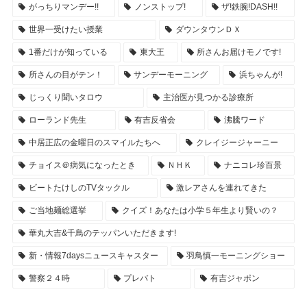
がっちりマンデー!!
ノンストップ!
ザ!鉄腕!DASH!!
世界一受けたい授業
ダウンタウンＤＸ
1番だけが知っている
東大王
所さんお届けモノです!
所さんの目がテン！
サンデーモーニング
浜ちゃんが!
じっくり聞いタロウ
主治医が見つかる診療所
ローランド先生
有吉反省会
沸騰ワード
中居正広の金曜日のスマイルたちへ
クレイジージャーニー
チョイス＠病気になったとき
ＮＨＫ
ナニコレ珍百景
ビートたけしのTVタックル
激レアさんを連れてきた
ご当地麺総選挙
クイズ！あなたは小学５年生より賢いの？
華丸大吉&千鳥のテッパンいただきます!
新・情報7daysニュースキャスター
羽鳥慎一モーニングショー
警察２４時
プレバト
有吉ジャポン