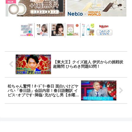
【東大王】クイズ超人 伊沢からの挑戦状
超難問 ひらめき問題63問 !
松ちゃん驚愕 ! ｵｰﾄﾞﾘｰ春日 面白いけどヤ
バい「春日語」会話内容！春日語翻訳 イ
ピス･オブです･降臨･充がなし男【水曜日
のﾀﾞｳﾝﾀｳﾝ】