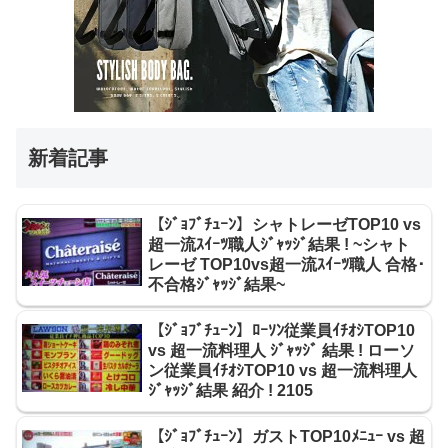
新着記事
【ｼﾞｮﾌﾞﾁｭｰﾝ】シャトレーゼTOP10 vs
超一流ｽｲｰﾂ職人ｼﾞｬｯｼﾞ結果 ! ~シャト
レーゼ TOP10vs超一流ｽｲｰﾂ職人 合格･
不合格ｼﾞｬｯｼﾞ結果~
【ｼﾞｮﾌﾞﾁｭｰﾝ】ﾛｰｿﾝ従業員ｲﾁｵｼTOP10
vs 超一流料理人 ｼﾞｬｯｼﾞ 結果 ! ローソ
ン従業員ｲﾁｵｼTOP10 vs 超一流料理人
ｼﾞｬｯｼﾞ結果 紹介 ! 2105
【ｼﾞｮﾌﾞﾁｭｰﾝ】ガストTOP10ﾒﾆｭｰ vs 超