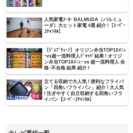
人気家電ﾒｰｶｰ BALMUDA（バルミュ
ーダ）大ヒット家電 4選 紹介 !【ｽｰﾊﾟｰ
Jﾁｬﾝﾈﾙ】
【ｼﾞｮﾌﾞﾁｭｰﾝ】オリジン弁当TOP10ﾒﾆｭ
ｰvs超一流料理人ｼﾞｬｯｼﾞ結果 ! オリジ
ン弁当TOP10ﾒﾆｭｰ vs 超一流料理人 合
格･不合格 結果 紹介 !
立てる収納で大人気 ! 便利なフライパ
ン「四角いフライパン」紹介 ! 大人気
! 注ぎやすく自立収納する四角いフラ
イパン【ｽｰﾊﾟｰJﾁｬﾝﾈﾙ】