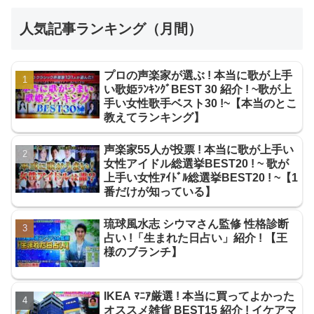
人気記事ランキング（月間）
プロの声楽家が選ぶ ! 本当に歌が上手
い歌姫ﾗﾝｷﾝｸﾞBEST 30 紹介 ! ~歌が上
手い女性歌手ベスト30 !~【本当のとこ
教えてランキング】
声楽家55人が投票 ! 本当に歌が上手い
女性アイドル総選挙BEST20 ! ~ 歌が
上手い女性ｱｲﾄﾞﾙ総選挙BEST20 ! ~【1
番だけが知っている】
琉球風水志 シウマさん監修 性格診断
占い !「生まれた日占い」紹介 ! 【王
様のブランチ】
IKEA ﾏﾆｱ厳選 ! 本当に買ってよかった
オススメ雑貨 BEST15 紹介 ! イケアマ