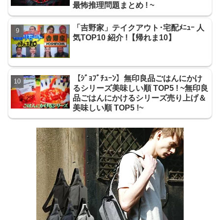
最怖推理問題まとめ ! ~
「吉野家」テイクアウト･宅配ﾒﾆｭｰ 人
気TOP10 紹介 !【帰れま10】
【ｼﾞｮﾌﾞﾁｭｰﾝ】無印良品ごはんにかけ
るシリーズ美味しい順 TOP5 ! ~無印良
品ごはんにかけるシリーズ売り上げ＆
美味しい順 TOP5 !~