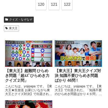
120
121
122
クイズ・なぞなぞ
東大王
クイズ・なぞなぞ
クイズ・なぞなぞ
【東大王】超難問 ひらめ
【東大王】東大王クイズ対
き問題「超ﾑｽﾞひらめき力
決 知識不要ひらめき問題
クイズ２問」
ばかり 46問 !
こんにちは、yojipapa です。【東
こんにちは、yojipapa です。【東
大王★生放送 お家にいながら東
大王】で出題された、「知識不要
大王とクイズ対決】で出題され
のひらめき問題ばかり４６問」を
た、「超難問ひらめき力クイズ２
紹介します。１ページ目から順に
問」を紹介します。さすがの東大
お楽しみください。(^ - ^番組名
クイズ・なぞなぞ
王も４０秒の回答時間では大苦戦
東大王★生放送 あなたは東大王