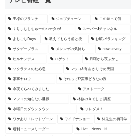
テレビ番組一覧
王様のブランチ
ジョブチューン
この差って何
くりぃむしちゅーのハナタカ!
スーパーJチャンネル
よじごじDays
教えてもらう前と後
お願い!ランキング
サタデープラス
メレンゲの気持ち
news every
ヒルナンデス
バゲット
月曜から夜ふかし
ソクラテスのため息
マツコ&有吉 かりそめ天国
家事ヤロウ
それって!?実際どうなの課
今夜くらべてみました
アメトーーク!
マツコの知らない世界
林修の今でしょ!講座
水曜日のダウンタウン
ソレダメ！
ワケあり！レッドゾーン
ワイドナショー
林先生の初耳学
週刊ニュースリーダー
Live News it!