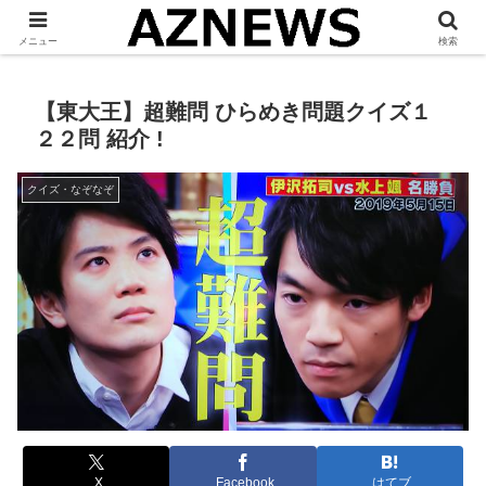
「 見たい・役立つ・面白い 」をお伝えします。
メニュー
検索
【東大王】超難問 ひらめき問題クイズ１
２２問 紹介 !
クイズ・なぞなぞ
X
Facebook
はてブ