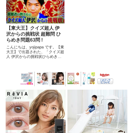
の超難問です。番組名東大王★生
に勝てる? お家にいながら東大王
放送2時間!あなたは東...
とクイズ対決...
【東大王】クイズ超人 伊
沢からの挑戦状 超難問 ひ
らめき問題63問 !
こんにちは、yojipapa です。【東
大王】で出題された、「クイズ超
人 伊沢からの挑戦状ひらめき問
題６３問」を紹介します。１ペー
ジ目から順にお楽しみください。
(^ - ^出演者【司会】ヒロミ、山
里亮太(南海キャンディーズ)【解
説】伊沢拓司...