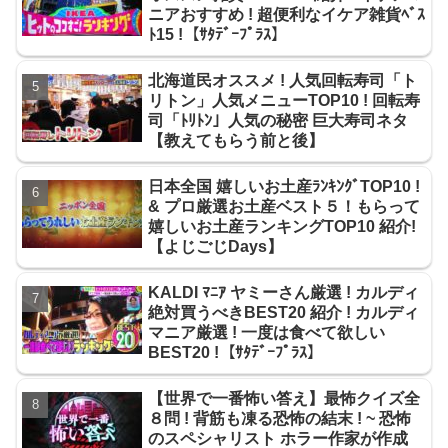
ニアおすすめ ! 超便利なイケア雑貨ﾍﾞｽ
ﾄ15 !【ｻﾀﾃﾞｰﾌﾟﾗｽ】
北海道民オススメ ! 人気回転寿司「ト
リトン」人気メニューTOP10 ! 回転寿
司「ﾄﾘﾄﾝ」人気の秘密 巨大寿司ネタ
【教えてもらう前と後】
日本全国 嬉しいお土産ﾗﾝｷﾝｸﾞTOP10 !
& プロ厳選お土産ベスト５！もらって
嬉しいお土産ランキングTOP10 紹介!
【よじごじDays】
KALDI ﾏﾆｱ ヤミーさん厳選 ! カルディ
絶対買うべきBEST20 紹介 ! カルディ
マニア厳選 ! 一度は食べて欲しい
BEST20 !【ｻﾀﾃﾞｰﾌﾟﾗｽ】
【世界で一番怖い答え】最怖クイズ全
８問 ! 背筋も凍る恐怖の結末 ! ~ 恐怖
のスペシャリスト ホラー作家が作成