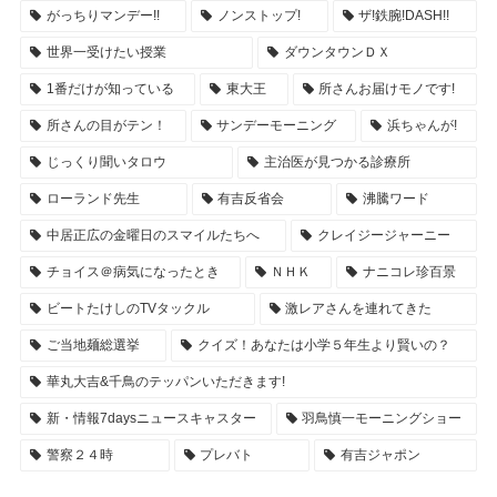
がっちりマンデー!!
ノンストップ!
ザ!鉄腕!DASH!!
世界一受けたい授業
ダウンタウンＤＸ
1番だけが知っている
東大王
所さんお届けモノです!
所さんの目がテン！
サンデーモーニング
浜ちゃんが!
じっくり聞いタロウ
主治医が見つかる診療所
ローランド先生
有吉反省会
沸騰ワード
中居正広の金曜日のスマイルたちへ
クレイジージャーニー
チョイス＠病気になったとき
ＮＨＫ
ナニコレ珍百景
ビートたけしのTVタックル
激レアさんを連れてきた
ご当地麺総選挙
クイズ！あなたは小学５年生より賢いの？
華丸大吉&千鳥のテッパンいただきます!
新・情報7daysニュースキャスター
羽鳥慎一モーニングショー
警察２４時
プレバト
有吉ジャポン