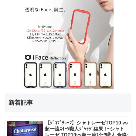
新着記事
【ｼﾞｮﾌﾞﾁｭｰﾝ】シャトレーゼTOP10 vs
超一流ｽｲｰﾂ職人ｼﾞｬｯｼﾞ結果 ! ~シャト
レーゼ TOP10vs超一流ｽｲｰﾂ職人 合格･