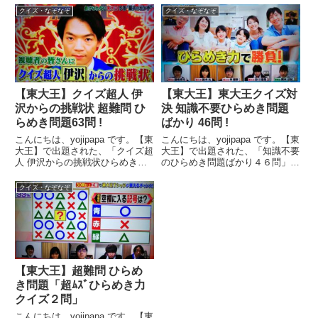
クイズ・なぞなぞ
クイズ・なぞなぞ
【東大王】クイズ超人 伊
【東大王】東大王クイズ対
沢からの挑戦状 超難問 ひ
決 知識不要ひらめき問題
らめき問題63問 !
ばかり 46問 !
こんにちは、yojipapa です。【東
こんにちは、yojipapa です。【東
大王】で出題された、「クイズ超
大王】で出題された、「知識不要
人 伊沢からの挑戦状ひらめき問
のひらめき問題ばかり４６問」を
題６３問」を紹介します。１ペー
紹介します。１ページ目から順に
ジ目から順にお楽しみください。
お楽しみください。(^ - ^番組名
クイズ・なぞなぞ
(^ - ^出演者【司会】ヒロミ、山
東大王★生放送 あなたは東大王
里亮太(南海キャンディーズ)【解
に勝てる? お家にいながら東大王
説】伊沢拓司...
とクイズ対決...
【東大王】超難問 ひらめ
き問題「超ﾑｽﾞひらめき力
クイズ２問」
こんにちは、yojipapa です。【東