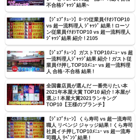
不合格ｼﾞｬｯｼﾞ結果~
【ｼﾞｮﾌﾞﾁｭｰﾝ】ﾛｰｿﾝ従業員ｲﾁｵｼTOP10
vs 超一流料理人 ｼﾞｬｯｼﾞ 結果 ! ローソ
ン従業員ｲﾁｵｼTOP10 vs 超一流料理人
ｼﾞｬｯｼﾞ結果 紹介 ! 2105
【ｼﾞｮﾌﾞﾁｭｰﾝ】ガストTOP10ﾒﾆｭｰ vs 超
一流料理人ｼﾞｬｯｼﾞ結果 紹介 ! ガスト従
業員ｲﾁ押しTOP10ﾒﾆｭｰ vs 超一流料理
人 合格･不合格 結果 !
全国書店員が選んだ 一番売りたい本
2021年本屋大賞 TOP10 紹介 ! 本屋が
選ぶ ! 本屋大賞2021ランキング
TOP10【王様のブランチ】
【ｼﾞｮﾌﾞﾁｭｰﾝ】くら寿司 vs 超一流寿司
職人 リベンジ ジャッジ結果 ! くら寿司
社員イチ押しTOP10ﾒﾆｭｰ vs 超一流寿
司職人 ﾘﾍﾞﾝｼﾞ結果 !