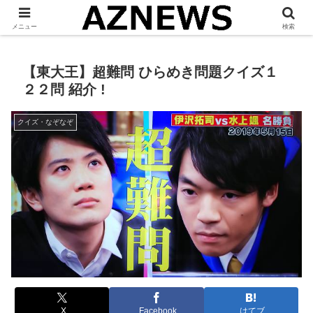
「 見たい・役立つ・面白い 」をお伝えします。
メニュー
検索
【東大王】超難問 ひらめき問題クイズ１
２２問 紹介 !
クイズ・なぞなぞ
X
Facebook
はてブ