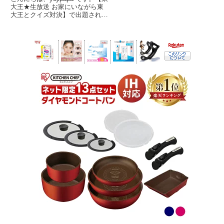
大王★生放送 お家にいながら東
大王とクイズ対決】で出題され
た、「超難問ひらめき力クイズ２
問」を紹介します。さすがの東大
王も４０秒の回答時間では大苦戦
の超難問です。番組名東大王★生
放送2時間!あなたは東...