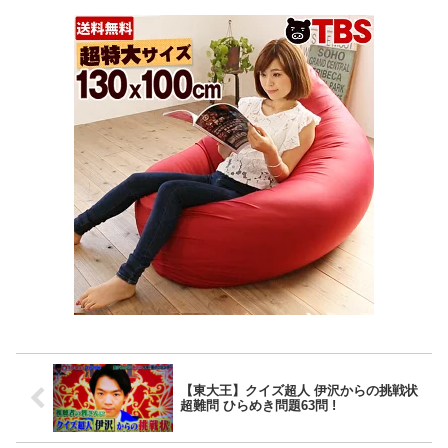
【東大王】クイズ超人 伊沢からの挑戦状
超難問 ひらめき問題63問 !