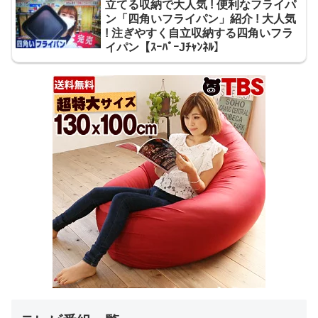
立てる収納で大人気 ! 便利なフライパ
ン「四角いフライパン」紹介 ! 大人気
! 注ぎやすく自立収納する四角いフラ
イパン【ｽｰﾊﾟｰJﾁｬﾝﾈﾙ】