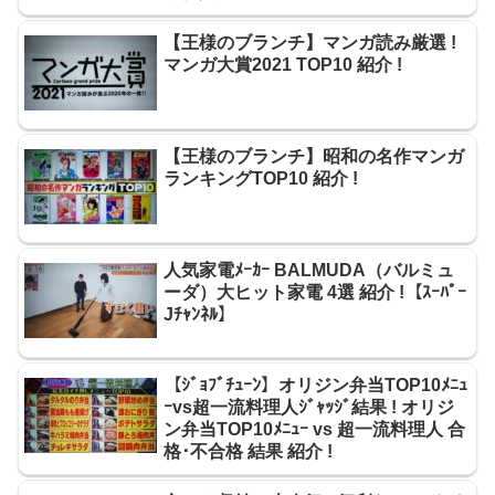
【王様のブランチ】マンガ読み厳選 !
マンガ大賞2021 TOP10 紹介 !
【王様のブランチ】昭和の名作マンガ
ランキングTOP10 紹介 !
人気家電ﾒｰｶｰ BALMUDA（バルミュ
ーダ）大ヒット家電 4選 紹介 !【ｽｰﾊﾟｰ
Jﾁｬﾝﾈﾙ】
【ｼﾞｮﾌﾞﾁｭｰﾝ】オリジン弁当TOP10ﾒﾆｭ
ｰvs超一流料理人ｼﾞｬｯｼﾞ結果 ! オリジ
ン弁当TOP10ﾒﾆｭｰ vs 超一流料理人 合
格･不合格 結果 紹介 !