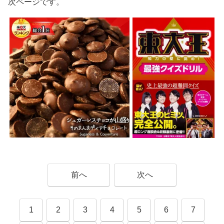
次ページです。
前へ
次へ
1
2
3
4
5
6
7