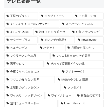
テレビ番組一覧
王様のブランチ
ジョブチューン
この差って何
くりぃむしちゅーのハナタカ!
スーパーJチャンネル
よじごじDays
教えてもらう前と後
お願い!ランキング
サタデープラス
メレンゲの気持ち
news every
ヒルナンデス
バゲット
月曜から夜ふかし
ソクラテスのため息
マツコ&有吉 かりそめ天国
家事ヤロウ
それって!?実際どうなの課
今夜くらべてみました
アメトーーク!
マツコの知らない世界
林修の今でしょ!講座
水曜日のダウンタウン
ソレダメ！
ワケあり！レッドゾーン
ワイドナショー
林先生の初耳学
週刊ニュースリーダー
Live News it!