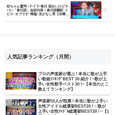
松ちゃん驚愕 ! ｵｰﾄﾞﾘｰ春日 面白いけどヤ
バい「春日語」会話内容！春日語翻訳 イ
ピス･オブです･降臨･充がなし男【水曜日
のﾀﾞｳﾝﾀｳﾝ】
人気記事ランキング（月間）
プロの声楽家が選ぶ ! 本当に歌が上手
い歌姫ﾗﾝｷﾝｸﾞBEST 30 紹介 ! ~歌が上
手い女性歌手ベスト30 !~【本当のとこ
教えてランキング】
声楽家55人が投票 ! 本当に歌が上手い
女性アイドル総選挙BEST20 ! ~ 歌が
上手い女性ｱｲﾄﾞﾙ総選挙BEST20 ! ~【1