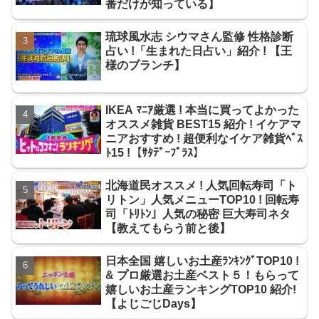
番だけが知っている】
琉球風水志 シウマさん監修 性格診断
占い !「生まれた日占い」紹介 ! 【王
様のブランチ】
IKEA ﾏﾆｱ厳選 ! 本当に買ってよかった
オススメ雑貨 BEST15 紹介 ! イケアマ
ニアおすすめ ! 超便利なイケア雑貨ﾍﾞｽ
ﾄ15 !【ｻﾀﾃﾞｰﾌﾟﾗｽ】
北海道民オススメ ! 人気回転寿司「ト
リトン」人気メニューTOP10 ! 回転寿
司「ﾄﾘﾄﾝ」人気の秘密 巨大寿司ネタ
【教えてもらう前と後】
日本全国 嬉しいお土産ﾗﾝｷﾝｸﾞTOP10 !
& プロ厳選お土産ベスト５！もらって
嬉しいお土産ランキングTOP10 紹介!
【よじごじDays】