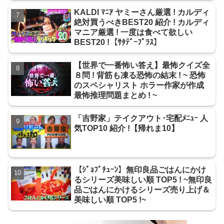
KALDI ﾏﾆｱ ヤミーさん厳選 ! カルディ
絶対買うべきBEST20 紹介 ! カルディ
マニア厳選 ! 一度は食べて欲しい
BEST20 !【ｻﾀﾃﾞｰﾌﾟﾗｽ】
【世界で一番怖い答え】最怖クイズ全
８問 ! 背筋も凍る恐怖の結末 ! ~ 恐怖
のスペシャリスト ホラー作家が作成
最怖推理問題まとめ ! ~
「吉野家」テイクアウト･宅配ﾒﾆｭｰ 人
気TOP10 紹介 !【帰れま10】
【ｼﾞｮﾌﾞﾁｭｰﾝ】無印良品ごはんにかけ
るシリーズ美味しい順 TOP5 ! ~無印良
品ごはんにかけるシリーズ売り上げ＆
美味しい順 TOP5 !~