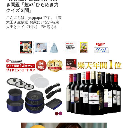
き問題「超ﾑｽﾞひらめき力
クイズ２問」
こんにちは、yojipapa です。【東
大王★生放送 お家にいながら東
大王とクイズ対決】で出題され
た、「超難問ひらめき力クイズ２
問」を紹介します。さすがの東大
王も４０秒の回答時間では大苦戦
の超難問です。番組名東大王★生
放送2時間!あなたは東...