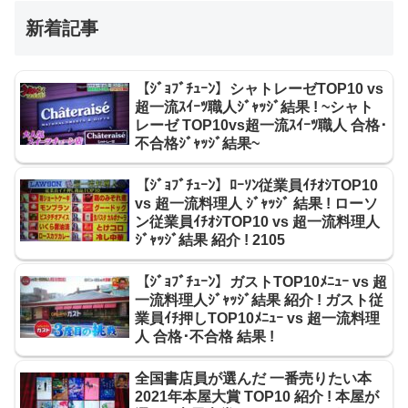
新着記事
【ｼﾞｮﾌﾞﾁｭｰﾝ】シャトレーゼTOP10 vs
超一流ｽｲｰﾂ職人ｼﾞｬｯｼﾞ結果 ! ~シャト
レーゼ TOP10vs超一流ｽｲｰﾂ職人 合格･
不合格ｼﾞｬｯｼﾞ結果~
【ｼﾞｮﾌﾞﾁｭｰﾝ】ﾛｰｿﾝ従業員ｲﾁｵｼTOP10
vs 超一流料理人 ｼﾞｬｯｼﾞ 結果 ! ローソ
ン従業員ｲﾁｵｼTOP10 vs 超一流料理人
ｼﾞｬｯｼﾞ結果 紹介 ! 2105
【ｼﾞｮﾌﾞﾁｭｰﾝ】ガストTOP10ﾒﾆｭｰ vs 超
一流料理人ｼﾞｬｯｼﾞ結果 紹介 ! ガスト従
業員ｲﾁ押しTOP10ﾒﾆｭｰ vs 超一流料理
人 合格･不合格 結果 !
全国書店員が選んだ 一番売りたい本
2021年本屋大賞 TOP10 紹介 ! 本屋が