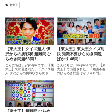
東大王
クイズ・なぞなぞ
クイズ・なぞなぞ
【東大王】クイズ超人 伊
【東大王】東大王クイズ対
沢からの挑戦状 超難問 ひ
決 知識不要ひらめき問題
らめき問題63問 !
ばかり 46問 !
こんにちは、yojipapa です。【東
こんにちは、yojipapa です。【東
大王】で出題された、「クイズ超
大王】で出題された、「知識不要
人 伊沢からの挑戦状ひらめき問
のひらめき問題ばかり４６問」を
題６３問」を紹介します。１ペー
紹介します。１ページ目から順に
ジ目から順にお楽しみください。
お楽しみください。(^ - ^番組名
クイズ・なぞなぞ
(^ - ^出演者【司会】ヒロミ、山
東大王★生放送 あなたは東大王
里亮太(南海キャンディーズ)【解
に勝てる? お家にいながら東大王
説】伊沢拓司...
とクイズ対決...
【東大王】超難問 ひらめ