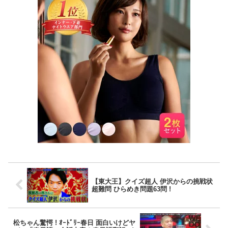
【東大王】クイズ超人 伊沢からの挑戦状
超難問 ひらめき問題63問 !
松ちゃん驚愕 ! ｵｰﾄﾞﾘｰ春日 面白いけどヤ