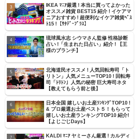
IKEA ﾏﾆｱ厳選 ! 本当に買ってよかった
オススメ雑貨 BEST15 紹介 ! イケアマ
ニアおすすめ ! 超便利なイケア雑貨ﾍﾞｽ
ﾄ15 !【ｻﾀﾃﾞｰﾌﾟﾗｽ】
琉球風水志 シウマさん監修 性格診断
占い !「生まれた日占い」紹介 ! 【王
様のブランチ】
北海道民オススメ ! 人気回転寿司「ト
リトン」人気メニューTOP10 ! 回転寿
司「ﾄﾘﾄﾝ」人気の秘密 巨大寿司ネタ
【教えてもらう前と後】
日本全国 嬉しいお土産ﾗﾝｷﾝｸﾞTOP10 !
& プロ厳選お土産ベスト５！もらって
嬉しいお土産ランキングTOP10 紹介!
【よじごじDays】
KALDI ﾏﾆｱ ヤミーさん厳選 ! カルディ