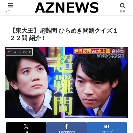
「 見たい・役立つ・面白い 」をお伝えします。
メニュー
検索
【東大王】超難問 ひらめき問題クイズ１
２２問 紹介 !
クイズ・なぞなぞ
X
Facebook
はてブ