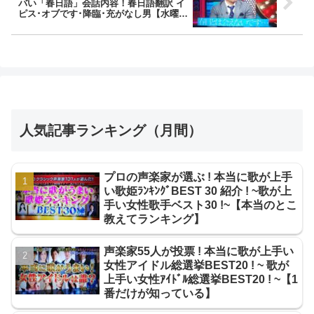
バい「春日語」会話内容！春日語翻訳 イ
ピス･オブです･降臨･充がなし男【水曜日
のﾀﾞｳﾝﾀｳﾝ】
人気記事ランキング（月間）
プロの声楽家が選ぶ ! 本当に歌が上手
い歌姫ﾗﾝｷﾝｸﾞBEST 30 紹介 ! ~歌が上
手い女性歌手ベスト30 !~【本当のとこ
教えてランキング】
声楽家55人が投票 ! 本当に歌が上手い
女性アイドル総選挙BEST20 ! ~ 歌が
上手い女性ｱｲﾄﾞﾙ総選挙BEST20 ! ~【1
番だけが知っている】