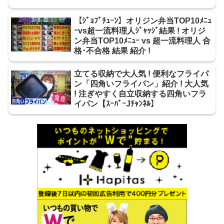
【ｼﾞｮﾌﾞﾁｭｰﾝ】オリジン弁当TOP10ﾒﾆｭ
ｰvs超一流料理人ｼﾞｬｯｼﾞ結果 ! オリジ
ン弁当TOP10ﾒﾆｭｰ vs 超一流料理人 合
格･不合格 結果 紹介 !
立てる収納で大人気 ! 便利なフライパ
ン「四角いフライパン」紹介 ! 大人気
! 注ぎやすく自立収納する四角いフラ
イパン【ｽｰﾊﾟｰJﾁｬﾝﾈﾙ】