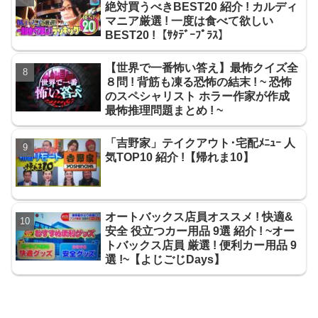
絶対買うべきBEST20 紹介 ! カルディ
マニア厳選 ! 一度は食べて欲しい
BEST20 !【ｻﾀﾃﾞｰﾌﾟﾗｽ】
【世界で一番怖い答え】最怖クイズ全
８問 ! 背筋も凍る恐怖の結末 ! ~ 恐怖
のスペシャリスト ホラー作家が作成
最怖推理問題まとめ ! ~
「吉野家」テイクアウト･宅配ﾒﾆｭｰ 人
気TOP10 紹介 !【帰れま10】
オートバックス店員オススメ ! 快適&
安全 役立つカー用品 9選 紹介 ! ~オー
トバックス店員 厳選 ! 便利カー用品 9
選 !~【よじごじDays】