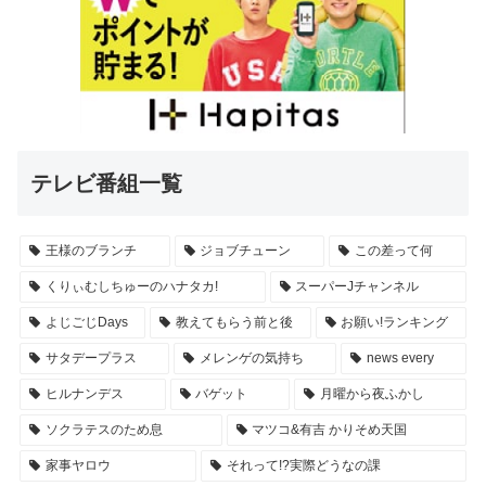
テレビ番組一覧
王様のブランチ
ジョブチューン
この差って何
くりぃむしちゅーのハナタカ!
スーパーJチャンネル
よじごじDays
教えてもらう前と後
お願い!ランキング
サタデープラス
メレンゲの気持ち
news every
ヒルナンデス
バゲット
月曜から夜ふかし
ソクラテスのため息
マツコ&有吉 かりそめ天国
家事ヤロウ
それって!?実際どうなの課