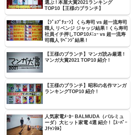
選ぶ ! 本屋大賞2021ランキング
TOP10【王様のブランチ】
【ｼﾞｮﾌﾞﾁｭｰﾝ】くら寿司 vs 超一流寿司
職人 リベンジ ジャッジ結果 ! くら寿司
社員イチ押しTOP10ﾒﾆｭｰ vs 超一流寿
司職人 ﾘﾍﾞﾝｼﾞ結果 !
【王様のブランチ】マンガ読み厳選 !
マンガ大賞2021 TOP10 紹介 !
【王様のブランチ】昭和の名作マンガ
ランキングTOP10 紹介 !
人気家電ﾒｰｶｰ BALMUDA（バルミュ
ーダ）大ヒット家電 4選 紹介 !【ｽｰﾊﾟｰ
Jﾁｬﾝﾈﾙ】