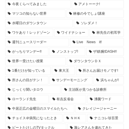
今夜くらべてみました
アメトーーク!
マツコの知らない世界
林修の今でしょ!講座
水曜日のダウンタウン
ソレダメ！
ワケあり！レッドゾーン
ワイドナショー
林先生の初耳学
週刊ニュースリーダー
Live News it!
がっちりマンデー!!
ノンストップ!
ザ!鉄腕!DASH!!
世界一受けたい授業
ダウンタウンＤＸ
1番だけが知っている
東大王
所さんお届けモノです!
所さんの目がテン！
サンデーモーニング
浜ちゃんが!
じっくり聞いタロウ
主治医が見つかる診療所
ローランド先生
有吉反省会
沸騰ワード
中居正広の金曜日のスマイルたちへ
クレイジージャーニー
チョイス＠病気になったとき
ＮＨＫ
ナニコレ珍百景
ビートたけしのTVタックル
激レアさんを連れてきた