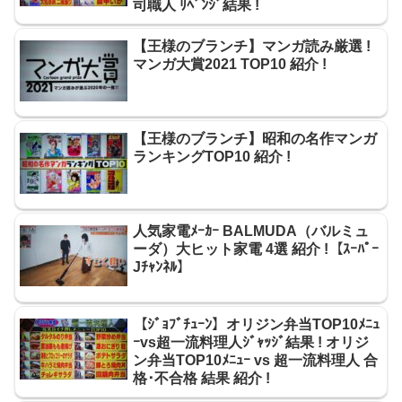
司職人 ﾘﾍﾞﾝｼﾞ結果 !
【王様のブランチ】マンガ読み厳選 !
マンガ大賞2021 TOP10 紹介 !
【王様のブランチ】昭和の名作マンガ
ランキングTOP10 紹介 !
人気家電ﾒｰｶｰ BALMUDA（バルミュ
ーダ）大ヒット家電 4選 紹介 !【ｽｰﾊﾟｰ
Jﾁｬﾝﾈﾙ】
【ｼﾞｮﾌﾞﾁｭｰﾝ】オリジン弁当TOP10ﾒﾆｭ
ｰvs超一流料理人ｼﾞｬｯｼﾞ結果 ! オリジ
ン弁当TOP10ﾒﾆｭｰ vs 超一流料理人 合
格･不合格 結果 紹介 !