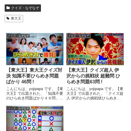
クイズ・なぞなぞ
東大王
クイズ・なぞなぞ
クイズ・なぞなぞ
【東大王】東大王クイズ対
【東大王】クイズ超人 伊
決 知識不要ひらめき問題
沢からの挑戦状 超難問 ひ
ばかり 46問 !
らめき問題63問 !
こんにちは、yojipapa です。【東
こんにちは、yojipapa です。【東
大王】で出題された、「知識不要
大王】で出題された、「クイズ超
のひらめき問題ばかり４６問」を
人 伊沢からの挑戦状ひらめき問
紹介します。１ページ目から順に
題６３問」を紹介します。１ペー
お楽しみください。(^ - ^番組名
ジ目から順にお楽しみください。
クイズ・なぞなぞ
東大王★生放送 あなたは東大王
(^ - ^出演者【司会】ヒロミ、山
に勝てる? お家にいながら東大王
里亮太(南海キャンディーズ)【解
とクイズ対決...
説】伊沢拓司...