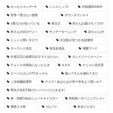
がっちりマンデー!!
ノンストップ!
ザ!鉄腕!DASH!!
世界一受けたい授業
ダウンタウンＤＸ
1番だけが知っている
東大王
所さんお届けモノです!
所さんの目がテン！
サンデーモーニング
浜ちゃんが!
じっくり聞いタロウ
主治医が見つかる診療所
ローランド先生
有吉反省会
沸騰ワード
中居正広の金曜日のスマイルたちへ
クレイジージャーニー
チョイス＠病気になったとき
ＮＨＫ
ナニコレ珍百景
ビートたけしのTVタックル
激レアさんを連れてきた
ご当地麺総選挙
クイズ！あなたは小学５年生より賢いの？
華丸大吉&千鳥のテッパンいただきます!
新・情報7daysニュースキャスター
羽鳥慎一モーニングショー
警察２４時
プレバト
有吉ジャポン