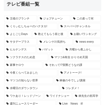
テレビ番組一覧
王様のブランチ
ジョブチューン
この差って何
くりぃむしちゅーのハナタカ!
スーパーJチャンネル
よじごじDays
教えてもらう前と後
お願い!ランキング
サタデープラス
メレンゲの気持ち
news every
ヒルナンデス
バゲット
月曜から夜ふかし
ソクラテスのため息
マツコ&有吉 かりそめ天国
家事ヤロウ
それって!?実際どうなの課
今夜くらべてみました
アメトーーク!
マツコの知らない世界
林修の今でしょ!講座
水曜日のダウンタウン
ソレダメ！
ワケあり！レッドゾーン
ワイドナショー
林先生の初耳学
週刊ニュースリーダー
Live News it!