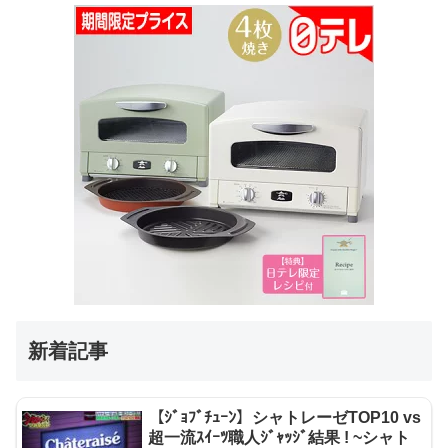
新着記事
【ｼﾞｮﾌﾞﾁｭｰﾝ】シャトレーゼTOP10 vs
超一流ｽｲｰﾂ職人ｼﾞｬｯｼﾞ結果 ! ~シャト