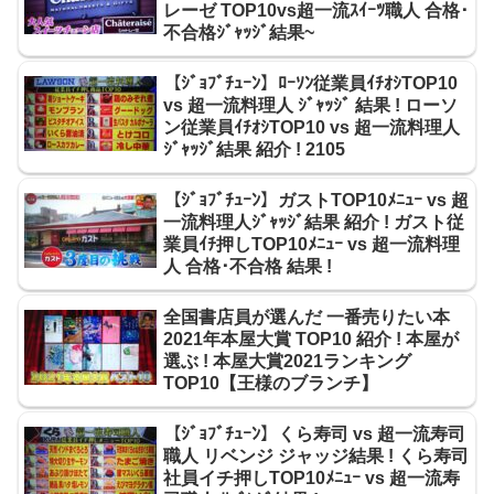
レーゼ TOP10vs超一流ｽｲｰﾂ職人 合格･
不合格ｼﾞｬｯｼﾞ結果~
【ｼﾞｮﾌﾞﾁｭｰﾝ】ﾛｰｿﾝ従業員ｲﾁｵｼTOP10
vs 超一流料理人 ｼﾞｬｯｼﾞ 結果 ! ローソ
ン従業員ｲﾁｵｼTOP10 vs 超一流料理人
ｼﾞｬｯｼﾞ結果 紹介 ! 2105
【ｼﾞｮﾌﾞﾁｭｰﾝ】ガストTOP10ﾒﾆｭｰ vs 超
一流料理人ｼﾞｬｯｼﾞ結果 紹介 ! ガスト従
業員ｲﾁ押しTOP10ﾒﾆｭｰ vs 超一流料理
人 合格･不合格 結果 !
全国書店員が選んだ 一番売りたい本
2021年本屋大賞 TOP10 紹介 ! 本屋が
選ぶ ! 本屋大賞2021ランキング
TOP10【王様のブランチ】
【ｼﾞｮﾌﾞﾁｭｰﾝ】くら寿司 vs 超一流寿司
職人 リベンジ ジャッジ結果 ! くら寿司
社員イチ押しTOP10ﾒﾆｭｰ vs 超一流寿