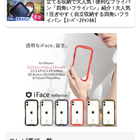
立てる収納で大人気 ! 便利なフライパ
ン「四角いフライパン」紹介 ! 大人気
! 注ぎやすく自立収納する四角いフラ
イパン【ｽｰﾊﾟｰJﾁｬﾝﾈﾙ】