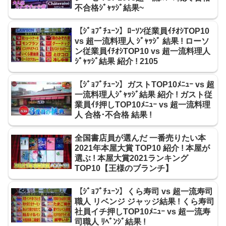
不合格ｼﾞｬｯｼﾞ結果~
【ｼﾞｮﾌﾞﾁｭｰﾝ】ﾛｰｿﾝ従業員ｲﾁｵｼTOP10
vs 超一流料理人 ｼﾞｬｯｼﾞ 結果 ! ローソ
ン従業員ｲﾁｵｼTOP10 vs 超一流料理人
ｼﾞｬｯｼﾞ結果 紹介 ! 2105
【ｼﾞｮﾌﾞﾁｭｰﾝ】ガストTOP10ﾒﾆｭｰ vs 超
一流料理人ｼﾞｬｯｼﾞ結果 紹介 ! ガスト従
業員ｲﾁ押しTOP10ﾒﾆｭｰ vs 超一流料理
人 合格･不合格 結果 !
全国書店員が選んだ 一番売りたい本
2021年本屋大賞 TOP10 紹介 ! 本屋が
選ぶ ! 本屋大賞2021ランキング
TOP10【王様のブランチ】
【ｼﾞｮﾌﾞﾁｭｰﾝ】くら寿司 vs 超一流寿司
職人 リベンジ ジャッジ結果 ! くら寿司
社員イチ押しTOP10ﾒﾆｭｰ vs 超一流寿
司職人 ﾘﾍﾞﾝｼﾞ結果 !