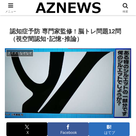
「 見たい・役立つ・面白い 」をお伝えします。
メニュー
検索
認知症予防 専門家監修 ! 脳トレ問題12問
（視空間認知･記憶･推論）
クイズ・なぞなぞ
X
Facebook
はてブ