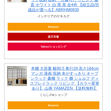
斎 ホワイト 白 黒 茶 全4色 【組立品/完
成品が選べる】ABRHM0830
インテリアのゲキカグ
Amazon
楽天市場
Yahoo!ショッピング
本棚 大容量 幅90.5 奥行29 高さ184cm
マンガ 漫画 収納 本がすっきり オープ
ンラック 書棚 ラック 棚 シェルフ ディ
スプレイラック リビング 【カラー変更
あり】 山善 YAMAZEN 【送料無料】
くらしのeショップ
Amazon