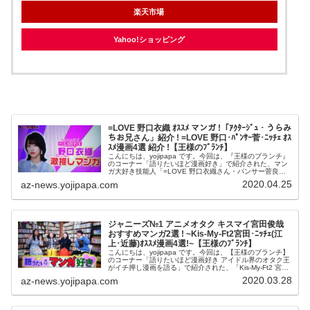
楽天市場
Yahoo!ショッピング
=LOVE 野口衣織 ｵｽｽﾒ マンガ !「ｱｸﾀｰｼﾞｭ ･ うらみ
ちお兄さん」紹介 ! =LOVE 野口･ﾊﾟﾝｻｰ菅･ﾆｯﾁｪ ｵｽ
ｽﾒ漫画4選 紹介 !【王様のﾌﾞﾗﾝﾁ】
こんにちは、yojipapa です。今回は、『王様のブランチ』
のコーナー「語りたいほど漫画好き」で紹介された、マン
ガ大好き技能人「=LOVE 野口衣織さん・パンサー菅良太
郎さん・ニッチェ井上敬子さん・ニッチェ近藤くみこさん
2020.04.25
az-news.yojipapa.com
オススメマンガ」...
ジャニーズ№1 アニメオタク キスマイ宮田俊哉
おすすめマンガ2選 ! ~Kis-My-Ft2宮田･ﾆｯﾁｪ(江
上･近藤)ｵｽｽﾒ漫画4選!~【王様のﾌﾞﾗﾝﾁ】
こんにちは、yojipapa です。今回は、【王様のブランチ】
のコーナー「語りたいほど漫画好き アイドル界のオタク王
がイチ押し漫画を語る」で紹介された、「Kis-My-Ft2 宮田
俊哉さん・ニッチェ井上敬子さん・ニッチェ近藤くみこさ
2020.03.28
az-news.yojipapa.com
ん オス...