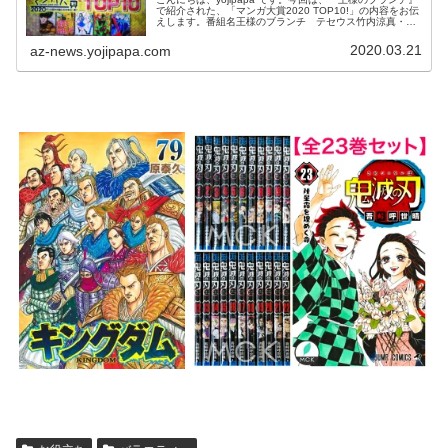
で紹介された、「マンガ大賞2020 TOP10!」の内容をお伝
えします。番組名王様のブランチ テセウス竹内涼真・鈴
木亮平が生ゲスト&広瀬すず・吉沢亮が登場出演者渡部建
(アンジャッ...
2020.03.21
az-news.yojipapa.com