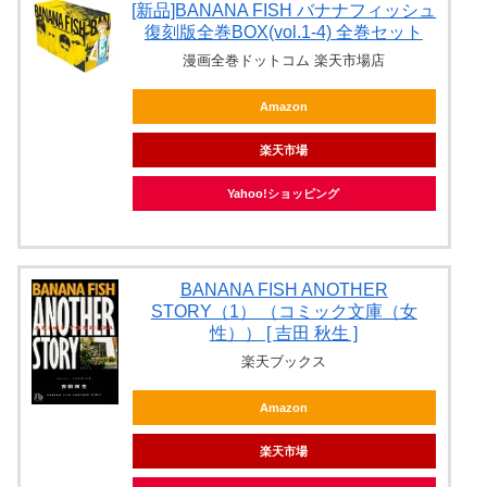
[新品]BANANA FISH バナナフィッシュ
復刻版全巻BOX(vol.1-4) 全巻セット
漫画全巻ドットコム 楽天市場店
Amazon
楽天市場
Yahoo!ショッピング
BANANA FISH ANOTHER
STORY（1） （コミック文庫（女
性）） [ 吉田 秋生 ]
楽天ブックス
Amazon
楽天市場