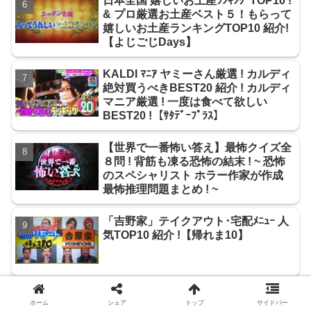
日本全国 嬉しいお土産ﾗﾝｷﾝｸﾞTOP10 !
& プロ厳選お土産ベスト５！もらって
嬉しいお土産ランキングTOP10 紹介!
【よじごじDays】
KALDI ﾏﾆｱ ヤミーさん厳選 ! カルディ
絶対買うべきBEST20 紹介 ! カルディ
マニア厳選 ! 一度は食べて欲しい
BEST20 !【ｻﾀﾃﾞｰﾌﾟﾗｽ】
【世界で一番怖い答え】最怖クイズ全
８問 ! 背筋も凍る恐怖の結末 ! ~ 恐怖
のスペシャリスト ホラー作家が作成
最怖推理問題まとめ ! ~
「吉野家」テイクアウト･宅配ﾒﾆｭｰ 人
気TOP10 紹介 !【帰れま10】
【ｼﾞｮﾌﾞﾁｭｰﾝ】無印良品ごはんにかけ
ホーム
シェア
トップ
サイドバー
るシリーズ美味しい順 TOP5 ! ~無印良