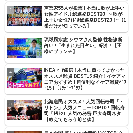
声楽家55人が投票 ! 本当に歌が上手い
女性アイドル総選挙BEST20 ! ~ 歌が
上手い女性ｱｲﾄﾞﾙ総選挙BEST20 ! ~【1
番だけが知っている】
琉球風水志 シウマさん監修 性格診断
占い !「生まれた日占い」紹介 ! 【王
様のブランチ】
IKEA ﾏﾆｱ厳選 ! 本当に買ってよかった
オススメ雑貨 BEST15 紹介 ! イケアマ
ニアおすすめ ! 超便利なイケア雑貨ﾍﾞｽ
ﾄ15 !【ｻﾀﾃﾞｰﾌﾟﾗｽ】
北海道民オススメ ! 人気回転寿司「ト
リトン」人気メニューTOP10 ! 回転寿
司「ﾄﾘﾄﾝ」人気の秘密 巨大寿司ネタ
【教えてもらう前と後】