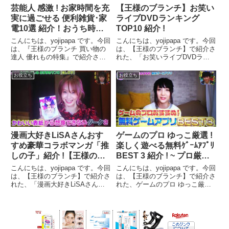
芸能人 感激 ! お家時間を充
【王様のブランチ】お笑い
実に過ごせる 便利雑貨･家
ライブDVDランキング
電10選 紹介！おうち時間
TOP10 紹介 !
を楽しむ ! 人気 便利雑貨･
こんにちは、yojipapa です。今回
こんにちは、yojipapa です。今回
家電 10選 !【王様のﾌﾞﾗﾝ
は、『王様のブランチ 買い物の
は、【王様のブランチ】で紹介さ
達人 優れもの特集』で紹介され
れた、「お笑いライブDVDラン
ﾁ】
た、芸能人が感激し絶賛！「 お
キングTOP10 ! 」の内容をお伝
家時間が充実する おうちご飯&宅
えします。番組名王様のブランチ
お役立ち
お役立ち
飲みを彩る便利雑貨・家電 １０
渡部・栞里のマイベスト弁当&ス
選」の内容をお伝えします。番組
ノーマン向井・目黒お買い物出演
名王様のブランチミ...
者渡部建(アン...
漫画大好きLiSAさんおす
ゲームのプロ ゆっこ厳選 !
すめ豪華コラボマンガ「推
楽しく遊べる無料ｹﾞｰﾑｱﾌﾟﾘ
しの子」紹介 !【王様のブ
BEST 3 紹介 ! ~ プロ厳選 !
ランチ】
家族で遊べる無料ｹﾞｰﾑｱﾌﾟﾘ
こんにちは、yojipapa です。今回
こんにちは、yojipapa です。今回
BEST 3 ! ~【王様のﾌﾞﾗﾝ
は、【王様のブランチ】で紹介さ
は、【王様のブランチ】で紹介さ
れた、「漫画大好きLiSAさんが
れた、ゲームのプロ ゆっこ厳
ﾁ】
今、ハマっているおすすめマンガ
選！「楽しく遊べる無料ゲームア
「推しの子」」の内容をお伝えし
プリBEST3」の内容をお伝えし
ます。番組名王様のブランチ
ます。番組名王様のブランチ家で
【LiSAと鬼滅トーク▽ジャンポ
楽しめる食べログ4の店&仲良し
ケお買い物▽紅葉のオ...
芸能人の買い物イッキ...