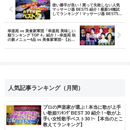
使い勝手が良い ! 買って失敗しない人気
マッサージ器 BEST5 紹介 ! 最新14種試
してランキング ! マッサージ器 BEST5 !
【ｻﾀﾃﾞｰﾌﾟﾗｽ】
幸楽苑 vs 美食家軍団「幸楽苑 美味しい
順ランキング TOP 4」紹介 ! ~幸楽苑 秋
の新メニュー4品 vs 美食家軍団~【お願
い!ランキング】
人気記事ランキング（月間）
プロの声楽家が選ぶ ! 本当に歌が上手
い歌姫ﾗﾝｷﾝｸﾞBEST 30 紹介 ! ~歌が上
手い女性歌手ベスト30 !~【本当のとこ
教えてランキング】