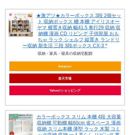
★激アツ★カラーボックス 3段 2個セッ
ト 収納ボックス 棚 本棚 アイリスオー
ヤマ 横置き収納 幅41.5 奥行29 収納 収
納棚 漫画 CD リビング 子供部屋 おも
ちゃ ラック シェルフ 縦置き ランドリ
ー収納 新生活 三段 3段ボックス CX-3 *
収納・家具・寝具の収納宅配館
Amazon
楽天市場
Yahoo!ショッピング
カラーボックス スリム 本棚 4段 大容量
収納棚 可動棚 幅60cm 省スペース 漫画
収納 スリム本棚 薄型 ラック 木製 コミ
ック収納 収納 一人暮らし リビング 書