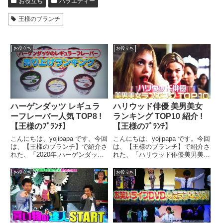
お役立ち
バラエティー
王様のブランチ
お役立ち
お役立ち
ハーゲンダッツ レギュラ
ハリウッド俳優 美男美女
ーフレーバー人気 TOP8 !
ランキング TOP10 紹介 !
【王様のﾌﾞﾗﾝﾁ】
【王様のﾌﾞﾗﾝﾁ】
こんにちは、yojipapa です。今回
こんにちは、yojipapa です。今回
は、【王様のブランチ】で紹介さ
は、【王様のブランチ】で紹介さ
れた、「2020年 ハーゲンダッツ
れた、「ハリウッド俳優美男美女
ミニカップ レギュラーフレーバ
ランキングTOP10 ! 」の内容を
ー売り上げランキングTOP8！」
お伝えします。番組名王様のブラ
お役立ち
お役立ち
の内容をお伝えします。番組名王
ンチ 香川照之リモート生出演&
様のブランチ 菅田将暉&中村倫
おかわり必至!ごはんのお供ラン
也の仲良し対談...
キング出演者渡...