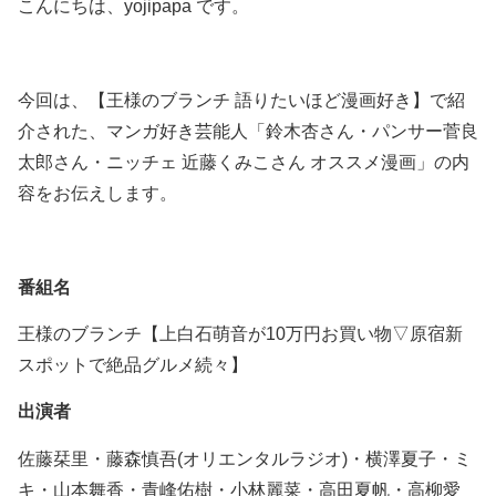
こんにちは、yojipapa です。
今回は、【王様のブランチ 語りたいほど漫画好き】で紹
介された、マンガ好き芸能人「鈴木杏さん・パンサー菅良
太郎さん・ニッチェ 近藤くみこさん オススメ漫画」の内
容をお伝えします。
番組名
王様のブランチ【上白石萌音が10万円お買い物▽原宿新
スポットで絶品グルメ続々】
出演者
佐藤栞里・藤森慎吾(オリエンタルラジオ)・横澤夏子・ミ
キ・山本舞香・青峰佑樹・小林麗菜・高田夏帆・高柳愛