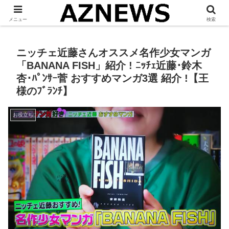
「 見たい・役立つ・面白い 」をお伝えします。
メニュー
検索
ニッチェ近藤さんオススメ名作少女マンガ
「BANANA FISH」紹介 ! ﾆｯﾁｪ近藤･鈴木
杏･ﾊﾟﾝｻｰ菅 おすすめマンガ3選 紹介 !【王
様のﾌﾞﾗﾝﾁ】
お役立ち