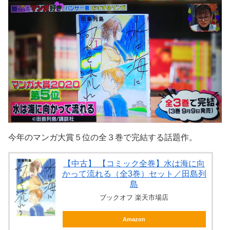
今年のマンガ大賞５位の全３巻で完結する話題作。
【中古】 【コミック全巻】水は海に向
かって流れる（全3巻）セット／田島列
島
ブックオフ 楽天市場店
Amazon