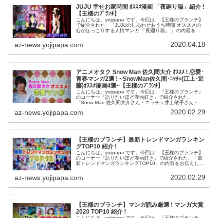
JUJU 幸せお家時間 ｵｽｽﾒ漫画 「夜廻り猫」紹介 !
【王様のﾌﾞﾗﾝﾁ】
こんにちは、yojipapa です。今回は、【王様のブランチ】
で紹介された、『JUJUのしあわせおうち時間 オススメの
心がほっこりする人情マンガ 「夜廻り猫」 』の内容をお
伝えします。番組名王様のブランチ はしのえみリモート生
登場&JUJU...
2020.04.18
az-news.yojipapa.com
アニメオタク Snow Man 佐久間大介 ｵｽｽﾒ ! 恋愛･
青春マンガ2選 ! ~SnowMan佐久間･ﾆｯﾁｪ(江上･近
藤)ｵｽｽﾒ漫画4選~【王様のﾌﾞﾗﾝﾁ】
こんにちは、yojipapa です。今回は、『王様のブランチ』
のコーナー「語りたいほど漫画好き」で紹介された、
「Snow Man 佐久間大介さん・ニッチェ井上敬子さん・ニ
ッチェ近藤くみこさん オススメの恋愛・青春マンガ」の内
2020.02.29
az-news.yojipapa.com
容をお伝えします...
【王様のブランチ】最新トレンドマンガランキン
グTOP10 紹介 !
こんにちは、yojipapa です。今回は、【王様のブランチ】
のコーナー「語りたいほど漫画好き」で紹介された、「最
新トレンドマンガランキングTOP10」の内容をお伝えしま
す。第5回 みんなが選ぶ TSUTAYA コミック大賞2020
TOP...
2020.02.29
az-news.yojipapa.com
【王様のブランチ】マンガ読み厳選 ! マンガ大賞
2020 TOP10 紹介 !
こんにちは、yojipapa です。今回は、『王様のブランチ』