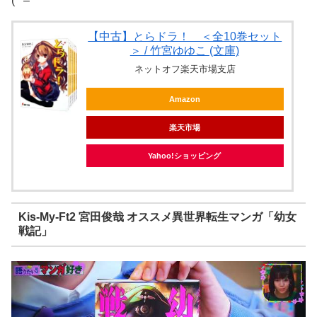
(^ – ^
【中古】とらドラ！ ＜全10巻セット
＞ / 竹宮ゆゆこ (文庫)
ネットオフ楽天市場支店
Amazon
楽天市場
Yahoo!ショッピング
Kis-My-Ft2 宮田俊哉 オススメ異世界転生マンガ「幼女
戦記」