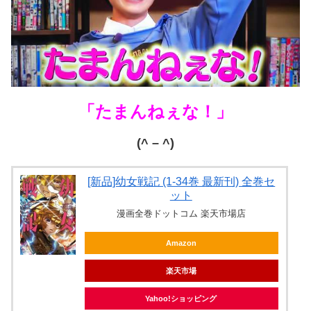
「たまんねぇな！」
(^ – ^)
[新品]幼女戦記 (1-34巻 最新刊) 全巻セ
ット
漫画全巻ドットコム 楽天市場店
Amazon
楽天市場
Yahoo!ショッピング