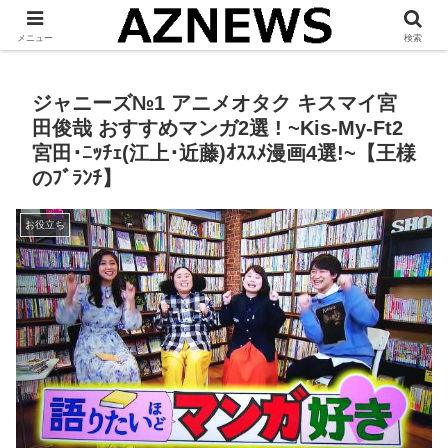
「 見たい・役立つ・面白い 」をお伝えします。
メニュー
検索
ジャニーズ№1 アニメオタク キスマイ宮
田俊哉 おすすめマンガ2選 ! ~Kis-My-Ft2
宮田･ﾆｯﾁｪ(江上･近藤)ｵｽｽﾒ漫画4選!~【王様
のﾌﾞﾗﾝﾁ】
お役立ち