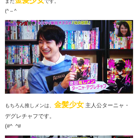
金髪少女
また
です。
(^ – ^
金髪少女
主人公ターニャ・
もちろん推しメンは、
デグレチャフです。
(#^ ^#