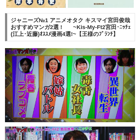
ジャニーズ№1 アニメオタク キスマイ宮田俊哉
おすすめマンガ2選 ! ~Kis-My-Ft2宮田･ﾆｯﾁｪ
(江上･近藤)ｵｽｽﾒ漫画4選!~【王様のﾌﾞﾗﾝﾁ】