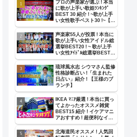
プロの声楽家が選ぶ ! 本当
に歌が上手い歌姫ﾗﾝｷﾝｸﾞ
BEST 30 紹介 ! ~歌が上手
い女性歌手ベスト30 !~【本
当のとこ教えてランキン
グ】
声楽家55人が投票 ! 本当に
歌が上手い女性アイドル総
選挙BEST20 ! ~ 歌が上手
い女性ｱｲﾄﾞﾙ総選挙BEST20
! ~【1番だけが知ってい
る】
琉球風水志 シウマさん監修
性格診断占い !「生まれた
日占い」紹介 ! 【王様のブ
ランチ】
IKEA ﾏﾆｱ厳選 ! 本当に買っ
てよかったオススメ雑貨
BEST15 紹介 ! イケアマニ
アおすすめ ! 超便利なイケ
ア雑貨ﾍﾞｽﾄ15 !【ｻﾀﾃﾞｰﾌﾟﾗ
ｽ】
北海道民オススメ ! 人気回