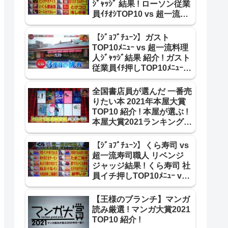
ｼﾞｬｯｼﾞ 結果 ! ローソン従業
員ｲﾁｵｼTOP10 vs 超一流料
理人 ｼﾞｬｯｼﾞ結果 紹介 !
2105
【ｼﾞｮﾌﾞﾁｭｰﾝ】ガスト
TOP10ﾒﾆｭｰ vs 超一流料理
人ｼﾞｬｯｼﾞ結果 紹介 ! ガスト
従業員ｲﾁ押しTOP10ﾒﾆｭｰ
vs 超一流料理人 合格･不合
格 結果 !
全国書店員が選んだ 一番売
りたい本 2021年本屋大賞
TOP10 紹介 ! 本屋が選ぶ !
本屋大賞2021ランキング
TOP10【王様のブランチ】
【ｼﾞｮﾌﾞﾁｭｰﾝ】くら寿司 vs
超一流寿司職人 リベンジ
ジャッジ結果 ! くら寿司 社
員イチ押しTOP10ﾒﾆｭｰ vs
超一流寿司職人 ﾘﾍﾞﾝｼﾞ結果
!
【王様のブランチ】マンガ
読み厳選 ! マンガ大賞2021
TOP10 紹介 !