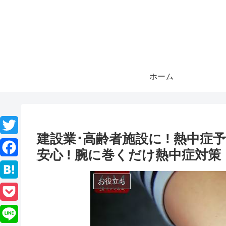
ホーム
建設業･高齢者施設に ! 熱中症予
T
安心 ! 腕に巻くだけ熱中症対策「熱中
w
F
i
お役立ち
a
H
t
c
a
P
t
e
t