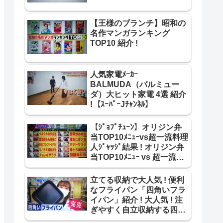
【王様のブランチ】昭和の
名作マンガランキング
TOP10 紹介 !
人気家電ﾒｰｶｰ
BALMUDA（バルミュー
ダ）大ヒット家電 4選 紹介
!【ｽｰﾊﾟｰJﾁｬﾝﾈﾙ】
【ｼﾞｮﾌﾞﾁｭｰﾝ】オリジン弁
当TOP10ﾒﾆｭｰvs超一流料理
人ｼﾞｬｯｼﾞ結果 ! オリジン弁
当TOP10ﾒﾆｭｰ vs 超一流料
理人 合格･不合格 結果 紹介
!
立てる収納で大人気 ! 便利
なフライパン「四角いフラ
イパン」紹介 ! 大人気 ! 注
ぎやすく自立収納する四角
いフライパン【ｽｰﾊﾟｰJﾁｬﾝﾈ