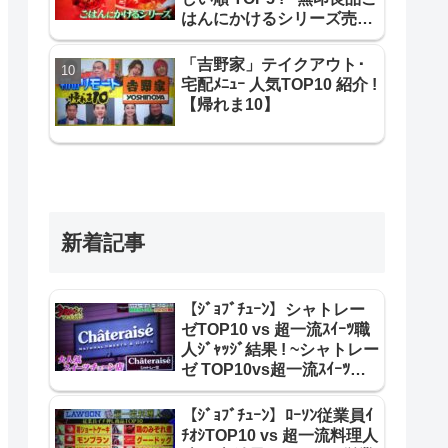
はんにかけるシリーズ売り
上げ＆美味しい順 TOP5 !~
「吉野家」テイクアウト･
宅配ﾒﾆｭｰ 人気TOP10 紹介 !
【帰れま10】
新着記事
【ｼﾞｮﾌﾞﾁｭｰﾝ】シャトレー
ゼTOP10 vs 超一流ｽｲｰﾂ職
人ｼﾞｬｯｼﾞ結果 ! ~シャトレー
ゼ TOP10vs超一流ｽｲｰﾂ職
人 合格･不合格ｼﾞｬｯｼﾞ結果~
【ｼﾞｮﾌﾞﾁｭｰﾝ】ﾛｰｿﾝ従業員ｲ
ﾁｵｼTOP10 vs 超一流料理人