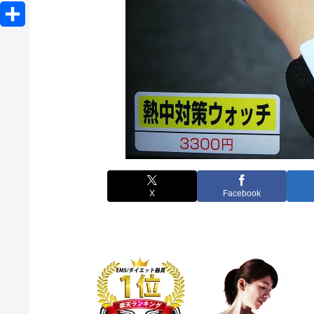
o
L
e
b
e
c
i
r
共
o
n
k
n
有
o
a
e
e
k
t
X
Facebook