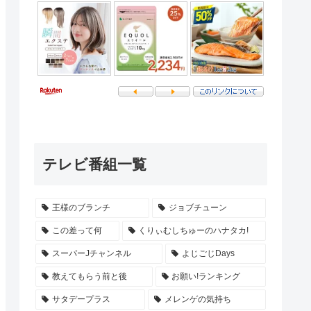
テレビ番組一覧
王様のブランチ
ジョブチューン
この差って何
くりぃむしちゅーのハナタカ!
スーパーJチャンネル
よじごじDays
教えてもらう前と後
お願い!ランキング
サタデープラス
メレンゲの気持ち