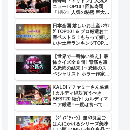
転寿司「トリトン」人気メ
ニューTOP10 ! 回転寿司
「ﾄﾘﾄﾝ」人気の秘密 巨大寿
司ネタ【教えてもらう前と
後】
日本全国 嬉しいお土産ﾗﾝｷﾝ
ｸﾞTOP10 ! & プロ厳選お土
産ベスト５！もらって嬉し
いお土産ランキングTOP10
紹介!【よじごじDays】
【世界で一番怖い答え】最
怖クイズ全８問 ! 背筋も凍
る恐怖の結末 ! ~ 恐怖のス
ペシャリスト ホラー作家が
作成 最怖推理問題まとめ !
~
KALDI ﾏﾆｱ ヤミーさん厳選
! カルディ絶対買うべき
BEST20 紹介 ! カルディマ
ニア厳選 ! 一度は食べて欲
しいBEST20 !【ｻﾀﾃﾞｰﾌﾟﾗ
ｽ】
【ｼﾞｮﾌﾞﾁｭｰﾝ】無印良品ご
はんにかけるシリーズ美味
しい順 TOP5 ! ~無印良品ご