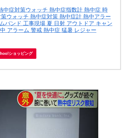
熱中症対策ウォッチ 熱中症指数計 熱中症 時
対策ウォッチ 熱中症対策 熱中症計 熱中アラー
ムバンド 工事現場 夏 日射 アウトドア キャン
 熱中 アラーム 警戒 熱中症 猛暑 レジャー
ahoo!ショッピング