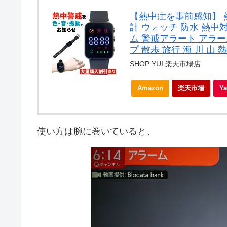
【熱中症を事前感知】 
計 ウォッチ 防水 熱中
ム 警戒アラート アラー
プ 散歩 旅行 海 川 山
SHOP YUI 楽天市場店
Amazon
楽天市場
Y
使い方は腕に巻いていると、