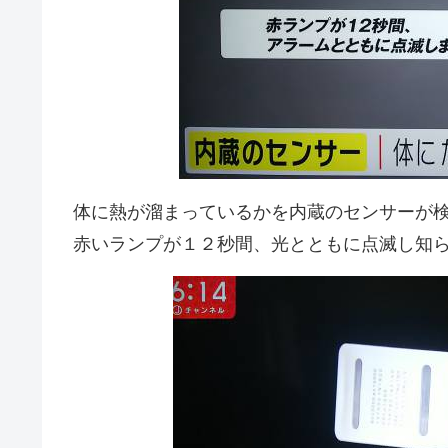
体に熱が溜まっているかを内蔵のセンサーが
赤いランプが１２秒間、光とともに点滅し知