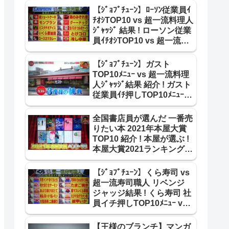
【ｼﾞｮﾌﾞﾁｭｰﾝ】ﾛｰｿﾝ従業員ｲ
ﾁｵｼTOP10 vs 超一流料理人
ｼﾞｬｯｼﾞ 結果 ! ローソン従業
員ｲﾁｵｼTOP10 vs 超一流料
理人 ｼﾞｬｯｼﾞ結果 紹介 !
2105
【ｼﾞｮﾌﾞﾁｭｰﾝ】ガスト
TOP10ﾒﾆｭｰ vs 超一流料理
人ｼﾞｬｯｼﾞ結果 紹介 ! ガスト
従業員ｲﾁ押しTOP10ﾒﾆｭｰ
vs 超一流料理人 合格･不合
格 結果 !
全国書店員が選んだ 一番売
りたい本 2021年本屋大賞
TOP10 紹介 ! 本屋が選ぶ !
本屋大賞2021ランキング
TOP10【王様のブランチ】
【ｼﾞｮﾌﾞﾁｭｰﾝ】くら寿司 vs
超一流寿司職人 リベンジ
ジャッジ結果 ! くら寿司 社
員イチ押しTOP10ﾒﾆｭｰ vs
超一流寿司職人 ﾘﾍﾞﾝｼﾞ結果
!
【王様のブランチ】マンガ