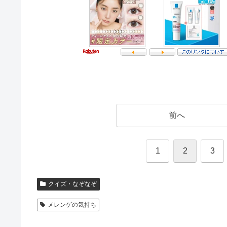
前へ
1
2
3
クイズ・なぞなぞ
メレンゲの気持ち