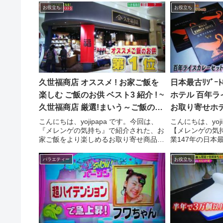
お役立ち
お役立ち
久世福商店 オススメ ! お家ご飯を
日本最古ﾘｿﾞｰ
楽しむ ご飯のお供 ベスト3 紹介 ! ~
ホテル 百年ラ
久世福商店 厳選!まいう～ご飯のお
お取り寄せホテ
供TOP3~【メレンゲの気持ち】
百年ﾗｲｽｶﾚｰ」
こんにちは、yojipapa です。今回は、
こんにちは、yoj
『メレンゲの気持ち』で紹介された、お
【メレンゲの気
家ご飯をより楽しめるお取り寄せ商品
業147年の日本
「久世福商店おすすめご飯のお供ベスト
金谷ホテルが大
３」の内容をお伝えします。番組名メレ
「日光金谷ホテ
バラエティー
お役立ち
ンゲの気持ち【ミルクボーイ内海の彼女
の内容をお伝え
の本音とは？＆竹内...
の気持ち【チ...