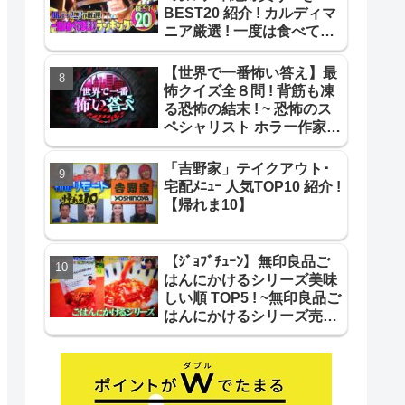
BEST20 紹介 ! カルディマ
ニア厳選 ! 一度は食べて欲
しいBEST20 !【ｻﾀﾃﾞｰﾌﾟﾗ
ｽ】
【世界で一番怖い答え】最
怖クイズ全８問 ! 背筋も凍
る恐怖の結末 ! ~ 恐怖のス
ペシャリスト ホラー作家が
作成 最怖推理問題まとめ !
~
「吉野家」テイクアウト･
宅配ﾒﾆｭｰ 人気TOP10 紹介 !
【帰れま10】
【ｼﾞｮﾌﾞﾁｭｰﾝ】無印良品ご
はんにかけるシリーズ美味
しい順 TOP5 ! ~無印良品ご
はんにかけるシリーズ売り
上げ＆美味しい順 TOP5 !~