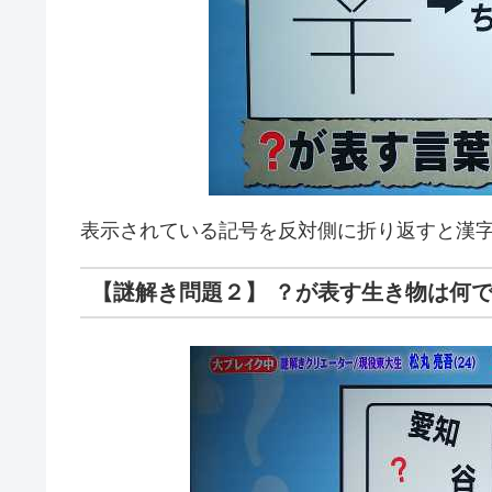
表示されている記号を反対側に折り返すと漢
【謎解き問題２】 ？が表す生き物は何