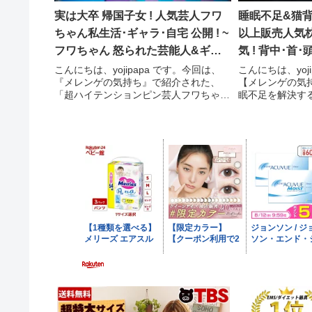
実は大卒 帰国子女 ! 人気芸人フワ
睡眠不足&猫背 
ちゃん私生活･ギャラ･自宅 公開 ! ~
以上販売人気枕
フワちゃん 怒られた芸能人&ギャ
気 ! 背中･首･頭
ラ事情 ! ~【メレンゲの気持ち】
「ミトラ」【ﾒ
こんにちは、yojipapa です。今回は、
こんにちは、yoj
『メレンゲの気持ち』で紹介された、
【メレンゲの気
「超ハイテンションピン芸人フワちゃん
眠不足を解決す
が大暴れ！意外な経歴＆爆笑私生活公
売れた人気枕「Blu
開」の内容をお伝えします。番組名メレ
容をお伝えしま
ンゲの気持ち【廣瀬俊朗ノーサイド・ゲ
持ち清原果耶が
ーム裏話＆家族生活！...
佐ヶ...