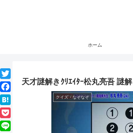
ホーム
天才謎解きｸﾘｴｲﾀｰ松丸亮吾 
T
w
F
クイズ・なぞなぞ
i
a
H
t
c
a
P
t
e
t