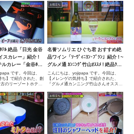
お役立ち
ﾄﾎﾃﾙ 絶品「日光 金谷
名誉ソムリエ ひぐち君 おすすめ絶
イスカレー」紹介 !
品ワイン「ｿｰｳﾞｨﾆﾖﾝ･ﾌﾞﾗﾝ」紹介 ! ~
ルカレー「金谷ﾎﾃﾙ
グルメ通 ｶﾝﾆﾝｸﾞ竹山ｵｽｽﾒ ! 絶品ｸﾞﾙ
【ﾒﾚﾝｹﾞの気持ち】
ﾒ3選 ! ~【メレンゲの気持ち】
ipapa です。今回は、
こんにちは、yojipapa です。今回は、
持ち】で紹介された、創
【メレンゲの気持ち】で紹介された、
最古のリーゾートホテル
『グルメ通カンニング竹山さんオススメ
正時代の味を再現した、
グルメワイン（ソーヴィニヨン・ブラ
ル 百年ライスカレー」
ン）・トマトジュース（プレミアムトマ
お役立ち
します。番組名メレンゲ
トジュース）・オリーブオイル（フレス
コバルディ・ラウデミ...