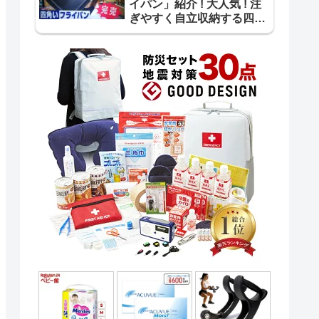
イパン」紹介 ! 大人気 ! 注
ぎやすく自立収納する四角
いフライパン【ｽｰﾊﾟｰJﾁｬﾝﾈ
ﾙ】