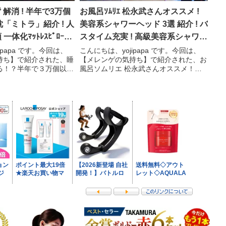
解消 ! 半年で3万個
お風呂ｿﾑﾘｴ 松永武さんオススメ !
「ミトラ」紹介 ! 人
美容系シャワーヘッド 3選 紹介 ! バ
 一体化ﾏｯﾄﾚｽﾋﾟﾛｰ枕
スタイム充実 ! 高級美容系シャワー
ﾚﾝｹﾞの気持ち】
ヘッド3選 !【ﾒﾚﾝｹﾞの気持ち】
ipapa です。今回は、
こんにちは、yojipapa です。今回は、
持ち】で紹介された、睡
【メレンゲの気持ち】で紹介された、お
る！？半年で３万個以上
風呂ソムリエ 松永武さんオススメ！
e Blood ミトラ」の内
「バスタイムを充実させる注目の美容系
す。番組名メレンゲの気
シャワーヘッド３選！」の内容をお伝え
レトロ家電に大困惑＆阿
します。番組名メレンゲの気持ち【吉田
鋼太郎&SixTO...