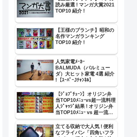
読み厳選 ! マンガ大賞2021
TOP10 紹介 !
【王様のブランチ】昭和の
名作マンガランキング
TOP10 紹介 !
人気家電ﾒｰｶｰ
BALMUDA（バルミュー
ダ）大ヒット家電 4選 紹介
!【ｽｰﾊﾟｰJﾁｬﾝﾈﾙ】
【ｼﾞｮﾌﾞﾁｭｰﾝ】オリジン弁
当TOP10ﾒﾆｭｰvs超一流料理
人ｼﾞｬｯｼﾞ結果 ! オリジン弁
当TOP10ﾒﾆｭｰ vs 超一流料
理人 合格･不合格 結果 紹介
!
立てる収納で大人気 ! 便利
なフライパン「四角いフラ