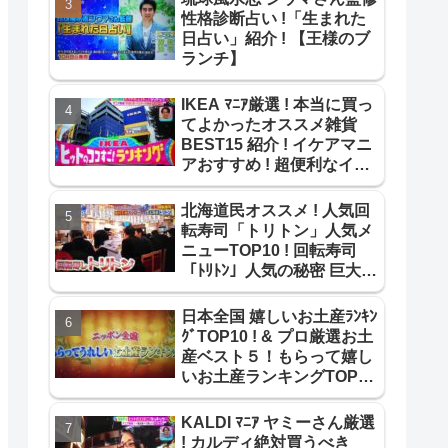
性格診断占い !「生まれた
日占い」紹介 ! 【王様のブ
ランチ】
IKEA ﾏﾆｱ厳選 ! 本当に買っ
てよかったオススメ雑貨
BEST15 紹介 ! イケアマニ
アおすすめ ! 超便利なイケ
ア雑貨ﾍﾞｽﾄ15 !【ｻﾀﾃﾞｰﾌﾟﾗ
ｽ】
北海道民オススメ ! 人気回
転寿司「トリトン」人気メ
ニューTOP10 ! 回転寿司
「ﾄﾘﾄﾝ」人気の秘密 巨大寿
司ネタ【教えてもらう前と
後】
日本全国 嬉しいお土産ﾗﾝｷﾝ
ｸﾞTOP10 ! & プロ厳選お土
産ベスト５！もらって嬉し
いお土産ランキングTOP10
紹介!【よじごじDays】
KALDI ﾏﾆｱ ヤミーさん厳選
! カルディ絶対買うべき