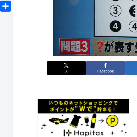
o
L
e
b
e
c
i
r
共
o
n
k
n
有
o
a
e
e
k
t
X
Facebook