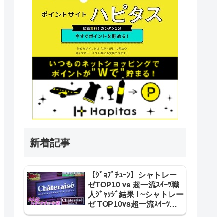
新着記事
【ｼﾞｮﾌﾞﾁｭｰﾝ】シャトレー
ゼTOP10 vs 超一流ｽｲｰﾂ職
人ｼﾞｬｯｼﾞ結果 ! ~シャトレー
ゼ TOP10vs超一流ｽｲｰﾂ職
人 合格･不合格ｼﾞｬｯｼﾞ結果~