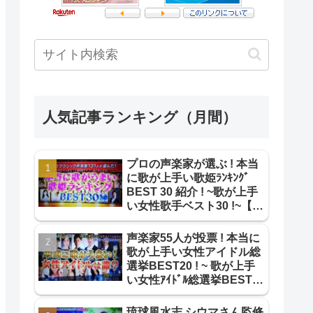
人気記事ランキング（月間）
プロの声楽家が選ぶ ! 本当
に歌が上手い歌姫ﾗﾝｷﾝｸﾞ
BEST 30 紹介 ! ~歌が上手
い女性歌手ベスト30 !~【本
当のとこ教えてランキン
グ】
声楽家55人が投票 ! 本当に
歌が上手い女性アイドル総
選挙BEST20 ! ~ 歌が上手
い女性ｱｲﾄﾞﾙ総選挙BEST20
! ~【1番だけが知ってい
る】
琉球風水志 シウマさん監修