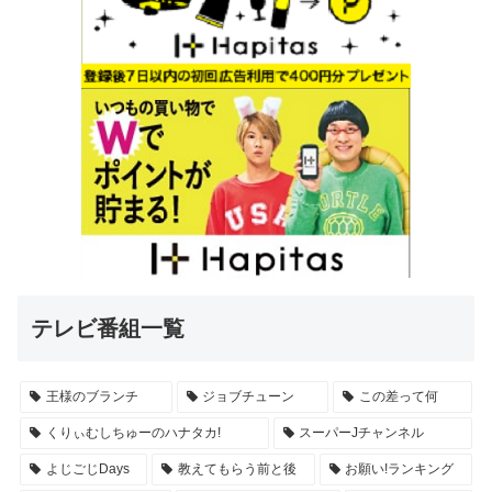
テレビ番組一覧
王様のブランチ
ジョブチューン
この差って何
くりぃむしちゅーのハナタカ!
スーパーJチャンネル
よじごじDays
教えてもらう前と後
お願い!ランキング