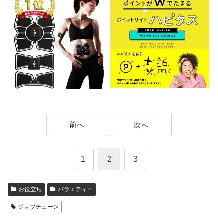
前へ
次へ
1
2
3
お役立ち
バラエティー
ジョブチューン