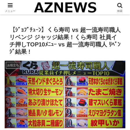
「 見たい・役立つ・面白い 」をお伝えします。
メニュー
検索
【ｼﾞｮﾌﾞﾁｭｰﾝ】くら寿司 vs 超一流寿司職人
リベンジ ジャッジ結果 ! くら寿司 社員イ
チ押しTOP10ﾒﾆｭｰ vs 超一流寿司職人 ﾘﾍﾞﾝ
ｼﾞ結果 !
お役立ち