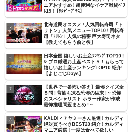
ニアおすすめ ! 超便利なイケア雑貨ﾍﾞｽ
ﾄ15 !【ｻﾀﾃﾞｰﾌﾟﾗｽ】
北海道民オススメ ! 人気回転寿司「ト
リトン」人気メニューTOP10 ! 回転寿
司「ﾄﾘﾄﾝ」人気の秘密 巨大寿司ネタ
【教えてもらう前と後】
日本全国 嬉しいお土産ﾗﾝｷﾝｸﾞTOP10 !
& プロ厳選お土産ベスト５！もらって
嬉しいお土産ランキングTOP10 紹介!
【よじごじDays】
【世界で一番怖い答え】最怖クイズ全
８問 ! 背筋も凍る恐怖の結末 ! ~ 恐怖
のスペシャリスト ホラー作家が作成
最怖推理問題まとめ ! ~
KALDI ﾏﾆｱ ヤミーさん厳選 ! カルディ
絶対買うべきBEST20 紹介 ! カルディ
マニア厳選 ! 一度は食べて欲しい