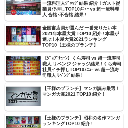
一流料理人ｼﾞｬｯｼﾞ結果 紹介 ! ガスト従
業員ｲﾁ押しTOP10ﾒﾆｭｰ vs 超一流料理
人 合格･不合格 結果 !
全国書店員が選んだ 一番売りたい本
2021年本屋大賞 TOP10 紹介 ! 本屋が
選ぶ ! 本屋大賞2021ランキング
TOP10【王様のブランチ】
【ｼﾞｮﾌﾞﾁｭｰﾝ】くら寿司 vs 超一流寿司
職人 リベンジ ジャッジ結果 ! くら寿司
社員イチ押しTOP10ﾒﾆｭｰ vs 超一流寿
司職人 ﾘﾍﾞﾝｼﾞ結果 !
【王様のブランチ】マンガ読み厳選 !
マンガ大賞2021 TOP10 紹介 !
【王様のブランチ】昭和の名作マンガ
ランキングTOP10 紹介 !