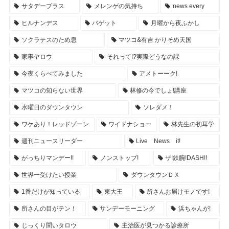
サタデープラス
メレンゲの気持ち
news every
ヒルナンデス
バゲット
月曜から夜ふかし
ソクラテスのため息
マツコ&有吉 かりそめ天国
家事ヤロウ
それって!?実際どうなの課
今夜くらべてみました
アメトーーク!
マツコの知らない世界
林修の今でしょ!講座
水曜日のダウンタウン
ソレダメ！
ワケあり！レッドゾーン
ワイドナショー
林先生の初耳学
週刊ニュースリーダー
Live News it!
がっちりマンデー!!
ノンストップ!
ザ!鉄腕!DASH!!
世界一受けたい授業
ダウンタウンＤＸ
1番だけが知っている
東大王
所さんお届けモノです!
所さんの目がテン！
サンデーモーニング
浜ちゃんが!
じっくり聞いタロウ
主治医が見つかる診療所