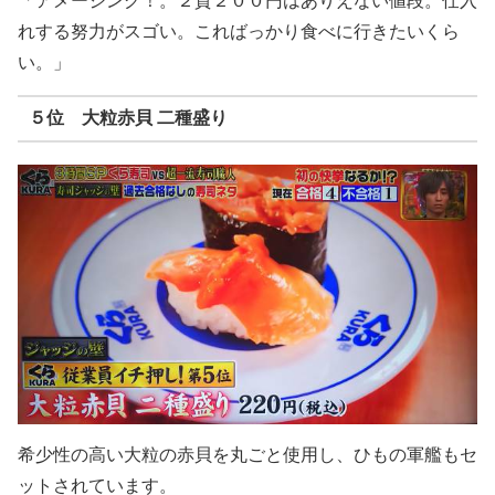
「アメージング！。２貫２００円はありえない値段。仕入
れする努力がスゴい。こればっかり食べに行きたいくら
い。」
５位 大粒赤貝 二種盛り
希少性の高い大粒の赤貝を丸ごと使用し、ひもの軍艦もセ
ットされています。