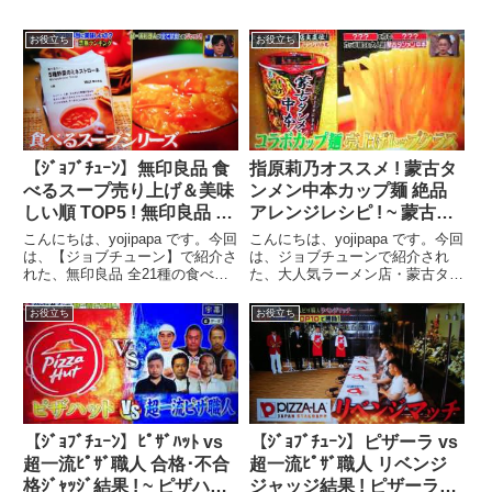
お役立ち
お役立ち
【ｼﾞｮﾌﾞﾁｭｰﾝ】無印良品 食
指原莉乃オススメ ! 蒙古タ
べるスープ売り上げ＆美味
ンメン中本カップ麺 絶品
しい順 TOP5 ! 無印良品 食
アレンジレシピ ! ~ 蒙古タ
べるスープシリーズ売り上
ンメン中本カップ麺 納豆
こんにちは、yojipapa です。今回
こんにちは、yojipapa です。今回
げ＆美味しい順 TOP5 紹介
チョイ足しレシピ ~【ｼﾞｮ
は、【ジョブチューン】で紹介さ
は、ジョブチューンで紹介され
れた、無印良品 全21種の食べる
た、大人気ラーメン店・蒙古タン
!
ﾌﾞﾁｭｰﾝ】
スープシリーズを和洋中の超一流
メン中本のカップ麺の絶品チョイ
料理人10名がジャッジ！「無印
足しアレンジレシピの内容をお伝
お役立ち
お役立ち
良品食べるスープシリーズ本当に
えします。番組名ジョブチューン
美味しい順ランキングTOP
★【大人気ラーメン店店主が大集
５！」の内容をお伝えし...
合オリジナルレシピで大...
【ｼﾞｮﾌﾞﾁｭｰﾝ】ﾋﾟｻﾞﾊｯﾄ vs
【ｼﾞｮﾌﾞﾁｭｰﾝ】ピザーラ vs
超一流ﾋﾟｻﾞ職人 合格･不合
超一流ﾋﾟｻﾞ職人 リベンジ
格ｼﾞｬｯｼﾞ結果 ! ~ ピザハッ
ジャッジ結果 ! ピザーラ社