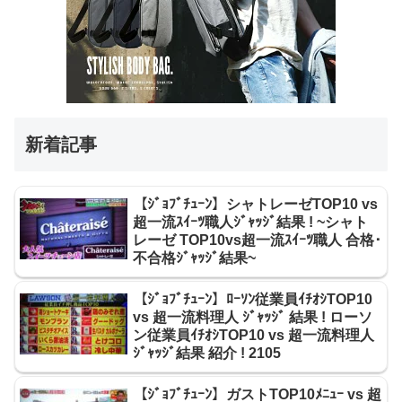
新着記事
【ｼﾞｮﾌﾞﾁｭｰﾝ】シャトレーゼTOP10 vs
超一流ｽｲｰﾂ職人ｼﾞｬｯｼﾞ結果 ! ~シャト
レーゼ TOP10vs超一流ｽｲｰﾂ職人 合格･
不合格ｼﾞｬｯｼﾞ結果~
【ｼﾞｮﾌﾞﾁｭｰﾝ】ﾛｰｿﾝ従業員ｲﾁｵｼTOP10
vs 超一流料理人 ｼﾞｬｯｼﾞ 結果 ! ローソ
ン従業員ｲﾁｵｼTOP10 vs 超一流料理人
ｼﾞｬｯｼﾞ結果 紹介 ! 2105
【ｼﾞｮﾌﾞﾁｭｰﾝ】ガストTOP10ﾒﾆｭｰ vs 超