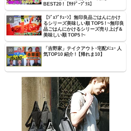
BEST20 !【ｻﾀﾃﾞｰﾌﾟﾗｽ】
【ｼﾞｮﾌﾞﾁｭｰﾝ】無印良品ごはんにかけ
るシリーズ美味しい順 TOP5 ! ~無印良
品ごはんにかけるシリーズ売り上げ＆
美味しい順 TOP5 !~
「吉野家」テイクアウト･宅配ﾒﾆｭｰ 人
気TOP10 紹介 !【帰れま10】