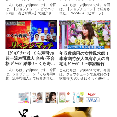
ト社員ｲﾁ押しTOPﾒﾆｭｰ vs
員ｲﾁ押しTOP10ﾒﾆｭｰ vs 超
こんにちは、yojipapa です。今回
こんにちは、yojipapa です。今回
超一流ﾋﾟｻﾞ職人ｼﾞｬｯｼﾞ結果
一流ﾋﾟｻﾞ職人リベンジ結果
は、【ジョブチューン ピザハッ
は、【ジョブチューン】で紹介さ
ト×超一流ピザ職人】で紹介され
れた、PIZZA-LA（ピザーラ）従
! ~
!
た、超一流ピザ職人がピザハット
業員イチ押しTOP１０メニュー
の従業員が選んだＴＯＰ１０メニ
を超一流ピザ職人がジャッジした
お役立ち
お役立ち
ューをジャッジした結果をお伝え
「ピザーラvs超一流ピザ職人 リ
します。番組名ジョブチューン
ベンジマッチ第2弾」の結果をお
★【超一流ピザ職人がジ...
伝えします。...
【ｼﾞｮﾌﾞﾁｭｰﾝ】くら寿司vs
年収数億円の女性風水師！
超一流寿司職人 合格･不合
李家幽竹が人気有名人の自
格 ｼﾞｬｯｼﾞ結果 ! ~ くら寿司
宅をｼﾞｬｯｼﾞ！ ~李家幽竹
社員イチ押し寿司ﾈﾀ
「金運･仕事運･家庭円満
こんにちは、yojipapa です。今回
こんにちは、yojipapa です。今回
TOP10ﾒﾆｭｰ vs 超一流寿司
運」運気UP方法~【ｼﾞｮﾌﾞﾁ
は、ジョブチューン『くら寿司×
は、ジョブチューンで風水師の李
超一流寿司職人』で紹介された、
家幽竹(りのいえゆうちく)先生が
職人 ~
ｭｰﾝ】
超一流寿司職人がくら寿司の社員
有名芸能人の自宅を風水的にジャ
イチ押しの寿司ネタＴＯＰ１０メ
ッジした内容をお伝えします。番
ニューを合格・不合格をジャッジ
組内容ジョブチューン【超一流風
した内容をお伝えします。番組名
水師が有名人の自宅をジャッ
ジョブチューン★『く...
ジ!】超一流風水師 李...