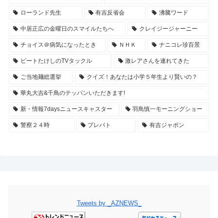
ローランド先生
有吉反省会
沸騰ワード
中居正広の金曜日のスマイルたちへ
クレイジージャーニー
チョイス＠病気になったとき
ＮＨＫ
ナニコレ珍百景
ビートたけしのTVタックル
激レアさんを連れてきた
ご当地麺総選挙
クイズ！あなたは小学５年生より賢いの？
華丸大吉&千鳥のテッパンいただきます!
新・情報7daysニュースキャスター
羽鳥慎一モーニングショー
警察２４時
プレバト
有吉ジャポン
Tweets by _AZNEWS_