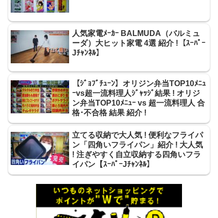
人気家電ﾒｰｶｰ BALMUDA（バルミュ
ーダ）大ヒット家電 4選 紹介 !【ｽｰﾊﾟｰ
Jﾁｬﾝﾈﾙ】
【ｼﾞｮﾌﾞﾁｭｰﾝ】オリジン弁当TOP10ﾒﾆｭ
ｰvs超一流料理人ｼﾞｬｯｼﾞ結果 ! オリジ
ン弁当TOP10ﾒﾆｭｰ vs 超一流料理人 合
格･不合格 結果 紹介 !
立てる収納で大人気 ! 便利なフライパ
ン「四角いフライパン」紹介 ! 大人気
! 注ぎやすく自立収納する四角いフラ
イパン【ｽｰﾊﾟｰJﾁｬﾝﾈﾙ】