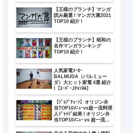
超一流寿司職人 ﾘﾍﾞﾝｼﾞ結果
!
【王様のブランチ】マンガ
読み厳選 ! マンガ大賞2021
TOP10 紹介 !
【王様のブランチ】昭和の
名作マンガランキング
TOP10 紹介 !
人気家電ﾒｰｶｰ
BALMUDA（バルミュー
ダ）大ヒット家電 4選 紹介
!【ｽｰﾊﾟｰJﾁｬﾝﾈﾙ】
【ｼﾞｮﾌﾞﾁｭｰﾝ】オリジン弁
当TOP10ﾒﾆｭｰvs超一流料理
人ｼﾞｬｯｼﾞ結果 ! オリジン弁
当TOP10ﾒﾆｭｰ vs 超一流料
理人 合格･不合格 結果 紹介
!