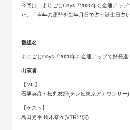
今回は、よじごじDays『2020年も金運ア
た、「今年の運勢を生年月日で占う誕生日占
番組名
よじごじDays『2020年も金運アップで好発進
出演者
【MC】
石塚英彦・松丸友紀(テレビ東京アナウンサー)
【ゲスト】
島田秀平 鈴木奈々(VTR出演)