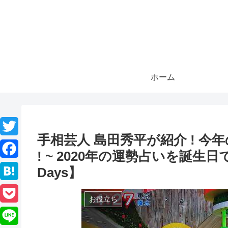
ホーム
手相芸人 島田秀平が紹介 ! 
T
! ~ 2020年の運勢占いを誕生
w
F
Days】
i
a
H
t
お役立ち
c
a
P
t
e
t