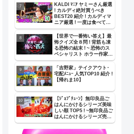
KALDI ﾏﾆｱ ヤミーさん厳選
! カルディ絶対買うべき
BEST20 紹介 ! カルディマ
ニア厳選 ! 一度は食べて欲
しいBEST20 !【ｻﾀﾃﾞｰﾌﾟﾗ
ｽ】
【世界で一番怖い答え】最
怖クイズ全８問 ! 背筋も凍
る恐怖の結末 ! ~ 恐怖のス
ペシャリスト ホラー作家が
作成 最怖推理問題まとめ !
~
「吉野家」テイクアウト･
宅配ﾒﾆｭｰ 人気TOP10 紹介 !
【帰れま10】
【ｼﾞｮﾌﾞﾁｭｰﾝ】無印良品ご
はんにかけるシリーズ美味
しい順 TOP5 ! ~無印良品ご
はんにかけるシリーズ売り
上げ＆美味しい順 TOP5 !~