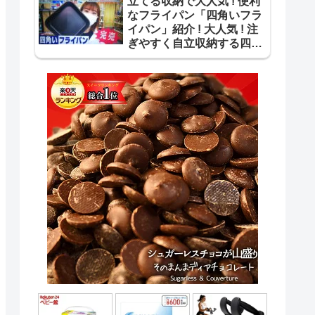
立てる収納で大人気 ! 便利
なフライパン「四角いフラ
イパン」紹介 ! 大人気 ! 注
ぎやすく自立収納する四角
いフライパン【ｽｰﾊﾟｰJﾁｬﾝﾈ
ﾙ】