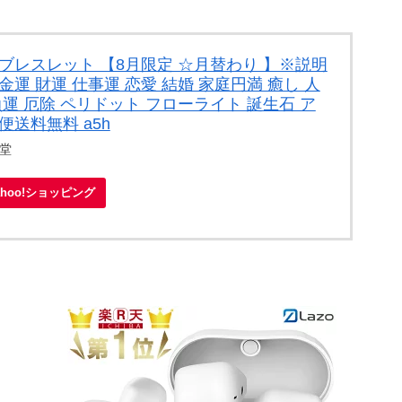
ブレスレット 【8月限定 ☆月替わり 】※説明
金運 財運 仕事運 恋愛 結婚 家庭円満 癒し 人
負運 厄除 ペリドット フローライト 誕生石 ア
便送料無料 a5h
o堂
ahoo!ショッピング