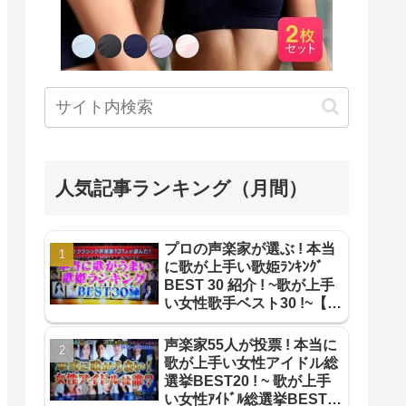
人気記事ランキング（月間）
プロの声楽家が選ぶ ! 本当
に歌が上手い歌姫ﾗﾝｷﾝｸﾞ
BEST 30 紹介 ! ~歌が上手
い女性歌手ベスト30 !~【本
当のとこ教えてランキン
グ】
声楽家55人が投票 ! 本当に
歌が上手い女性アイドル総
選挙BEST20 ! ~ 歌が上手
い女性ｱｲﾄﾞﾙ総選挙BEST20