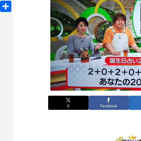
o
L
e
b
e
c
i
r
共
o
n
k
n
有
o
a
e
e
k
t
X
Facebook