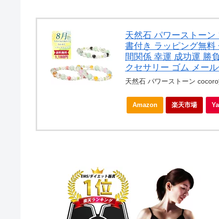
天然石 パワーストーン 
書付き ラッピング無料 
間関係 幸運 成功運 勝
クセサリー ゴム メール
天然石 パワーストーン cocor
Amazon
楽天市場
Y