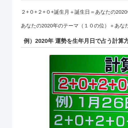
２+０+２+０+誕生月＋誕生日＝あなたの202
あなたの2020年のテーマ（１０の位）＋あな
例）2020年 運勢を生年月日で占う計算