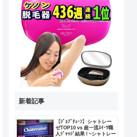
新着記事
【ｼﾞｮﾌﾞﾁｭｰﾝ】シャトレー
ゼTOP10 vs 超一流ｽｲｰﾂ職
人ｼﾞｬｯｼﾞ結果 ! ~シャトレー