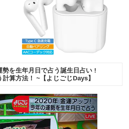
年の運勢を生年月日で占う誕生日占い !
う計算方法！ ~【よじごじDays】