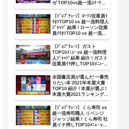
ゼ TOP10vs超一流ｽｲｰﾂ職
人 合格･不合格ｼﾞｬｯｼﾞ結果~
【ｼﾞｮﾌﾞﾁｭｰﾝ】ﾛｰｿﾝ従業員ｲ
ﾁｵｼTOP10 vs 超一流料理人
ｼﾞｬｯｼﾞ 結果 ! ローソン従業
員ｲﾁｵｼTOP10 vs 超一流料
理人 ｼﾞｬｯｼﾞ結果 紹介 !
2105
【ｼﾞｮﾌﾞﾁｭｰﾝ】ガスト
TOP10ﾒﾆｭｰ vs 超一流料理
人ｼﾞｬｯｼﾞ結果 紹介 ! ガスト
従業員ｲﾁ押しTOP10ﾒﾆｭｰ
vs 超一流料理人 合格･不合
格 結果 !
全国書店員が選んだ 一番売
りたい本 2021年本屋大賞
TOP10 紹介 ! 本屋が選ぶ !
本屋大賞2021ランキング
TOP10【王様のブランチ】
【ｼﾞｮﾌﾞﾁｭｰﾝ】くら寿司 vs
超一流寿司職人 リベンジ
ジャッジ結果 ! くら寿司 社
員イチ押しTOP10ﾒﾆｭｰ vs