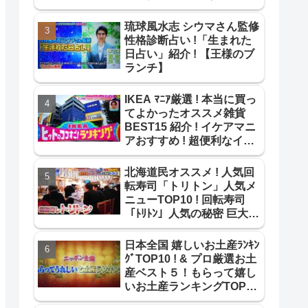
! ~【1番だけが知ってい
る】
琉球風水志 シウマさん監修
性格診断占い !「生まれた
日占い」紹介 ! 【王様のブ
ランチ】
IKEA ﾏﾆｱ厳選 ! 本当に買っ
てよかったオススメ雑貨
BEST15 紹介 ! イケアマニ
アおすすめ ! 超便利なイケ
ア雑貨ﾍﾞｽﾄ15 !【ｻﾀﾃﾞｰﾌﾟﾗ
ｽ】
北海道民オススメ ! 人気回
転寿司「トリトン」人気メ
ニューTOP10 ! 回転寿司
「ﾄﾘﾄﾝ」人気の秘密 巨大寿
司ネタ【教えてもらう前と
後】
日本全国 嬉しいお土産ﾗﾝｷﾝ
ｸﾞTOP10 ! & プロ厳選お土
産ベスト５！もらって嬉し
いお土産ランキングTOP10
紹介!【よじごじDays】