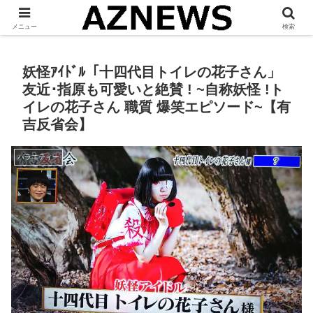
「 見たい・役立つ・面白い 」をお伝えします。
メニュー
検索
妖怪ｱｲﾄﾞﾙ「十四代目トイレの花子さん」
友近･指原も可愛いと絶賛 ! ~自称妖怪 !ト
イレの花子さん 職質 爆笑エピソード~【有
吉反省会】
バラエティー