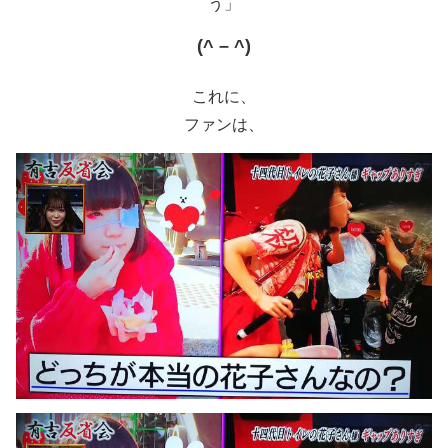
う」
(^ – ^)
これに、
ファンは、