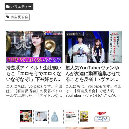
バラエティー
有吉反省会
バラエティー
バラエティー
清楚系アイドル！生牡蠣い
超人気YouTuberヴァンゆ
もこ「エロそうでエロくな
んが友達に動画編集させて
いなぞなぞ!」下ﾈﾀ好きｱｲ
ることを反省！~ヴァンゆ
ﾄﾞﾙ生牡蠣いもこ「エロく
んのお金事情･月収は高級
こんにちは、yojipapa です。今回
こんにちは、yojipapa です。今回
ないなぞなぞ 」有吉反省
外車2.3台分~【有吉反省
は、【有吉反省会】の反省パトロ
は、【有吉反省会】で超人気
ールで出演した、「アイドルなの
YouTuber・ヴァンゆんさんが、
会
会】
に下ネタ好きすぎのアイドル（生
投稿動画を友達兄弟に都合良く編
牡蠣いもこ）の反省」の内容をお
集させてる反省内容をお伝えしま
伝えします。番組名有吉反省会
す。番組名有吉反省会 人気
人気YouTuber…動画を友達に編
YouTuber…動画を友達に編集さ
集させる＆何で...
せる＆何でも下ネ...