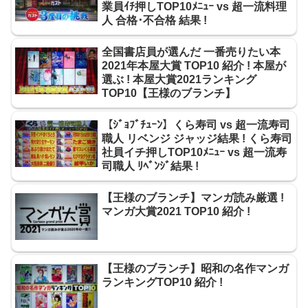
業員ｲﾁ押しTOP10ﾒﾆｭｰ vs 超一流料理
人 合格･不合格 結果 !
全国書店員が選んだ 一番売りたい本
2021年本屋大賞 TOP10 紹介 ! 本屋が
選ぶ ! 本屋大賞2021ランキング
TOP10【王様のブランチ】
【ｼﾞｮﾌﾞﾁｭｰﾝ】くら寿司 vs 超一流寿司
職人 リベンジ ジャッジ結果 ! くら寿司
社員イチ押しTOP10ﾒﾆｭｰ vs 超一流寿
司職人 ﾘﾍﾞﾝｼﾞ結果 !
【王様のブランチ】マンガ読み厳選 !
マンガ大賞2021 TOP10 紹介 !
【王様のブランチ】昭和の名作マンガ
ランキングTOP10 紹介 !