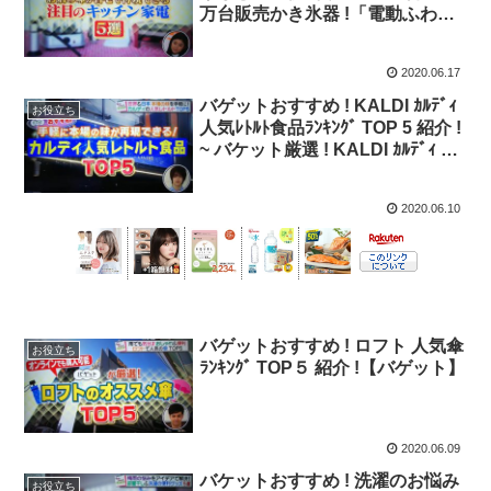
万台販売かき氷器 !「電動ふわふ
わとろ雪かき氷器」【バゲット】
2020.06.17
バゲットおすすめ ! KALDI ｶﾙﾃﾞｨ
お役立ち
人気ﾚﾄﾙﾄ食品ﾗﾝｷﾝｸﾞ TOP 5 紹介 !
~ バケット厳選 ! KALDI ｶﾙﾃﾞｨ ﾚﾄ
ﾙﾄ食品 TOP5 ! ~【バゲット】
2020.06.10
バゲットおすすめ ! ロフト 人気傘
お役立ち
ﾗﾝｷﾝｸﾞ TOP５ 紹介 !【バゲット】
2020.06.09
バケットおすすめ ! 洗濯のお悩み
お役立ち