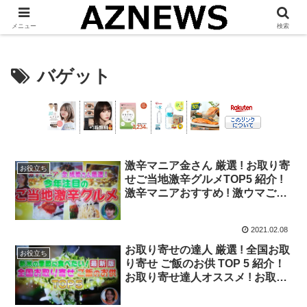
「 見たい・役立つ・面白い 」をお伝えします。
メニュー
検索
バゲット
激辛マニア金さん 厳選 ! お取り寄
お役立ち
せご当地激辛グルメTOP5 紹介 !
激辛マニアおすすめ ! 激ウマご当
地激辛グルメTOP5 !【バゲット】
2021.02.08
お取り寄せの達人 厳選 ! 全国お取
お役立ち
り寄せ ご飯のお供 TOP 5 紹介！
お取り寄せ達人オススメ ! お取り
寄せご飯のお供 TOP5 !【ﾊﾞｹﾞｯ
ﾄ】