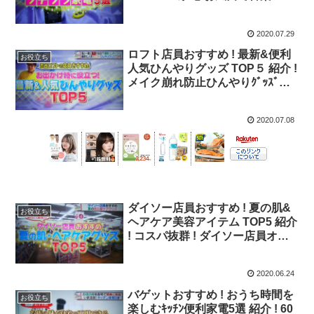
話「Bluetoothｽﾋﾟｰｶｰ2」【ﾊﾞｹﾞｯ
ﾄ】
2020.07.29
ロフト店員おすすめ ! 最新&便利
お役立ち
人気ひんやりグッズ TOP５ 紹介 !
メイク崩れ防止ひんやりｸﾞｯｽﾞ
「メイクキープスプレー」【ﾊﾞｹﾞ
ｯﾄ】
2020.07.08
ダイソー店員おすすめ ! 夏の肌&
お役立ち
ヘアケア美容アイテム TOP5 紹介
! コスパ抜群 ! ダイソー店員オス
スメ ! 美容アイテム TOP5【ﾊﾞｹﾞｯ
ﾄ】
2020.06.24
バゲットおすすめ ! おうち時間を
お役立ち
楽しむｷｯﾁﾝ便利家電5選 紹介 ! 60