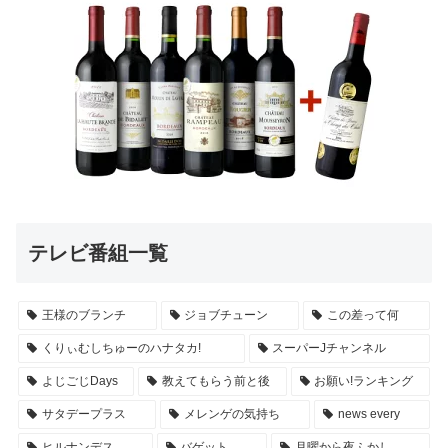
テレビ番組一覧
王様のブランチ
ジョブチューン
この差って何
くりぃむしちゅーのハナタカ!
スーパーJチャンネル
よじごじDays
教えてもらう前と後
お願い!ランキング
サタデープラス
メレンゲの気持ち
news every
ヒルナンデス
バゲット
月曜から夜ふかし