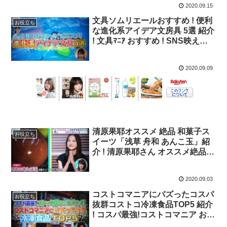
2020.09.15
文具ソムリエールおすすめ ! 便利
お役立ち
な進化系アイデア文房具 5選 紹介
! 文具ﾏﾆｱ おすすめ ! SNS映え文
具「ツールペンケース」【ﾊﾞｹﾞｯ
ﾄ】
2020.09.09
清原果耶オススメ 絶品 和菓子ス
お役立ち
イーツ「浅草 舟和 あんこ玉」紹
介 ! 清原果耶さん オススメ絶品ス
イーツ「舟和 あんこ玉」【バゲ
ット】
2020.09.03
コストコマニアにバズったコスパ
お役立ち
抜群コストコ冷凍食品TOP5 紹介
! コスパ最強!コストコマニア おす
すめ 冷凍食品TOP5 !【バゲッ