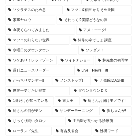
ソクラテスのため息
マツコ&有吉 かりそめ天国
家事ヤロウ
それって!?実際どうなの課
今夜くらべてみました
アメトーーク!
マツコの知らない世界
林修の今でしょ!講座
水曜日のダウンタウン
ソレダメ！
ワケあり！レッドゾーン
ワイドナショー
林先生の初耳学
週刊ニュースリーダー
Live News it!
がっちりマンデー!!
ノンストップ!
ザ!鉄腕!DASH!!
世界一受けたい授業
ダウンタウンＤＸ
1番だけが知っている
東大王
所さんお届けモノです!
所さんの目がテン！
サンデーモーニング
浜ちゃんが!
じっくり聞いタロウ
主治医が見つかる診療所
ローランド先生
有吉反省会
沸騰ワード