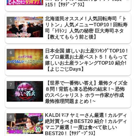
ﾄ15 !【ｻﾀﾃﾞｰﾌﾟﾗｽ】
北海道民オススメ ! 人気回転寿司「ト
リトン」人気メニューTOP10 ! 回転寿
司「ﾄﾘﾄﾝ」人気の秘密 巨大寿司ネタ
【教えてもらう前と後】
日本全国 嬉しいお土産ﾗﾝｷﾝｸﾞTOP10 !
& プロ厳選お土産ベスト５！もらって
嬉しいお土産ランキングTOP10 紹介!
【よじごじDays】
【世界で一番怖い答え】最怖クイズ全
８問 ! 背筋も凍る恐怖の結末 ! ~ 恐怖
のスペシャリスト ホラー作家が作成
最怖推理問題まとめ ! ~
KALDI ﾏﾆｱ ヤミーさん厳選 ! カルディ
絶対買うべきBEST20 紹介 ! カルディ
マニア厳選 ! 一度は食べて欲しい
BEST20 !【ｻﾀﾃﾞｰﾌﾟﾗｽ】