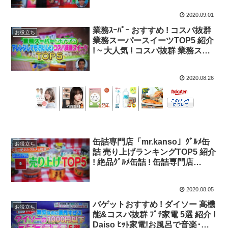
ト】
2020.09.01
業務ｽｰﾊﾟｰ おすすめ ! コスパ抜群
お役立ち
業務スーパースイーツTOP5 紹介
! ~ 大人気 ! コスパ抜群 業務スー
パースイーツ TOP5 ! ~【バゲッ
ト】
2020.08.26
缶詰専門店「mr.kanso」ｸﾞﾙﾒ缶
お役立ち
詰 売り上げランキングTOP5 紹介
! 絶品ｸﾞﾙﾒ缶詰 ! 缶詰専門店
mr.kanso 売り上げ TOP5 !【バゲ
ット】
2020.08.05
バゲットおすすめ ! ダイソー 高機
お役立ち
能&コスパ抜群 ﾌﾟﾁ家電 5選 紹介 !
Daiso ﾋｯﾄ家電!お風呂で音楽･電