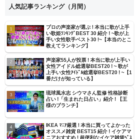
人気記事ランキング（月間）
プロの声楽家が選ぶ ! 本当に歌が上手
い歌姫ﾗﾝｷﾝｸﾞBEST 30 紹介 ! ~歌が上
手い女性歌手ベスト30 !~【本当のとこ
教えてランキング】
声楽家55人が投票 ! 本当に歌が上手い
女性アイドル総選挙BEST20 ! ~ 歌が
上手い女性ｱｲﾄﾞﾙ総選挙BEST20 ! ~【1
番だけが知っている】
琉球風水志 シウマさん監修 性格診断
占い !「生まれた日占い」紹介 ! 【王
様のブランチ】
IKEA ﾏﾆｱ厳選 ! 本当に買ってよかった
オススメ雑貨 BEST15 紹介 ! イケアマ
ニアおすすめ ! 超便利なイケア雑貨ﾍﾞｽ