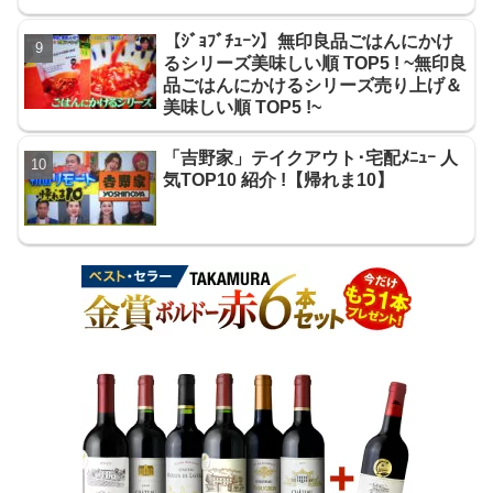
【ｼﾞｮﾌﾞﾁｭｰﾝ】無印良品ごはんにかけ
るシリーズ美味しい順 TOP5 ! ~無印良
品ごはんにかけるシリーズ売り上げ＆
美味しい順 TOP5 !~
「吉野家」テイクアウト･宅配ﾒﾆｭｰ 人
気TOP10 紹介 !【帰れま10】