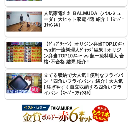
人気家電ﾒｰｶｰ BALMUDA（バルミュ
ーダ）大ヒット家電 4選 紹介 !【ｽｰﾊﾟｰ
Jﾁｬﾝﾈﾙ】
【ｼﾞｮﾌﾞﾁｭｰﾝ】オリジン弁当TOP10ﾒﾆｭ
ｰvs超一流料理人ｼﾞｬｯｼﾞ結果 ! オリジ
ン弁当TOP10ﾒﾆｭｰ vs 超一流料理人 合
格･不合格 結果 紹介 !
立てる収納で大人気 ! 便利なフライパ
ン「四角いフライパン」紹介 ! 大人気
! 注ぎやすく自立収納する四角いフラ
イパン【ｽｰﾊﾟｰJﾁｬﾝﾈﾙ】