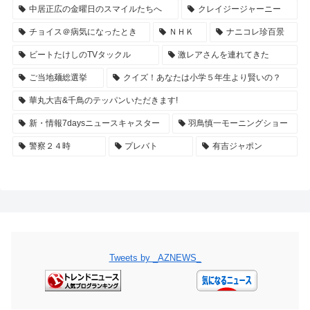
中居正広の金曜日のスマイルたちへ
クレイジージャーニー
チョイス＠病気になったとき
ＮＨＫ
ナニコレ珍百景
ビートたけしのTVタックル
激レアさんを連れてきた
ご当地麺総選挙
クイズ！あなたは小学５年生より賢いの？
華丸大吉&千鳥のテッパンいただきます!
新・情報7daysニュースキャスター
羽鳥慎一モーニングショー
警察２４時
プレバト
有吉ジャポン
Tweets by _AZNEWS_