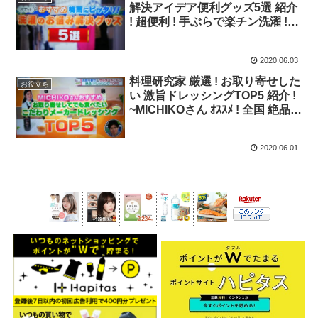
解決アイデア便利グッズ5選 紹介
! 超便利 ! 手ぶらで楽チン洗濯 !
「ｶﾝｶﾞﾙｰﾗﾝﾄﾞﾘｰｴﾌﾟﾛﾝ」【バゲッ
ト】
2020.06.03
料理研究家 厳選 ! お取り寄せした
お役立ち
い 激旨ドレッシングTOP5 紹介 !
~MICHIKOさん ｵｽｽﾒ ! 全国 絶品ﾄﾞ
ﾚｯｼﾝｸﾞ TOP5 ! ~【バゲット】
2020.06.01