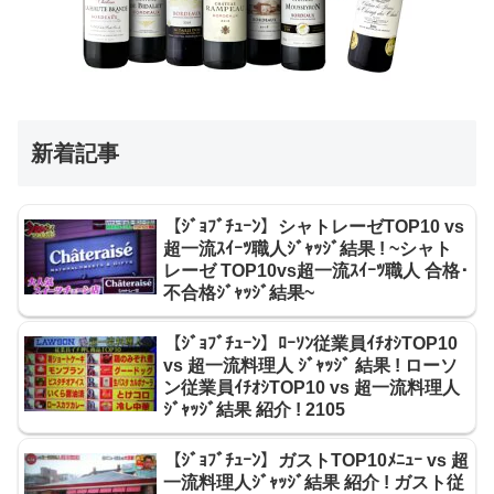
新着記事
【ｼﾞｮﾌﾞﾁｭｰﾝ】シャトレーゼTOP10 vs
超一流ｽｲｰﾂ職人ｼﾞｬｯｼﾞ結果 ! ~シャト
レーゼ TOP10vs超一流ｽｲｰﾂ職人 合格･
不合格ｼﾞｬｯｼﾞ結果~
【ｼﾞｮﾌﾞﾁｭｰﾝ】ﾛｰｿﾝ従業員ｲﾁｵｼTOP10
vs 超一流料理人 ｼﾞｬｯｼﾞ 結果 ! ローソ
ン従業員ｲﾁｵｼTOP10 vs 超一流料理人
ｼﾞｬｯｼﾞ結果 紹介 ! 2105
【ｼﾞｮﾌﾞﾁｭｰﾝ】ガストTOP10ﾒﾆｭｰ vs 超
一流料理人ｼﾞｬｯｼﾞ結果 紹介 ! ガスト従