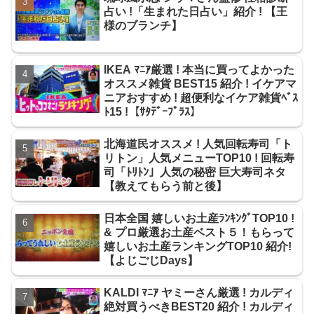
占い !「生まれた日占い」紹介 ! 【王
様のブランチ】
IKEA ﾏﾆｱ厳選 ! 本当に買ってよかった
オススメ雑貨 BEST15 紹介 ! イケアマ
ニアおすすめ ! 超便利なイケア雑貨ﾍﾞｽ
ﾄ15 !【ｻﾀﾃﾞｰﾌﾟﾗｽ】
北海道民オススメ ! 人気回転寿司「ト
リトン」人気メニューTOP10 ! 回転寿
司「ﾄﾘﾄﾝ」人気の秘密 巨大寿司ネタ
【教えてもらう前と後】
日本全国 嬉しいお土産ﾗﾝｷﾝｸﾞTOP10 !
& プロ厳選お土産ベスト５！もらって
嬉しいお土産ランキングTOP10 紹介!
【よじごじDays】
KALDI ﾏﾆｱ ヤミーさん厳選 ! カルディ
絶対買うべきBEST20 紹介 ! カルディ