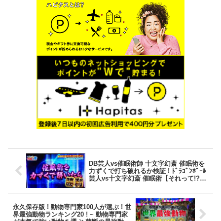
DB芸人vs催眠術師 十文字幻斎 催眠術を
力ずくで打ち破れるか検証 ! ﾄﾞﾗｺﾞﾝﾎﾞｰﾙ
芸人vs十文字幻斎 催眠術【それって!?実
際どうなの課】
永久保存版 ! 動物専門家100人が選ぶ ! 世
界最強動物ランキング20 ! ~ 動物専門家