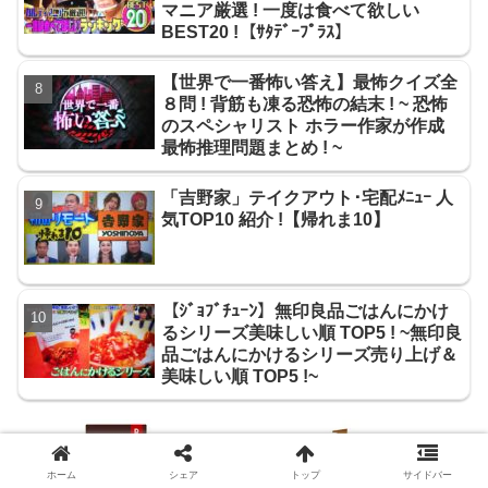
マニア厳選 ! 一度は食べて欲しい
BEST20 !【ｻﾀﾃﾞｰﾌﾟﾗｽ】
【世界で一番怖い答え】最怖クイズ全
８問 ! 背筋も凍る恐怖の結末 ! ~ 恐怖
のスペシャリスト ホラー作家が作成
最怖推理問題まとめ ! ~
「吉野家」テイクアウト･宅配ﾒﾆｭｰ 人
気TOP10 紹介 !【帰れま10】
【ｼﾞｮﾌﾞﾁｭｰﾝ】無印良品ごはんにかけ
るシリーズ美味しい順 TOP5 ! ~無印良
品ごはんにかけるシリーズ売り上げ＆
美味しい順 TOP5 !~
ホーム
シェア
トップ
サイドバー