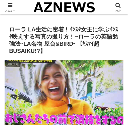
「 見たい・役立つ・面白い 」をお伝えします。
メニュー
検索
ローラ LA生活に密着 ! ｲﾝｽﾀ女王に学ぶｲﾝｽ
ﾀ映えする写真の撮り方 ! ~ローラの英語勉
強法･LA名物 屋台&BIRD~【ｷｽﾏｲ超
BUSAIKU!?】
お役立ち