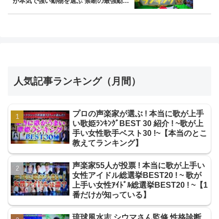
が本気で強い動物を選ぶ 禁断の最強動物
ﾗﾝｷﾝｸﾞ20 ! ~
人気記事ランキング（月間）
プロの声楽家が選ぶ ! 本当に歌が上手
い歌姫ﾗﾝｷﾝｸﾞBEST 30 紹介 ! ~歌が上
手い女性歌手ベスト30 !~【本当のとこ
教えてランキング】
声楽家55人が投票 ! 本当に歌が上手い
女性アイドル総選挙BEST20 ! ~ 歌が
上手い女性ｱｲﾄﾞﾙ総選挙BEST20 ! ~【1
番だけが知っている】
琉球風水志 シウマさん監修 性格診断