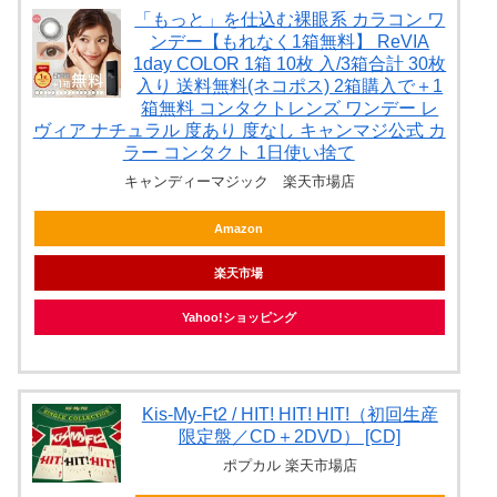
「もっと」を仕込む裸眼系 カラコン ワ
ンデー【もれなく1箱無料】 ReVIA
1day COLOR 1箱 10枚 入/3箱合計 30枚
入り 送料無料(ネコポス) 2箱購入で＋1
箱無料 コンタクトレンズ ワンデー レ
ヴィア ナチュラル 度あり 度なし キャンマジ公式 カ
ラー コンタクト 1日使い捨て
キャンディーマジック 楽天市場店
Amazon
楽天市場
Yahoo!ショッピング
Kis-My-Ft2 / HIT! HIT! HIT!（初回生産
限定盤／CD＋2DVD） [CD]
ポプカル 楽天市場店