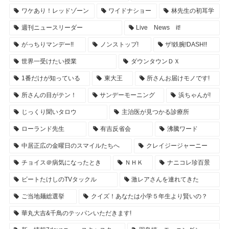
ワケあり！レッドゾーン
ワイドナショー
林先生の初耳学
週刊ニュースリーダー
Live News it!
がっちりマンデー!!
ノンストップ!
ザ!鉄腕!DASH!!
世界一受けたい授業
ダウンタウンＤＸ
1番だけが知っている
東大王
所さんお届けモノです!
所さんの目がテン！
サンデーモーニング
浜ちゃんが!
じっくり聞いタロウ
主治医が見つかる診療所
ローランド先生
有吉反省会
沸騰ワード
中居正広の金曜日のスマイルたちへ
クレイジージャーニー
チョイス＠病気になったとき
ＮＨＫ
ナニコレ珍百景
ビートたけしのTVタックル
激レアさんを連れてきた
ご当地麺総選挙
クイズ！あなたは小学５年生より賢いの？
華丸大吉&千鳥のテッパンいただきます!