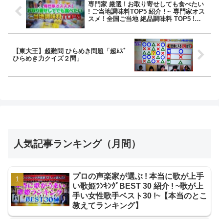
専門家 厳選 ! お取り寄せしても食べたい
! ご当地調味料TOP5 紹介 ! ~ 専門家オス
スメ ! 全国ご当地 絶品調味料 TOP5 !
~【バゲット】
【東大王】超難問 ひらめき問題「超ﾑｽﾞ
ひらめき力クイズ２問」
人気記事ランキング（月間）
プロの声楽家が選ぶ ! 本当に歌が上手
い歌姫ﾗﾝｷﾝｸﾞBEST 30 紹介 ! ~歌が上
手い女性歌手ベスト30 !~【本当のとこ
教えてランキング】