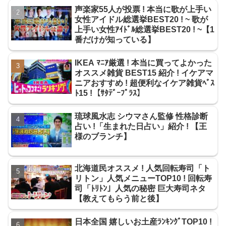
声楽家55人が投票 ! 本当に歌が上手い
女性アイドル総選挙BEST20 ! ~ 歌が
上手い女性ｱｲﾄﾞﾙ総選挙BEST20 ! ~【1
番だけが知っている】
IKEA ﾏﾆｱ厳選 ! 本当に買ってよかった
オススメ雑貨 BEST15 紹介 ! イケアマ
ニアおすすめ ! 超便利なイケア雑貨ﾍﾞｽ
ﾄ15 !【ｻﾀﾃﾞｰﾌﾟﾗｽ】
琉球風水志 シウマさん監修 性格診断
占い !「生まれた日占い」紹介 ! 【王
様のブランチ】
北海道民オススメ ! 人気回転寿司「ト
リトン」人気メニューTOP10 ! 回転寿
司「ﾄﾘﾄﾝ」人気の秘密 巨大寿司ネタ
【教えてもらう前と後】
日本全国 嬉しいお土産ﾗﾝｷﾝｸﾞTOP10 !