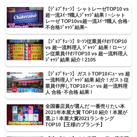
【ｼﾞｮﾌﾞﾁｭｰﾝ】シャトレーゼTOP10 vs
超一流ｽｲｰﾂ職人ｼﾞｬｯｼﾞ結果 ! ~シャト
レーゼ TOP10vs超一流ｽｲｰﾂ職人 合格･
不合格ｼﾞｬｯｼﾞ結果~
【ｼﾞｮﾌﾞﾁｭｰﾝ】ﾛｰｿﾝ従業員ｲﾁｵｼTOP10
vs 超一流料理人 ｼﾞｬｯｼﾞ 結果 ! ローソ
ン従業員ｲﾁｵｼTOP10 vs 超一流料理人
ｼﾞｬｯｼﾞ結果 紹介 ! 2105
【ｼﾞｮﾌﾞﾁｭｰﾝ】ガストTOP10ﾒﾆｭｰ vs 超
一流料理人ｼﾞｬｯｼﾞ結果 紹介 ! ガスト従
業員ｲﾁ押しTOP10ﾒﾆｭｰ vs 超一流料理
人 合格･不合格 結果 !
全国書店員が選んだ 一番売りたい本
2021年本屋大賞 TOP10 紹介 ! 本屋が
選ぶ ! 本屋大賞2021ランキング
TOP10【王様のブランチ】