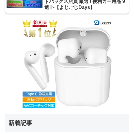
トバックス店員 厳選 ! 便利カー用品 9
選 !~【よじごじDays】
新着記事