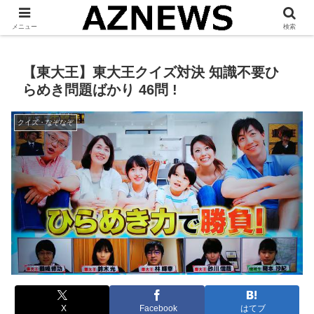
「 見たい・役立つ・面白い 」をお伝えします。
メニュー
検索
【東大王】東大王クイズ対決 知識不要ひ
らめき問題ばかり 46問 !
クイズ・なぞなぞ
X
Facebook
はてブ