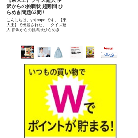
【東大王】クイズ超人 伊
沢からの挑戦状 超難問 ひ
らめき問題63問 !
こんにちは、yojipapa です。【東
大王】で出題された、「クイズ超
人 伊沢からの挑戦状ひらめき問
題６３問」を紹介します。１ペー
ジ目から順にお楽しみください。
(^ - ^出演者【司会】ヒロミ、山
里亮太(南海キャンディーズ)【解
説】伊沢拓司...