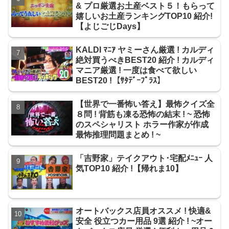
& プロ厳選お土産ベスト５！もらって
嬉しいお土産ランキングTOP10 紹介!
【よじごじDays】
KALDI ﾏﾆｱ ヤミーさん厳選 ! カルディ
絶対買うべきBEST20 紹介 ! カルディ
マニア厳選 ! 一度は食べて欲しい
BEST20 !【ｻﾀﾃﾞｰﾌﾟﾗｽ】
【世界で一番怖い答え】最怖クイズ全
８問 ! 背筋も凍る恐怖の結末 ! ~ 恐怖
のスペシャリスト ホラー作家が作成
最怖推理問題まとめ ! ~
「吉野家」テイクアウト･宅配ﾒﾆｭｰ 人
気TOP10 紹介 !【帰れま10】
オートバックス店員オススメ ! 快適&
安全 役立つカー用品 9選 紹介 ! ~オー