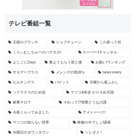
テレビ番組一覧
王様のブランチ
ジョブチューン
この差って何
くりぃむしちゅーのハナタカ!
スーパーJチャンネル
よじごじDays
教えてもらう前と後
お願い!ランキング
サタデープラス
メレンゲの気持ち
news every
ヒルナンデス
バゲット
月曜から夜ふかし
ソクラテスのため息
マツコ&有吉 かりそめ天国
家事ヤロウ
それって!?実際どうなの課
今夜くらべてみました
アメトーーク!
マツコの知らない世界
林修の今でしょ!講座
水曜日のダウンタウン
ソレダメ！