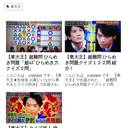
東大王
クイズ・なぞなぞ
クイズ・なぞなぞ
【東大王】超難問 ひらめ
【東大王】超難問 ひらめ
き問題「超ﾑｽﾞひらめき力
き問題クイズ１２２問 紹
クイズ２問」
介 !
こんにちは、yojipapa です。【東
こんにちは、yojipapa です。【東
大王★生放送 お家にいながら東
大王】で出題された、「超難問
大王とクイズ対決】で出題され
ひらめき問題クイズ１２２問」を
た、「超難問ひらめき力クイズ２
紹介します。１ページ目から順に
問」を紹介します。さすがの東大
お楽しみください。(^ - ^【東大
クイズ・なぞなぞ
王も４０秒の回答時間では大苦戦
王】超難問 ひらめき問題クイズ !
の超難問です。番組名東大王★生
【第１問】カードが表す電化製品
放送2時間!あなたは東...
をお答え下...