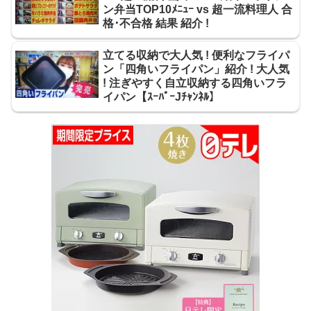
ン弁当TOP10ﾒﾆｭｰ vs 超一流料理人 合
格･不合格 結果 紹介 !
立てる収納で大人気 ! 便利なフライパ
ン「四角いフライパン」紹介 ! 大人気
! 注ぎやすく自立収納する四角いフラ
イパン【ｽｰﾊﾟｰJﾁｬﾝﾈﾙ】