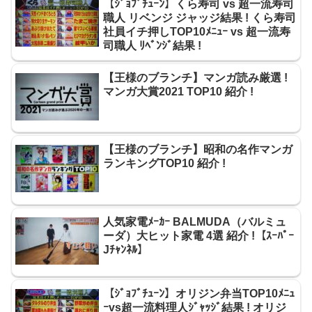
【ｼﾞｮﾌﾞﾁｭｰﾝ】くら寿司 vs 超一流寿司
職人 リベンジ ジャッジ結果 ! くら寿司
社員イチ押しTOP10ﾒﾆｭｰ vs 超一流寿
司職人 ﾘﾍﾞﾝｼﾞ結果 !
【王様のブランチ】マンガ読み厳選 !
マンガ大賞2021 TOP10 紹介 !
【王様のブランチ】昭和の名作マンガ
ランキングTOP10 紹介 !
人気家電ﾒｰｶｰ BALMUDA（バルミュ
ーダ）大ヒット家電 4選 紹介 !【ｽｰﾊﾟｰ
Jﾁｬﾝﾈﾙ】
【ｼﾞｮﾌﾞﾁｭｰﾝ】オリジン弁当TOP10ﾒﾆｭ
ｰvs超一流料理人ｼﾞｬｯｼﾞ結果 ! オリジ