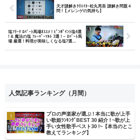
天才謎解きｸﾘｴｲﾀｰ松丸亮吾 謎解き問題４
問 !【メレンゲの気持ち】
塩ﾌﾘｰｸ ﾛﾊﾞｰﾄ馬場ｵｽｽﾒ ! ﾋﾟﾝﾎﾟｲﾝﾄ塩4選
! & 魔法の塩 ﾌﾚｰﾊﾞｰｿﾙﾄ 3選 ! ~ ﾛﾊﾞｰﾄ馬
場 厳選 ! 料理が美味しくなる塩7選
~【林先生の初耳学】
人気記事ランキング（月間）
プロの声楽家が選ぶ ! 本当に歌が上手
い歌姫ﾗﾝｷﾝｸﾞBEST 30 紹介 ! ~歌が上
手い女性歌手ベスト30 !~【本当のとこ
教えてランキング】