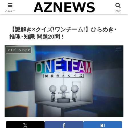
「 見たい・役立つ・面白い 」をお伝えします。
メニュー
検索
【謎解き×クイズ!ワンチーム!】ひらめき･
推理･知識 問題20問 !
クイズ・なぞなぞ