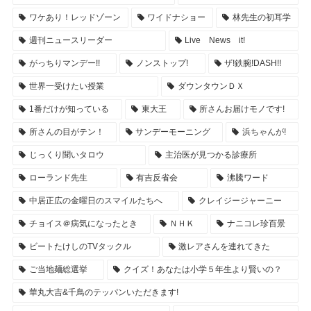
ワケあり！レッドゾーン
ワイドナショー
林先生の初耳学
週刊ニュースリーダー
Live News it!
がっちりマンデー!!
ノンストップ!
ザ!鉄腕!DASH!!
世界一受けたい授業
ダウンタウンＤＸ
1番だけが知っている
東大王
所さんお届けモノです!
所さんの目がテン！
サンデーモーニング
浜ちゃんが!
じっくり聞いタロウ
主治医が見つかる診療所
ローランド先生
有吉反省会
沸騰ワード
中居正広の金曜日のスマイルたちへ
クレイジージャーニー
チョイス＠病気になったとき
ＮＨＫ
ナニコレ珍百景
ビートたけしのTVタックル
激レアさんを連れてきた
ご当地麺総選挙
クイズ！あなたは小学５年生より賢いの？
華丸大吉&千鳥のテッパンいただきます!