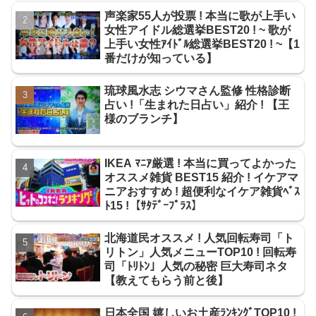
声楽家55人が投票 ! 本当に歌が上手い
女性アイドル総選挙BEST20 ! ~ 歌が
上手い女性ｱｲﾄﾞﾙ総選挙BEST20 ! ~【1
番だけが知っている】
琉球風水志 シウマさん監修 性格診断
占い !「生まれた日占い」紹介 ! 【王
様のブランチ】
IKEA ﾏﾆｱ厳選 ! 本当に買ってよかった
オススメ雑貨 BEST15 紹介 ! イケアマ
ニアおすすめ ! 超便利なイケア雑貨ﾍﾞｽ
ﾄ15 !【ｻﾀﾃﾞｰﾌﾟﾗｽ】
北海道民オススメ ! 人気回転寿司「ト
リトン」人気メニューTOP10 ! 回転寿
司「ﾄﾘﾄﾝ」人気の秘密 巨大寿司ネタ
【教えてもらう前と後】
日本全国 嬉しいお土産ﾗﾝｷﾝｸﾞTOP10 !