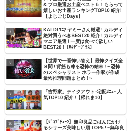
& プロ厳選お土産ベスト５！もらって
嬉しいお土産ランキングTOP10 紹介!
【よじごじDays】
KALDI ﾏﾆｱ ヤミーさん厳選 ! カルディ
絶対買うべきBEST20 紹介 ! カルディ
マニア厳選 ! 一度は食べて欲しい
BEST20 !【ｻﾀﾃﾞｰﾌﾟﾗｽ】
【世界で一番怖い答え】最怖クイズ全
８問 ! 背筋も凍る恐怖の結末 ! ~ 恐怖
のスペシャリスト ホラー作家が作成
最怖推理問題まとめ ! ~
「吉野家」テイクアウト･宅配ﾒﾆｭｰ 人
気TOP10 紹介 !【帰れま10】
【ｼﾞｮﾌﾞﾁｭｰﾝ】無印良品ごはんにかけ
るシリーズ美味しい順 TOP5 ! ~無印良