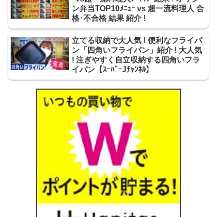
ン弁当TOP10ﾒﾆｭｰ vs 超一流料理人 合
格･不合格 結果 紹介 !
立てる収納で大人気 ! 便利なフライパ
ン「四角いフライパン」紹介 ! 大人気
! 注ぎやすく自立収納する四角いフラ
イパン【ｽｰﾊﾟｰJﾁｬﾝﾈﾙ】