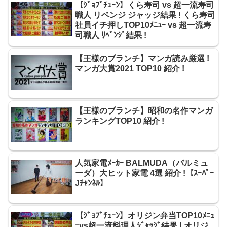
【ｼﾞｮﾌﾞﾁｭｰﾝ】くら寿司 vs 超一流寿司
職人 リベンジ ジャッジ結果 ! くら寿司
社員イチ押しTOP10ﾒﾆｭｰ vs 超一流寿
司職人 ﾘﾍﾞﾝｼﾞ結果 !
【王様のブランチ】マンガ読み厳選 !
マンガ大賞2021 TOP10 紹介 !
【王様のブランチ】昭和の名作マンガ
ランキングTOP10 紹介 !
人気家電ﾒｰｶｰ BALMUDA（バルミュ
ーダ）大ヒット家電 4選 紹介 !【ｽｰﾊﾟｰ
Jﾁｬﾝﾈﾙ】
【ｼﾞｮﾌﾞﾁｭｰﾝ】オリジン弁当TOP10ﾒﾆｭ
ｰvs超一流料理人ｼﾞｬｯｼﾞ結果 ! オリジ