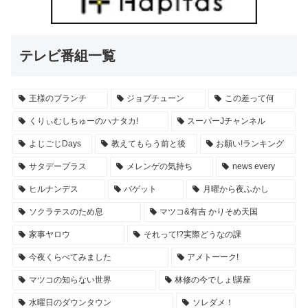
テレビ番組一覧
王様のブランチ
ジョブチューン
この差って何
くりぃむしちゅーのハナタカ!
スーパーJチャンネル
よじごじDays
教えてもらう前と後
お願い!ランキング
サタデープラス
メレンゲの気持ち
news every
ヒルナンデス
バゲット
月曜から夜ふかし
ソクラテスのため息
マツコ&有吉 かりそめ天国
家事ヤロウ
それって!?実際どうなの課
今夜くらべてみました
アメトーーク!
マツコの知らない世界
林修の今でしょ!講座
水曜日のダウンタウン
ソレダメ！