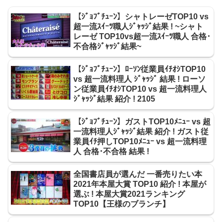
【ｼﾞｮﾌﾞﾁｭｰﾝ】シャトレーゼTOP10 vs
超一流ｽｲｰﾂ職人ｼﾞｬｯｼﾞ結果 ! ~シャト
レーゼ TOP10vs超一流ｽｲｰﾂ職人 合格･
不合格ｼﾞｬｯｼﾞ結果~
【ｼﾞｮﾌﾞﾁｭｰﾝ】ﾛｰｿﾝ従業員ｲﾁｵｼTOP10
vs 超一流料理人 ｼﾞｬｯｼﾞ 結果 ! ローソ
ン従業員ｲﾁｵｼTOP10 vs 超一流料理人
ｼﾞｬｯｼﾞ結果 紹介 ! 2105
【ｼﾞｮﾌﾞﾁｭｰﾝ】ガストTOP10ﾒﾆｭｰ vs 超
一流料理人ｼﾞｬｯｼﾞ結果 紹介 ! ガスト従
業員ｲﾁ押しTOP10ﾒﾆｭｰ vs 超一流料理
人 合格･不合格 結果 !
全国書店員が選んだ 一番売りたい本
2021年本屋大賞 TOP10 紹介 ! 本屋が
選ぶ ! 本屋大賞2021ランキング
TOP10【王様のブランチ】