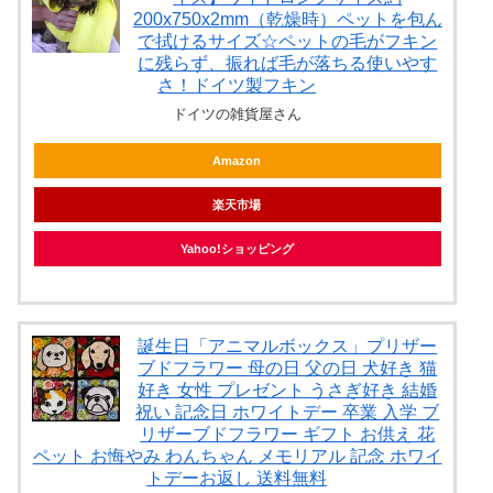
200x750x2mm（乾燥時）ペットを包ん
で拭けるサイズ☆ペットの毛がフキン
に残らず、振れば毛が落ちる使いやす
さ！ドイツ製フキン
ドイツの雑貨屋さん
Amazon
楽天市場
Yahoo!ショッピング
誕生日「アニマルボックス」プリザー
ブドフラワー 母の日 父の日 犬好き 猫
好き 女性 プレゼント うさぎ好き 結婚
祝い 記念日 ホワイトデー 卒業 入学 ブ
リザーブドフラワー ギフト お供え 花
ペット お悔やみ わんちゃん メモリアル 記念 ホワイ
トデーお返し 送料無料