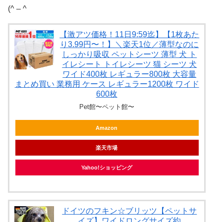
(^ – ^
【激アツ価格！11日9:59迄】【1枚あた
り3.99円〜！】＼楽天1位／薄型なのに
しっかり吸収 ペットシーツ 薄型 犬 ト
イレシート トイレシーツ 猫 シーツ 犬
ワイド400枚 レギュラー800枚 大容量
まとめ買い 業務用 ケース レギュラー1200枚 ワイド
600枚
Pet館〜ペット館〜
Amazon
楽天市場
Yahoo!ショッピング
ドイツのフキン☆ブリッツ【ペットサ
イズ】ワイドロングサイズ約