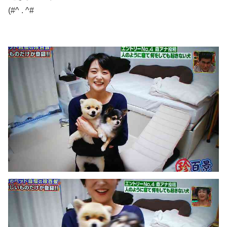
(#^ . ^#