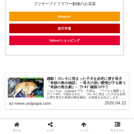
プリザーブドフラワー動物のお花屋
Amazon
楽天市場
Yahoo!ショッピング
感動！ガレキに埋まった子犬を必死に捜す母犬
「奇跡の救出物語」 ~ 母犬の深い愛情が子を救う
「奇跡の救出劇」~【ﾜｰﾙﾄﾞ極限ﾐｽﾃﾘｰ】
こんにちは、yojipapa です。今回は、『ワールド極限ミス
テリーSP』で紹介された、「ガレキに埋まった子犬を必死
に捜す母犬の奇跡の救出物語」の内容をお伝えします。番
組名ワールド極限ミステリー特別版★King & Prince平野紫
2020.04.22
az-news.yojipapa.com
耀も胸...
ホーム
シェア
トップ
サイドバー