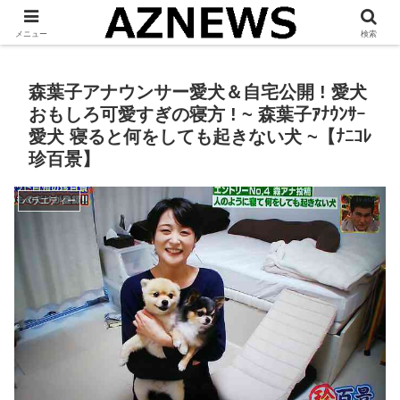
「 見たい・役立つ・面白い 」をお伝えします。
メニュー
検索
森葉子アナウンサー愛犬＆自宅公開 ! 愛犬
おもしろ可愛すぎの寝方 ! ~ 森葉子ｱﾅｳﾝｻｰ
愛犬 寝ると何をしても起きない犬 ~【ﾅﾆｺﾚ
珍百景】
バラエティー