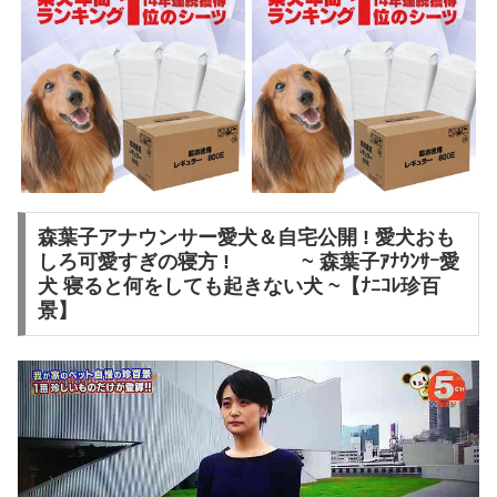
森葉子アナウンサー愛犬＆自宅公開 ! 愛犬おも
しろ可愛すぎの寝方 ! ~ 森葉子ｱﾅｳﾝｻｰ愛
犬 寝ると何をしても起きない犬 ~【ﾅﾆｺﾚ珍百
景】