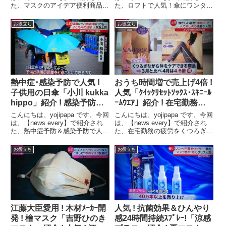
た、マスクのアイデア便利商品！
た、ロフトで人気！傘にワンタッ
every】
every】
アイロンなしで貼れるシール
チで取り付けられる小さな扇風機
「irodo（イロド）」の内容をお
「コンパクトファンミニクリッ
お役立ち
お役立ち
伝えします。番組名news every.
プ」の内容をお伝えします。番組
藤井貴彦、陣内貴美子がきょう一
名news every.藤井貴彦、陣内貴
日...
美子...
熱中症･感染予防で人気 !
おうち時間増で売上げ4倍 !
子供用の日傘「小川 kukka
人気「ｸｲｯｸﾘｾｯﾄｿｯｸｽ･ｽｷﾆｰﾙ
hippo」紹介 ! 感染予防で
ｰﾑｳｴｱ」紹介 ! 在宅勤務ケ
大人気 ! 子ども用日傘
アグッズ「ｸｲｯｸﾘｾｯﾄｿｯｸｽ･ｽ
こんにちは、yojipapa です。今回
こんにちは、yojipapa です。今回
「kukka hippo」【news
ｷﾆｰﾙｰﾑｳｴｱ」【news
は、【news every】で紹介され
は、【news every】で紹介され
た、熱中症予防＆感染予防で人気
た、在宅勤務の疲労をくつろぎな
every】
every】
急上昇！子供用の日傘「小川
がらケア 売り上げ4倍！人気
kukka hippo」の内容をお伝えし
「SLIMWALK クイックリセット
お役立ち
お役立ち
ます。番組名news every.藤井貴
ソックス・ スキニールームウエ
彦、陣内貴美子がきょう一...
ア」の内容をお伝えします。番組
名new...
江藤大臣愛用 ! 木材ﾒｰｶｰ開
人気 ! 抗菌効果＆ひんやり
発 ! 檜マスク「吉野ひのき
感24時間持続ｽﾌﾟﾚｰ!「涼感