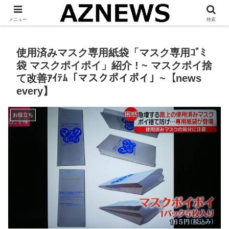
「 見たい・役立つ・面白い 」をお伝えします。
メニュー
検索
使用済みマスク専用紙袋「マスク専用ｺﾞﾐ
袋 マスクポイポイ」紹介 ! ~ マスクポイ捨
て改善ｱｲﾃﾑ「マスクポイポイ」~【news
every】
お役立ち