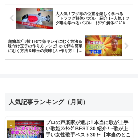
大人気 ! フグ毒の位置を楽しく学べる
「トラフグ解体パズル」紹介 ! ~人気 ! フ
グ毒を学べるパズル「ﾄﾗﾌｸﾞ解体ﾊﾟｽﾞﾙ」
~【ｽｰﾊﾟｰJﾁｬﾝﾈﾙ】
超簡単ﾌﾟﾛ技 ! ゆで卵キレイにむく方法＆
味付け玉子の作り方レシピ! ゆで卵を簡単
にむく方法＆味玉の美味しい作り方 !【こ
の差って何】
人気記事ランキング（月間）
プロの声楽家が選ぶ ! 本当に歌が上手
い歌姫ﾗﾝｷﾝｸﾞBEST 30 紹介 ! ~歌が上
手い女性歌手ベスト30 !~【本当のとこ