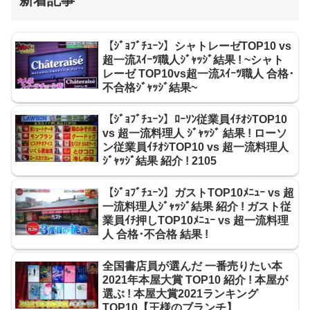
【ｼﾞｮﾌﾞﾁｭｰﾝ】シャトレーゼTOP10 vs
超一流ｽｲｰﾂ職人ｼﾞｬｯｼﾞ結果 ! ~シャト
レーゼ TOP10vs超一流ｽｲｰﾂ職人 合格･
不合格ｼﾞｬｯｼﾞ結果~
【ｼﾞｮﾌﾞﾁｭｰﾝ】ﾛｰｿﾝ従業員ｲﾁｵｼTOP10
vs 超一流料理人 ｼﾞｬｯｼﾞ 結果 ! ローソ
ン従業員ｲﾁｵｼTOP10 vs 超一流料理人
ｼﾞｬｯｼﾞ結果 紹介 ! 2105
【ｼﾞｮﾌﾞﾁｭｰﾝ】ガストTOP10ﾒﾆｭｰ vs 超
一流料理人ｼﾞｬｯｼﾞ結果 紹介 ! ガスト従
業員ｲﾁ押しTOP10ﾒﾆｭｰ vs 超一流料理
人 合格･不合格 結果 !
全国書店員が選んだ 一番売りたい本
2021年本屋大賞 TOP10 紹介 ! 本屋が
選ぶ ! 本屋大賞2021ランキング
TOP10【王様のブランチ】