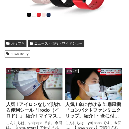
お役立ち
ニュース・情報・ワイドショー
news every
お役立ち
お役立ち
人気 ! アイロンなしで貼れ
人気 ! 傘に付ける ﾐﾆ扇風機
る便利シール「irodo（イ
「コンパクトファンミニク
ロド）」 紹介 ! マイマスク
リップ」紹介 ! ~ 傘に付け
作成 ! マスクに貼れる便利
るﾊﾝｽﾞﾌﾘｰ扇風機「ｺﾝﾊﾟｸﾄﾌ
こんにちは、yojipapa です。今回
こんにちは、yojipapa です。今回
ｼｰﾙ「irodo」【news
ｧﾝﾐﾆｸﾘｯﾌﾟ」~【news
は、【news every】で紹介され
は、【news every】で紹介され