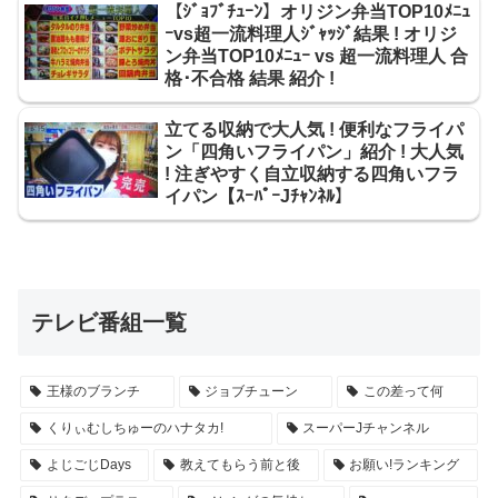
【ｼﾞｮﾌﾞﾁｭｰﾝ】オリジン弁当TOP10ﾒﾆｭ
ｰvs超一流料理人ｼﾞｬｯｼﾞ結果 ! オリジ
ン弁当TOP10ﾒﾆｭｰ vs 超一流料理人 合
格･不合格 結果 紹介 !
立てる収納で大人気 ! 便利なフライパ
ン「四角いフライパン」紹介 ! 大人気
! 注ぎやすく自立収納する四角いフラ
イパン【ｽｰﾊﾟｰJﾁｬﾝﾈﾙ】
テレビ番組一覧
王様のブランチ
ジョブチューン
この差って何
くりぃむしちゅーのハナタカ!
スーパーJチャンネル
よじごじDays
教えてもらう前と後
お願い!ランキング