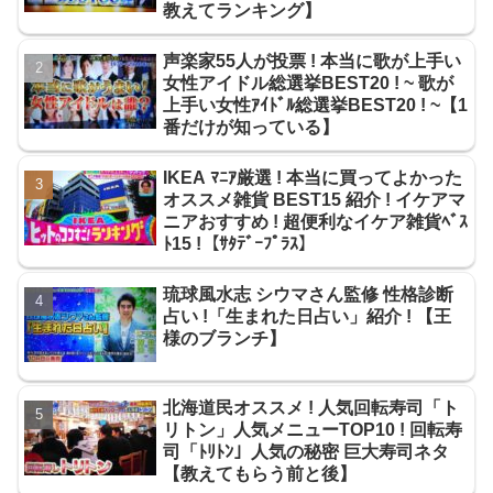
教えてランキング】
声楽家55人が投票 ! 本当に歌が上手い
女性アイドル総選挙BEST20 ! ~ 歌が
上手い女性ｱｲﾄﾞﾙ総選挙BEST20 ! ~【1
番だけが知っている】
IKEA ﾏﾆｱ厳選 ! 本当に買ってよかった
オススメ雑貨 BEST15 紹介 ! イケアマ
ニアおすすめ ! 超便利なイケア雑貨ﾍﾞｽ
ﾄ15 !【ｻﾀﾃﾞｰﾌﾟﾗｽ】
琉球風水志 シウマさん監修 性格診断
占い !「生まれた日占い」紹介 ! 【王
様のブランチ】
北海道民オススメ ! 人気回転寿司「ト
リトン」人気メニューTOP10 ! 回転寿
司「ﾄﾘﾄﾝ」人気の秘密 巨大寿司ネタ
【教えてもらう前と後】