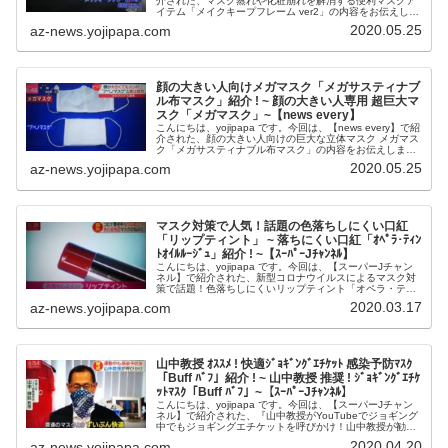
介された、マスク蒸れや化粧崩れを解消する便利マスクア
イテム「メイクキープフレーム ver2」の内容をお伝えしま
す。番組名news every.藤井貴彦、陣内貴美子がきょ...
2020.05.25
az-news.yojipapa.com
顔の大きい人向けメガマスク「メガサスティナブ
ル布マスク」紹介 ! ~ 顔の大きい人専用 超巨大マ
スク「メガマスク」~【news every】
こんにちは、yojipapa です。今回は、【news every】で紹
介された、顔の大きい人向けの巨大な立体マスク メガマス
ク「メガサスティナブル布マスク」の内容をお伝えしま
す。番組名news every.藤井貴彦、陣内貴美子がきょう一
2020.05.25
az-news.yojipapa.com
日...
マスク対策で人気！話題の色落ちしにくい口紅
「リップティント」 ~ 落ちにくい口紅「ｵﾍﾟﾗ･ﾃｨﾝ
ﾄｵｲﾙﾙｰｼﾞｭ」紹介 ! ~【ｽｰﾊﾟｰJﾁｬﾝﾈﾙ】
こんにちは、yojipapa です。今回は、【スーパーJチャン
ネル】で紹介された、新型コロナウイルスによるマスク対
策で話題！色落ちしにくいリップティント「オペラ・ティ
ントオイルルージュ」の内容をお伝えします。番組名スー
2020.03.17
az-news.yojipapa.com
パーJチャンネル出演者...
山中教授 ｵｽｽﾒ ! 快適ｼﾞｮｷﾞﾝｸﾞｴﾁｹｯﾄ 感染予防ﾏｽｸ
「Buff ﾊﾞﾌ」紹介 ! ~ 山中教授 推奨 ! ｼﾞｮｷﾞﾝｸﾞｴﾁｹ
ｯﾄﾏｽｸ「Buff ﾊﾞﾌ」~【ｽｰﾊﾟｰJﾁｬﾝﾈﾙ】
こんにちは、yojipapa です。今回は、【スーパーJチャン
ネル】で紹介された、『山中教授がYouTubeでジョギング
中でもジョギングエチケットを呼びかけ！山中教授が勧め
る息苦しくないジョギングマスク「Buff（バフ）」』の内
2020.04.20
az-news.yojipapa.com