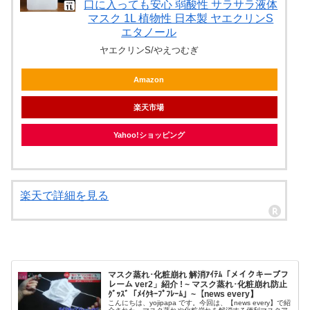
口に入っても安心 弱酸性 サラサラ液体
マスク 1L 植物性 日本製 ヤエクリンS
エタノール
ヤエクリンS/やえつむぎ
Amazon
楽天市場
Yahoo!ショッピング
楽天で詳細を見る
マスク蒸れ･化粧崩れ 解消ｱｲﾃﾑ「メイクキープフ
レーム ver2」紹介 ! ~ マスク蒸れ･化粧崩れ防止
ｸﾞｯｽﾞ「ﾒｲｸｷｰﾌﾟﾌﾚｰﾑ」~【news every】
こんにちは、yojipapa です。今回は、【news every】で紹