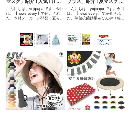
マスク」紹介 ! 人気 ! 江藤
プラス」紹介 ! 夏マスク 抗
大臣愛用 檜ﾏｽｸ「吉野ひの
菌 & ひんやりスプレー
こんにちは、yojipapa です。今回
こんにちは、yojipapa です。今回
きマスク」【news
「涼感プラス」【news
は、【news every】で紹介され
は、【news every】で紹介され
た、木材メーカーが開発！夏らし
た、除菌抗菌効果＆ひんやり感が
every】
every】
さを感じる木のマスク「吉野ひの
２４時間持続するスプレー !１か
きマスク」の内容をお伝えしま
月で40万個販売「EX涼感プラ
す。番組名news every.藤井貴
ス」の内容をお伝えします。番組
彦、陣内貴美子がきょう一日を分
名news every.藤井貴彦、陣内
かりや...
貴...