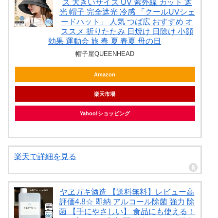
ス 大きいサイズ UV 紫外線 カット 遮
光 帽子 完全遮光 冷感 「クールUVシェ
ードハット」 人気 つば広 おすすめ オ
ススメ 折りたたみ 日焼け 日除け 小顔
効果 運動会 旅 春 夏 春夏 母の日
帽子屋QUEENHEAD
Amazon
楽天市場
Yahoo!ショッピング
楽天で詳細を見る
ヤヱガキ酒造 【送料無料】レビュー高
評価4.8☆ 即納 アルコール除菌 強力 除
菌 【手にやさしい】 食品にも使える！