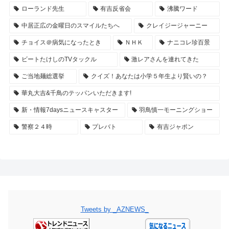
ローランド先生
有吉反省会
沸騰ワード
中居正広の金曜日のスマイルたちへ
クレイジージャーニー
チョイス＠病気になったとき
ＮＨＫ
ナニコレ珍百景
ビートたけしのTVタックル
激レアさんを連れてきた
ご当地麺総選挙
クイズ！あなたは小学５年生より賢いの？
華丸大吉&千鳥のテッパンいただきます!
新・情報7daysニュースキャスター
羽鳥慎一モーニングショー
警察２４時
プレバト
有吉ジャポン
Tweets by _AZNEWS_