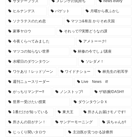
サタデープラス
メレンゲの気持ち
news every
ヒルナンデス
バゲット
月曜から夜ふかし
ソクラテスのため息
マツコ&有吉 かりそめ天国
家事ヤロウ
それって!?実際どうなの課
今夜くらべてみました
アメトーーク!
マツコの知らない世界
林修の今でしょ!講座
水曜日のダウンタウン
ソレダメ！
ワケあり！レッドゾーン
ワイドナショー
林先生の初耳学
週刊ニュースリーダー
Live News it!
がっちりマンデー!!
ノンストップ!
ザ!鉄腕!DASH!!
世界一受けたい授業
ダウンタウンＤＸ
1番だけが知っている
東大王
所さんお届けモノです!
所さんの目がテン！
サンデーモーニング
浜ちゃんが!
じっくり聞いタロウ
主治医が見つかる診療所