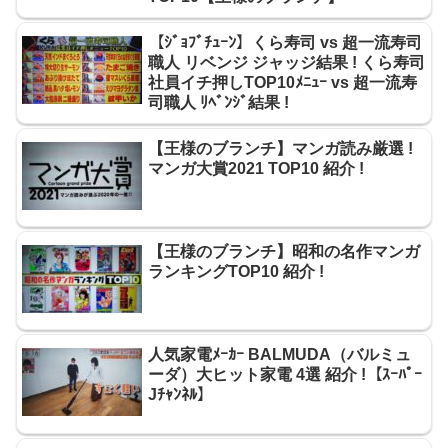
【ｼﾞｮﾌﾞﾁｭｰﾝ】くら寿司 vs 超一流寿司
職人 リベンジ ジャッジ結果 ! くら寿司
社員イチ押しTOP10ﾒﾆｭｰ vs 超一流寿
司職人 ﾘﾍﾞﾝｼﾞ結果 !
【王様のブランチ】マンガ読み厳選 !
マンガ大賞2021 TOP10 紹介 !
【王様のブランチ】昭和の名作マンガ
ランキングTOP10 紹介 !
人気家電ﾒｰｶｰ BALMUDA（バルミュ
ーダ）大ヒット家電 4選 紹介 !【ｽｰﾊﾟｰ
Jﾁｬﾝﾈﾙ】