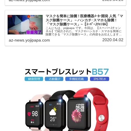
容をお伝えし...
マスクを簡単に除菌 ! 医療機器ﾒｰｶｰ開発 人気「マ
スク除菌ケース」 ~ ハンカチ･スマホも除菌 !
「マスク除菌ケース」~【ｽｰﾊﾟｰJﾁｬﾝﾈﾙ】
こんにちは、yojipapa です。今回は、【スーパーJチャン
ネル】で紹介された、マスクやハンカチ・スマホを簡単に
除菌できる「マスク除菌ケース」の内容をお伝えします。
番組名スーパーJチャンネル出演者【メインキャスター】渡
2020.04.02
az-news.yojipapa.com
辺宜嗣、林美沙希マス...