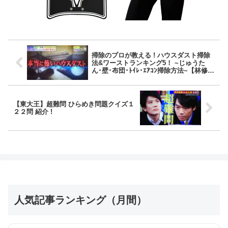
掃除のプロが教える ! ハウスダスト掃除
法&ワーストランキング5！ ~じゅうた
ん･壁･布団･ﾄｲﾚ･ｴｱｺﾝ掃除方法~【林修の
今でしょ!講座】
【東大王】超難問 ひらめき問題クイズ１
２２問 紹介 !
人気記事ランキング（月間）