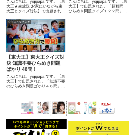
こんにちは、yojipapa です。【東
こんにちは、yojipapa です。【東
大王★生放送 お家にいながら東
大王】で出題された、「超難問
大王とクイズ対決】で出題され
ひらめき問題クイズ１２２問」を
た、「超難問ひらめき力クイズ２
紹介します。１ページ目から順に
問」を紹介します。さすがの東大
お楽しみください。(^ - ^【東大
クイズ・なぞなぞ
王も４０秒の回答時間では大苦戦
王】超難問 ひらめき問題クイズ !
の超難問です。番組名東大王★生
【第１問】カードが表す電化製品
放送2時間!あなたは東...
をお答え下...
【東大王】東大王クイズ対
決 知識不要ひらめき問題
ばかり 46問 !
こんにちは、yojipapa です。【東
大王】で出題された、「知識不要
のひらめき問題ばかり４６問」を
紹介します。１ページ目から順に
お楽しみください。(^ - ^番組名
東大王★生放送 あなたは東大王
に勝てる? お家にいながら東大王
とクイズ対決...