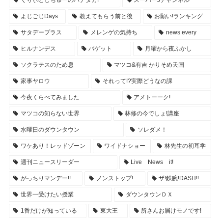
くりぃむしちゅーのハナタカ!
スーパーJチャンネル
よじごじDays
教えてもらう前と後
お願い!ランキング
サタデープラス
メレンゲの気持ち
news every
ヒルナンデス
バゲット
月曜から夜ふかし
ソクラテスのため息
マツコ&有吉 かりそめ天国
家事ヤロウ
それって!?実際どうなの課
今夜くらべてみました
アメトーーク!
マツコの知らない世界
林修の今でしょ!講座
水曜日のダウンタウン
ソレダメ！
ワケあり！レッドゾーン
ワイドナショー
林先生の初耳学
週刊ニュースリーダー
Live News it!
がっちりマンデー!!
ノンストップ!
ザ!鉄腕!DASH!!
世界一受けたい授業
ダウンタウンＤＸ
1番だけが知っている
東大王
所さんお届けモノです!