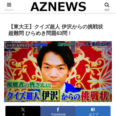
「 見たい・役立つ・面白い 」をお伝えします。
メニュー
検索
【東大王】クイズ超人 伊沢からの挑戦状
超難問 ひらめき問題63問 !
クイズ・なぞなぞ
X
Facebook
はてブ