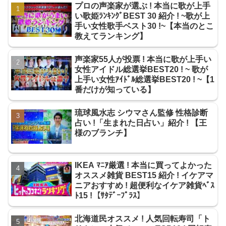
プロの声楽家が選ぶ ! 本当に歌が上手
い歌姫ﾗﾝｷﾝｸﾞBEST 30 紹介 ! ~歌が上
手い女性歌手ベスト30 !~【本当のとこ
教えてランキング】
声楽家55人が投票 ! 本当に歌が上手い
女性アイドル総選挙BEST20 ! ~ 歌が
上手い女性ｱｲﾄﾞﾙ総選挙BEST20 ! ~【1
番だけが知っている】
琉球風水志 シウマさん監修 性格診断
占い !「生まれた日占い」紹介 ! 【王
様のブランチ】
IKEA ﾏﾆｱ厳選 ! 本当に買ってよかった
オススメ雑貨 BEST15 紹介 ! イケアマ
ニアおすすめ ! 超便利なイケア雑貨ﾍﾞｽ
ﾄ15 !【ｻﾀﾃﾞｰﾌﾟﾗｽ】
北海道民オススメ ! 人気回転寿司「ト