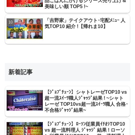
品ごはんにかけるシリーズ売り上げ＆
美味しい順 TOP5 !~
「吉野家」テイクアウト･宅配ﾒﾆｭｰ 人
気TOP10 紹介 !【帰れま10】
新着記事
【ｼﾞｮﾌﾞﾁｭｰﾝ】シャトレーゼTOP10 vs
超一流ｽｲｰﾂ職人ｼﾞｬｯｼﾞ結果 ! ~シャト
レーゼ TOP10vs超一流ｽｲｰﾂ職人 合格･
不合格ｼﾞｬｯｼﾞ結果~
【ｼﾞｮﾌﾞﾁｭｰﾝ】ﾛｰｿﾝ従業員ｲﾁｵｼTOP10
vs 超一流料理人 ｼﾞｬｯｼﾞ 結果 ! ローソ