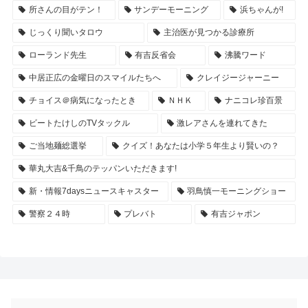
所さんの目がテン！
サンデーモーニング
浜ちゃんが!
じっくり聞いタロウ
主治医が見つかる診療所
ローランド先生
有吉反省会
沸騰ワード
中居正広の金曜日のスマイルたちへ
クレイジージャーニー
チョイス＠病気になったとき
ＮＨＫ
ナニコレ珍百景
ビートたけしのTVタックル
激レアさんを連れてきた
ご当地麺総選挙
クイズ！あなたは小学５年生より賢いの？
華丸大吉&千鳥のテッパンいただきます!
新・情報7daysニュースキャスター
羽鳥慎一モーニングショー
警察２４時
プレバト
有吉ジャポン