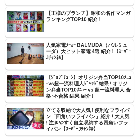
【王様のブランチ】昭和の名作マンガ
ランキングTOP10 紹介 !
人気家電ﾒｰｶｰ BALMUDA（バルミュ
ーダ）大ヒット家電 4選 紹介 !【ｽｰﾊﾟｰ
Jﾁｬﾝﾈﾙ】
【ｼﾞｮﾌﾞﾁｭｰﾝ】オリジン弁当TOP10ﾒﾆｭ
ｰvs超一流料理人ｼﾞｬｯｼﾞ結果 ! オリジ
ン弁当TOP10ﾒﾆｭｰ vs 超一流料理人 合
格･不合格 結果 紹介 !
立てる収納で大人気 ! 便利なフライパ
ン「四角いフライパン」紹介 ! 大人気
! 注ぎやすく自立収納する四角いフラ
イパン【ｽｰﾊﾟｰJﾁｬﾝﾈﾙ】