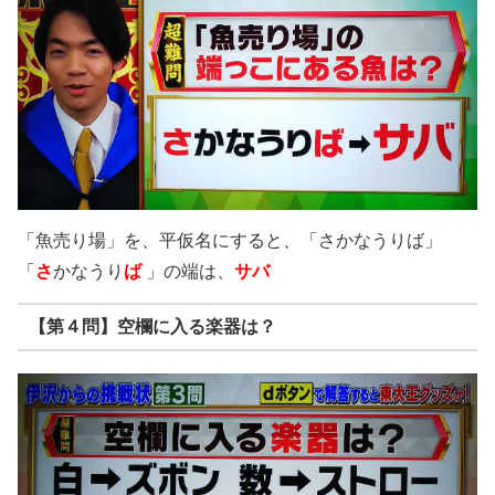
「魚売り場」を、平仮名にすると、「さかなうりば」
「
さ
かなうり
ば
」の端は、
サバ
【第４問】空欄に入る楽器は？