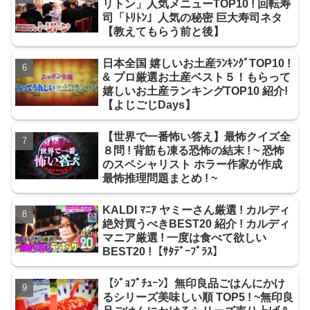
リトン」人気メニューTOP10 ! 回転寿
司「ﾄﾘﾄﾝ」人気の秘密 巨大寿司ネタ
【教えてもらう前と後】
日本全国 嬉しいお土産ﾗﾝｷﾝｸﾞTOP10 !
& プロ厳選お土産ベスト５！もらって
嬉しいお土産ランキングTOP10 紹介!
【よじごじDays】
【世界で一番怖い答え】最怖クイズ全
８問 ! 背筋も凍る恐怖の結末 ! ~ 恐怖
のスペシャリスト ホラー作家が作成
最怖推理問題まとめ ! ~
KALDI ﾏﾆｱ ヤミーさん厳選 ! カルディ
絶対買うべきBEST20 紹介 ! カルディ
マニア厳選 ! 一度は食べて欲しい
BEST20 !【ｻﾀﾃﾞｰﾌﾟﾗｽ】
【ｼﾞｮﾌﾞﾁｭｰﾝ】無印良品ごはんにかけ
るシリーズ美味しい順 TOP5 ! ~無印良