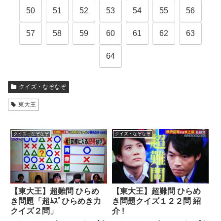
50
51
52
53
54
55
56
57
58
59
60
61
62
63
64
クイズ・なぞなぞ
東大王
クイズ・なぞなぞ
クイズ・なぞなぞ
【東大王】超難問 ひらめ
【東大王】超難問 ひらめ
き問題「超ﾑｽﾞひらめき力
き問題クイズ１２２問 紹
クイズ２問」
介 !