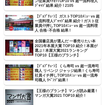
ン従業員ｲﾁｵｼTOP10 vs 超一流料理人
ｼﾞｬｯｼﾞ結果 紹介 ! 2105
【ｼﾞｮﾌﾞﾁｭｰﾝ】ガストTOP10ﾒﾆｭｰ vs 超
一流料理人ｼﾞｬｯｼﾞ結果 紹介 ! ガスト従
業員ｲﾁ押しTOP10ﾒﾆｭｰ vs 超一流料理
人 合格･不合格 結果 !
全国書店員が選んだ 一番売りたい本
2021年本屋大賞 TOP10 紹介 ! 本屋が
選ぶ ! 本屋大賞2021ランキング
TOP10【王様のブランチ】
【ｼﾞｮﾌﾞﾁｭｰﾝ】くら寿司 vs 超一流寿司
職人 リベンジ ジャッジ結果 ! くら寿司
社員イチ押しTOP10ﾒﾆｭｰ vs 超一流寿
司職人 ﾘﾍﾞﾝｼﾞ結果 !
【王様のブランチ】マンガ読み厳選 !
マンガ大賞2021 TOP10 紹介 !