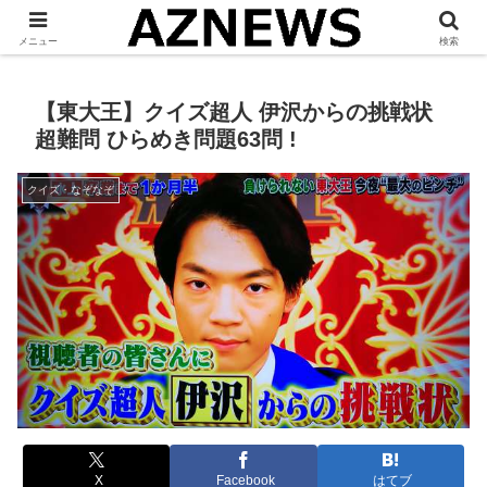
「 見たい・役立つ・面白い 」をお伝えします。
メニュー
検索
【東大王】クイズ超人 伊沢からの挑戦状
超難問 ひらめき問題63問 !
クイズ・なぞなぞ
X
Facebook
はてブ