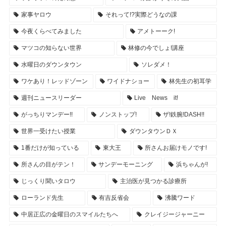
家事ヤロウ
それって!?実際どうなの課
今夜くらべてみました
アメトーーク!
マツコの知らない世界
林修の今でしょ!講座
水曜日のダウンタウン
ソレダメ！
ワケあり！レッドゾーン
ワイドナショー
林先生の初耳学
週刊ニュースリーダー
Live News it!
がっちりマンデー!!
ノンストップ!
ザ!鉄腕!DASH!!
世界一受けたい授業
ダウンタウンＤＸ
1番だけが知っている
東大王
所さんお届けモノです!
所さんの目がテン！
サンデーモーニング
浜ちゃんが!
じっくり聞いタロウ
主治医が見つかる診療所
ローランド先生
有吉反省会
沸騰ワード
中居正広の金曜日のスマイルたちへ
クレイジージャーニー