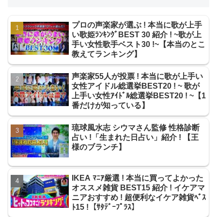
プロの声楽家が選ぶ ! 本当に歌が上手
い歌姫ﾗﾝｷﾝｸﾞBEST 30 紹介 ! ~歌が上
手い女性歌手ベスト30 !~【本当のとこ
教えてランキング】
声楽家55人が投票 ! 本当に歌が上手い
女性アイドル総選挙BEST20 ! ~ 歌が
上手い女性ｱｲﾄﾞﾙ総選挙BEST20 ! ~【1
番だけが知っている】
琉球風水志 シウマさん監修 性格診断
占い !「生まれた日占い」紹介 ! 【王
様のブランチ】
IKEA ﾏﾆｱ厳選 ! 本当に買ってよかった
オススメ雑貨 BEST15 紹介 ! イケアマ
ニアおすすめ ! 超便利なイケア雑貨ﾍﾞｽ
ﾄ15 !【ｻﾀﾃﾞｰﾌﾟﾗｽ】