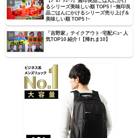
【ｼﾞｮﾌﾞﾁｭｰﾝ】無印良品ごはんにかけ
るシリーズ美味しい順 TOP5 ! ~無印良
品ごはんにかけるシリーズ売り上げ＆
美味しい順 TOP5 !~
「吉野家」テイクアウト･宅配ﾒﾆｭｰ 人
気TOP10 紹介 !【帰れま10】