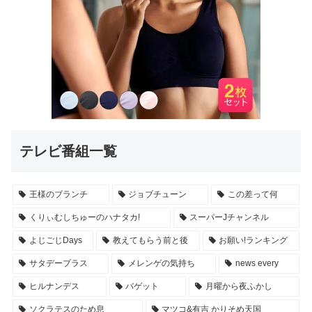
テレビ番組一覧
王様のブランチ
ジョブチューン
この差って何
くりぃむしちゅーのハナタカ!
スーパーJチャンネル
よじごじDays
教えてもらう前と後
お願い!ランキング
サタデープラス
メレンゲの気持ち
news every
ヒルナンデス
バゲット
月曜から夜ふかし
ソクラテスのため息
マツコ&有吉 かりそめ天国