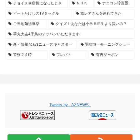
チョイス＠病気になったとき
ＮＨＫ
ナニコレ珍百景
ビートたけしのTVタックル
激レアさんを連れてきた
ご当地麺総選挙
クイズ！あなたは小学５年生より賢いの？
華丸大吉&千鳥のテッパンいただきます!
新・情報7daysニュースキャスター
羽鳥慎一モーニングショー
警察２４時
プレバト
有吉ジャポン
Tweets by _AZNEWS_