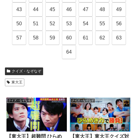
43
44
45
46
47
48
49
50
51
52
53
54
55
56
57
58
59
60
61
62
63
64
クイズ・なぞなぞ
東大王
クイズ・なぞなぞ
クイズ・なぞなぞ
【東大王】超難問 ひらめ
【東大王】東大王クイズ対