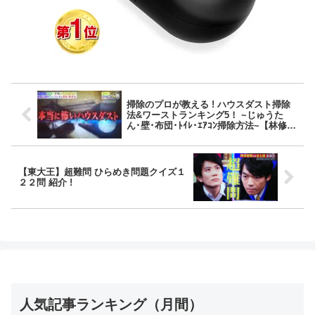
掃除のプロが教える ! ハウスダスト掃除
法&ワーストランキング5！ ~じゅうた
ん･壁･布団･ﾄｲﾚ･ｴｱｺﾝ掃除方法~【林修の
今でしょ!講座】
【東大王】超難問 ひらめき問題クイズ１
２２問 紹介 !
人気記事ランキング（月間）