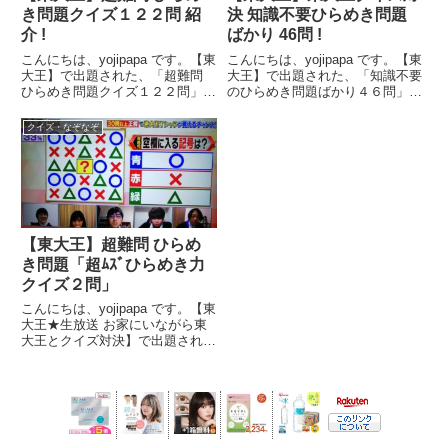
き問題クイズ１２２問 紹
決 知識不要ひらめき問題
介 !
ばかり 46問 !
こんにちは、yojipapa です。【東
こんにちは、yojipapa です。【東
大王】で出題された、「超難問
大王】で出題された、「知識不要
ひらめき問題クイズ１２２問」を
のひらめき問題ばかり４６問」を
紹介します。１ページ目から順に
紹介します。１ページ目から順に
お楽しみください。(^ - ^【東大
お楽しみください。(^ - ^番組名
クイズ・なぞなぞ
王】超難問 ひらめき問題クイズ !
東大王★生放送 あなたは東大王
【第１問】カードが表す電化製品
に勝てる? お家にいながら東大王
をお答え下...
とクイズ対決...
【東大王】超難問 ひらめ
き問題「超ﾑｽﾞひらめき力
クイズ２問」
こんにちは、yojipapa です。【東
大王★生放送 お家にいながら東
大王とクイズ対決】で出題され
た、「超難問ひらめき力クイズ２
問」を紹介します。さすがの東大
王も４０秒の回答時間では大苦戦
の超難問です。番組名東大王★生
放送2時間!あなたは東...