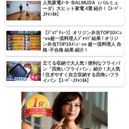
人気家電ﾒｰｶｰ BALMUDA（バルミュ
ーダ）大ヒット家電 4選 紹介 !【ｽｰﾊﾟｰ
Jﾁｬﾝﾈﾙ】
【ｼﾞｮﾌﾞﾁｭｰﾝ】オリジン弁当TOP10ﾒﾆｭ
ｰvs超一流料理人ｼﾞｬｯｼﾞ結果 ! オリジ
ン弁当TOP10ﾒﾆｭｰ vs 超一流料理人 合
格･不合格 結果 紹介 !
立てる収納で大人気 ! 便利なフライパ
ン「四角いフライパン」紹介 ! 大人気
! 注ぎやすく自立収納する四角いフラ
イパン【ｽｰﾊﾟｰJﾁｬﾝﾈﾙ】