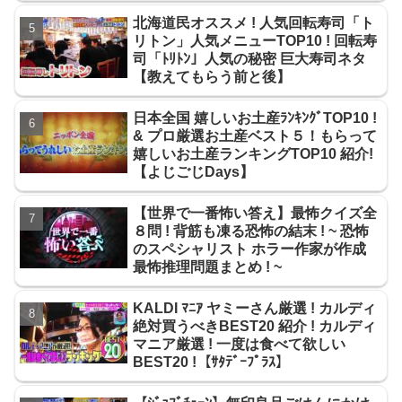
北海道民オススメ ! 人気回転寿司「ト
リトン」人気メニューTOP10 ! 回転寿
司「ﾄﾘﾄﾝ」人気の秘密 巨大寿司ネタ
【教えてもらう前と後】
日本全国 嬉しいお土産ﾗﾝｷﾝｸﾞTOP10 !
& プロ厳選お土産ベスト５！もらって
嬉しいお土産ランキングTOP10 紹介!
【よじごじDays】
【世界で一番怖い答え】最怖クイズ全
８問 ! 背筋も凍る恐怖の結末 ! ~ 恐怖
のスペシャリスト ホラー作家が作成
最怖推理問題まとめ ! ~
KALDI ﾏﾆｱ ヤミーさん厳選 ! カルディ
絶対買うべきBEST20 紹介 ! カルディ
マニア厳選 ! 一度は食べて欲しい
BEST20 !【ｻﾀﾃﾞｰﾌﾟﾗｽ】