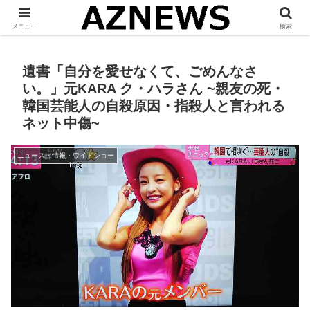
「 見たい・役立つ・面白い 」をお伝えします。
メニュー
検索
遺書「自分を愛せなくて、ごめんなさ
い。」元KARA ク・ハラさん ~親友の死・
韓国芸能人の自殺原因・指殺人と言われる
ネット中傷~
ニュース・情報・ワイドショー