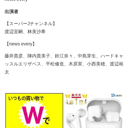
出演者
【スーパーJチャンネル】
渡辺宜嗣、林美沙希
【news every】
藤井貴彦、陣内貴美子、鈴江奈々、中島芽生、ハードキャ
ッスルエリザベス、平松修造、木原実、小西美穂、渡辺裕
太