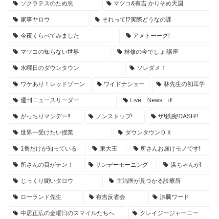
ソクラテスのため息
マツコ&有吉 かりそめ天国
家事ヤロウ
それって!?実際どうなの課
今夜くらべてみました
アメトーーク!
マツコの知らない世界
林修の今でしょ!講座
水曜日のダウンタウン
ソレダメ！
ワケあり！レッドゾーン
ワイドナショー
林先生の初耳学
週刊ニュースリーダー
Live News it!
がっちりマンデー!!
ノンストップ!
ザ!鉄腕!DASH!!
世界一受けたい授業
ダウンタウンＤＸ
1番だけが知っている
東大王
所さんお届けモノです!
所さんの目がテン！
サンデーモーニング
浜ちゃんが!
じっくり聞いタロウ
主治医が見つかる診療所
ローランド先生
有吉反省会
沸騰ワード
中居正広の金曜日のスマイルたちへ
クレイジージャーニー