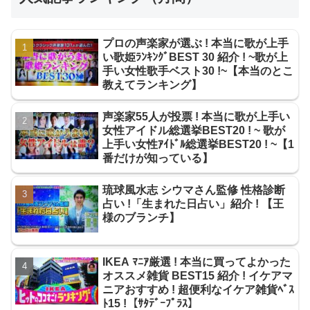
プロの声楽家が選ぶ ! 本当に歌が上手
い歌姫ﾗﾝｷﾝｸﾞBEST 30 紹介 ! ~歌が上
手い女性歌手ベスト30 !~【本当のとこ
教えてランキング】
声楽家55人が投票 ! 本当に歌が上手い
女性アイドル総選挙BEST20 ! ~ 歌が
上手い女性ｱｲﾄﾞﾙ総選挙BEST20 ! ~【1
番だけが知っている】
琉球風水志 シウマさん監修 性格診断
占い !「生まれた日占い」紹介 ! 【王
様のブランチ】
IKEA ﾏﾆｱ厳選 ! 本当に買ってよかった
オススメ雑貨 BEST15 紹介 ! イケアマ
ニアおすすめ ! 超便利なイケア雑貨ﾍﾞｽ
ﾄ15 !【ｻﾀﾃﾞｰﾌﾟﾗｽ】