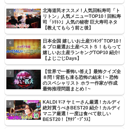
北海道民オススメ ! 人気回転寿司「ト
リトン」人気メニューTOP10 ! 回転寿
司「ﾄﾘﾄﾝ」人気の秘密 巨大寿司ネタ
【教えてもらう前と後】
日本全国 嬉しいお土産ﾗﾝｷﾝｸﾞTOP10 !
& プロ厳選お土産ベスト５！もらって
嬉しいお土産ランキングTOP10 紹介!
【よじごじDays】
【世界で一番怖い答え】最怖クイズ全
８問 ! 背筋も凍る恐怖の結末 ! ~ 恐怖
のスペシャリスト ホラー作家が作成
最怖推理問題まとめ ! ~
KALDI ﾏﾆｱ ヤミーさん厳選 ! カルディ
絶対買うべきBEST20 紹介 ! カルディ
マニア厳選 ! 一度は食べて欲しい
BEST20 !【ｻﾀﾃﾞｰﾌﾟﾗｽ】