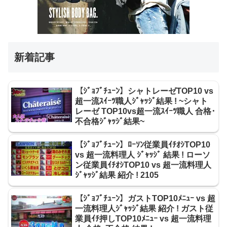
新着記事
【ｼﾞｮﾌﾞﾁｭｰﾝ】シャトレーゼTOP10 vs
超一流ｽｲｰﾂ職人ｼﾞｬｯｼﾞ結果 ! ~シャト
レーゼ TOP10vs超一流ｽｲｰﾂ職人 合格･
不合格ｼﾞｬｯｼﾞ結果~
【ｼﾞｮﾌﾞﾁｭｰﾝ】ﾛｰｿﾝ従業員ｲﾁｵｼTOP10
vs 超一流料理人 ｼﾞｬｯｼﾞ 結果 ! ローソ
ン従業員ｲﾁｵｼTOP10 vs 超一流料理人
ｼﾞｬｯｼﾞ結果 紹介 ! 2105
【ｼﾞｮﾌﾞﾁｭｰﾝ】ガストTOP10ﾒﾆｭｰ vs 超
一流料理人ｼﾞｬｯｼﾞ結果 紹介 ! ガスト従
業員ｲﾁ押しTOP10ﾒﾆｭｰ vs 超一流料理