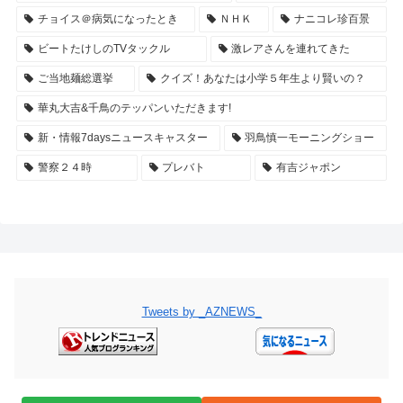
チョイス＠病気になったとき
ＮＨＫ
ナニコレ珍百景
ビートたけしのTVタックル
激レアさんを連れてきた
ご当地麺総選挙
クイズ！あなたは小学５年生より賢いの？
華丸大吉&千鳥のテッパンいただきます!
新・情報7daysニュースキャスター
羽鳥慎一モーニングショー
警察２４時
プレバト
有吉ジャポン
Tweets by _AZNEWS_