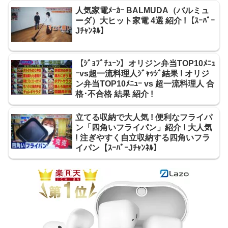
人気家電ﾒｰｶｰ BALMUDA（バルミュ
ーダ）大ヒット家電 4選 紹介 !【ｽｰﾊﾟｰ
Jﾁｬﾝﾈﾙ】
【ｼﾞｮﾌﾞﾁｭｰﾝ】オリジン弁当TOP10ﾒﾆｭ
ｰvs超一流料理人ｼﾞｬｯｼﾞ結果 ! オリジ
ン弁当TOP10ﾒﾆｭｰ vs 超一流料理人 合
格･不合格 結果 紹介 !
立てる収納で大人気 ! 便利なフライパ
ン「四角いフライパン」紹介 ! 大人気
! 注ぎやすく自立収納する四角いフラ
イパン【ｽｰﾊﾟｰJﾁｬﾝﾈﾙ】