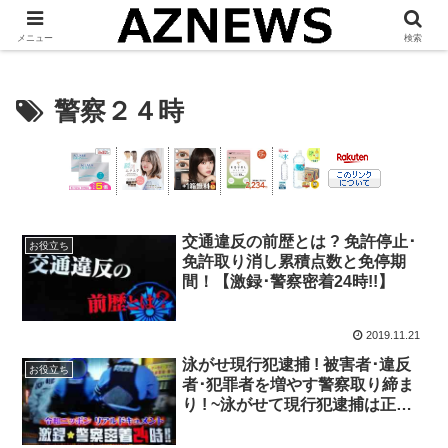
「 見たい・役立つ・面白い 」をお伝えします。
メニュー
検索
警察２４時
交通違反の前歴とは ? 免許停止･
お役立ち
免許取り消し累積点数と免停期
間！【激録･警察密着24時!!】
2019.11.21
泳がせ現行犯逮捕 ! 被害者･違反
お役立ち
者･犯罪者を増やす警察取り締ま
り ! ~泳がせて現行犯逮捕は正し
い逮捕方法!?~【激録･警察密着24
時!!】