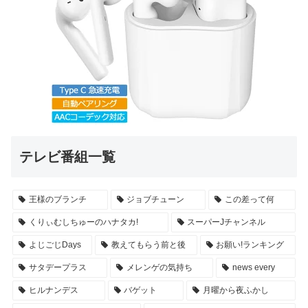
テレビ番組一覧
王様のブランチ
ジョブチューン
この差って何
くりぃむしちゅーのハナタカ!
スーパーJチャンネル
よじごじDays
教えてもらう前と後
お願い!ランキング
サタデープラス
メレンゲの気持ち
news every
ヒルナンデス
バゲット
月曜から夜ふかし