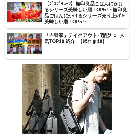
【ｼﾞｮﾌﾞﾁｭｰﾝ】無印良品ごはんにかけ
るシリーズ美味しい順 TOP5 ! ~無印良
品ごはんにかけるシリーズ売り上げ＆
美味しい順 TOP5 !~
「吉野家」テイクアウト･宅配ﾒﾆｭｰ 人
気TOP10 紹介 !【帰れま10】