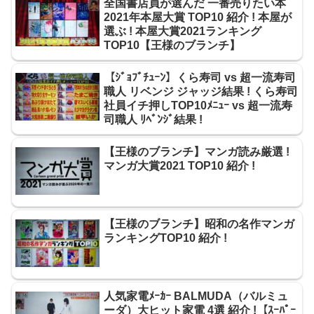
全国書店員が選んだ 一番売りたい本
2021年本屋大賞 TOP10 紹介 ! 本屋が
選ぶ ! 本屋大賞2021ランキング
TOP10【王様のブランチ】
【ｼﾞｮﾌﾞﾁｭｰﾝ】くら寿司 vs 超一流寿司
職人 リベンジ ジャッジ結果 ! くら寿司
社員イチ押しTOP10ﾒﾆｭｰ vs 超一流寿
司職人 ﾘﾍﾞﾝｼﾞ結果 !
【王様のブランチ】マンガ読み厳選 !
マンガ大賞2021 TOP10 紹介 !
【王様のブランチ】昭和の名作マンガ
ランキングTOP10 紹介 !
人気家電ﾒｰｶｰ BALMUDA（バルミュ
ーダ）大ヒット家電 4選 紹介 !【ｽｰﾊﾟｰ