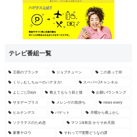
テレビ番組一覧
王様のブランチ
ジョブチューン
この差って何
くりぃむしちゅーのハナタカ!
スーパーJチャンネル
よじごじDays
教えてもらう前と後
お願い!ランキング
サタデープラス
メレンゲの気持ち
news every
ヒルナンデス
バゲット
月曜から夜ふかし
ソクラテスのため息
マツコ&有吉 かりそめ天国
家事ヤロウ
それって!?実際どうなの課