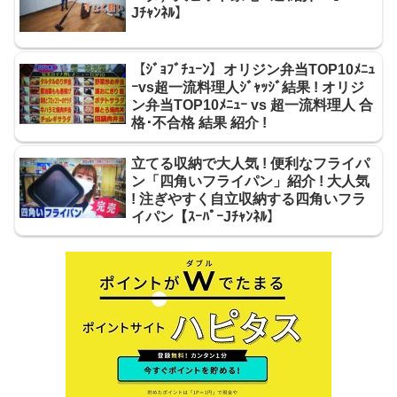
Jﾁｬﾝﾈﾙ】
【ｼﾞｮﾌﾞﾁｭｰﾝ】オリジン弁当TOP10ﾒﾆｭ
ｰvs超一流料理人ｼﾞｬｯｼﾞ結果 ! オリジ
ン弁当TOP10ﾒﾆｭｰ vs 超一流料理人 合
格･不合格 結果 紹介 !
立てる収納で大人気 ! 便利なフライパ
ン「四角いフライパン」紹介 ! 大人気
! 注ぎやすく自立収納する四角いフラ
イパン【ｽｰﾊﾟｰJﾁｬﾝﾈﾙ】