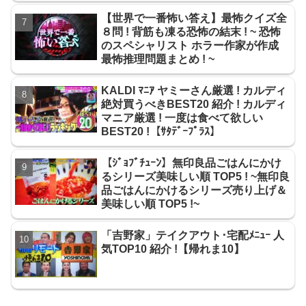
【世界で一番怖い答え】最怖クイズ全
８問 ! 背筋も凍る恐怖の結末 ! ~ 恐怖
のスペシャリスト ホラー作家が作成
最怖推理問題まとめ ! ~
KALDI ﾏﾆｱ ヤミーさん厳選 ! カルディ
絶対買うべきBEST20 紹介 ! カルディ
マニア厳選 ! 一度は食べて欲しい
BEST20 !【ｻﾀﾃﾞｰﾌﾟﾗｽ】
【ｼﾞｮﾌﾞﾁｭｰﾝ】無印良品ごはんにかけ
るシリーズ美味しい順 TOP5 ! ~無印良
品ごはんにかけるシリーズ売り上げ＆
美味しい順 TOP5 !~
「吉野家」テイクアウト･宅配ﾒﾆｭｰ 人
気TOP10 紹介 !【帰れま10】