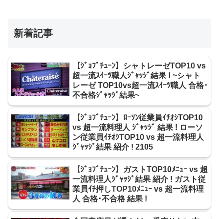
新着記事
【ｼﾞｮﾌﾞﾁｭｰﾝ】シャトレーゼTOP10 vs
超一流ｽｲｰﾂ職人ｼﾞｬｯｼﾞ結果 ! ~シャト
レーゼ TOP10vs超一流ｽｲｰﾂ職人 合格･
不合格ｼﾞｬｯｼﾞ結果~
【ｼﾞｮﾌﾞﾁｭｰﾝ】ﾛｰｿﾝ従業員ｲﾁｵｼTOP10
vs 超一流料理人 ｼﾞｬｯｼﾞ 結果 ! ローソ
ン従業員ｲﾁｵｼTOP10 vs 超一流料理人
ｼﾞｬｯｼﾞ結果 紹介 ! 2105
【ｼﾞｮﾌﾞﾁｭｰﾝ】ガストTOP10ﾒﾆｭｰ vs 超
一流料理人ｼﾞｬｯｼﾞ結果 紹介 ! ガスト従
業員ｲﾁ押しTOP10ﾒﾆｭｰ vs 超一流料理
人 合格･不合格 結果 !