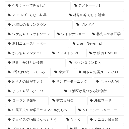
今夜くらべてみました
アメトーーク!
マツコの知らない世界
林修の今でしょ!講座
水曜日のダウンタウン
ソレダメ！
ワケあり！レッドゾーン
ワイドナショー
林先生の初耳学
週刊ニュースリーダー
Live News it!
がっちりマンデー!!
ノンストップ!
ザ!鉄腕!DASH!!
世界一受けたい授業
ダウンタウンＤＸ
1番だけが知っている
東大王
所さんお届けモノです!
所さんの目がテン！
サンデーモーニング
浜ちゃんが!
じっくり聞いタロウ
主治医が見つかる診療所
ローランド先生
有吉反省会
沸騰ワード
中居正広の金曜日のスマイルたちへ
クレイジージャーニー
チョイス＠病気になったとき
ＮＨＫ
ナニコレ珍百景