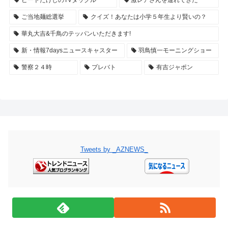
ビートたけしのTVタックル
激レアさんを連れてきた
ご当地麺総選挙
クイズ！あなたは小学５年生より賢いの？
華丸大吉&千鳥のテッパンいただきます!
新・情報7daysニュースキャスター
羽鳥慎一モーニングショー
警察２４時
プレバト
有吉ジャポン
Tweets by _AZNEWS_