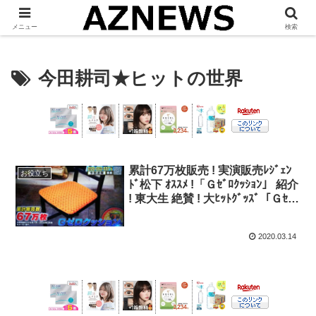
「 見たい・役立つ・面白い 」をお伝えします。
メニュー
検索
今田耕司★ヒットの世界
累計67万枚販売 ! 実演販売ﾚｼﾞｪﾝ
お役立ち
ﾄﾞ松下 ｵｽｽﾒ !「Ｇｾﾞﾛｸｯｼｮﾝ」 紹介
! 東大生 絶賛 ! 大ﾋｯﾄｸﾞｯｽﾞ「Ｇｾﾞﾛ
ｸｯｼｮﾝ」【今田耕司★ﾋｯﾄの世界】
2020.03.14