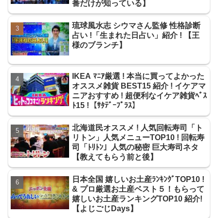
番だけが知っている】
琉球風水志 シウマさん監修 性格診断
占い !「生まれた日占い」紹介 ! 【王
様のブランチ】
IKEA ﾏﾆｱ厳選 ! 本当に買ってよかった
オススメ雑貨 BEST15 紹介 ! イケアマ
ニアおすすめ ! 超便利なイケア雑貨ﾍﾞｽ
ﾄ15 !【ｻﾀﾃﾞｰﾌﾟﾗｽ】
北海道民オススメ ! 人気回転寿司「ト
リトン」人気メニューTOP10 ! 回転寿
司「ﾄﾘﾄﾝ」人気の秘密 巨大寿司ネタ
【教えてもらう前と後】
日本全国 嬉しいお土産ﾗﾝｷﾝｸﾞTOP10 !
& プロ厳選お土産ベスト５！もらって
嬉しいお土産ランキングTOP10 紹介!
【よじごじDays】