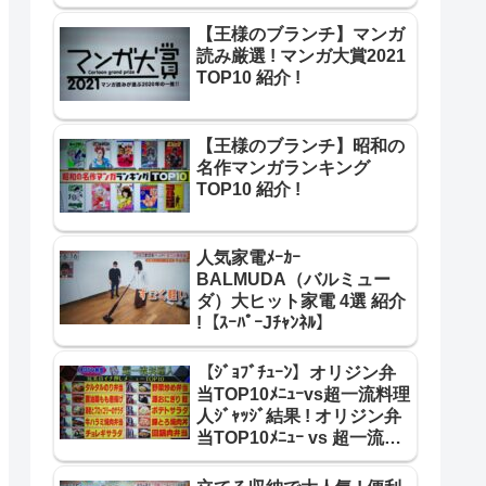
超一流寿司職人 ﾘﾍﾞﾝｼﾞ結果
!
【王様のブランチ】マンガ
読み厳選 ! マンガ大賞2021
TOP10 紹介 !
【王様のブランチ】昭和の
名作マンガランキング
TOP10 紹介 !
人気家電ﾒｰｶｰ
BALMUDA（バルミュー
ダ）大ヒット家電 4選 紹介
!【ｽｰﾊﾟｰJﾁｬﾝﾈﾙ】
【ｼﾞｮﾌﾞﾁｭｰﾝ】オリジン弁
当TOP10ﾒﾆｭｰvs超一流料理
人ｼﾞｬｯｼﾞ結果 ! オリジン弁
当TOP10ﾒﾆｭｰ vs 超一流料
理人 合格･不合格 結果 紹介
!