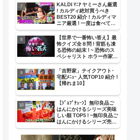
KALDI ﾏﾆｱ ヤミーさん厳選
! カルディ絶対買うべき
BEST20 紹介 ! カルディマ
ニア厳選 ! 一度は食べて欲
しいBEST20 !【ｻﾀﾃﾞｰﾌﾟﾗ
ｽ】
【世界で一番怖い答え】最
怖クイズ全８問 ! 背筋も凍
る恐怖の結末 ! ~ 恐怖のス
ペシャリスト ホラー作家が
作成 最怖推理問題まとめ !
~
「吉野家」テイクアウト･
宅配ﾒﾆｭｰ 人気TOP10 紹介 !
【帰れま10】
【ｼﾞｮﾌﾞﾁｭｰﾝ】無印良品ご
はんにかけるシリーズ美味
しい順 TOP5 ! ~無印良品ご
はんにかけるシリーズ売り
上げ＆美味しい順 TOP5 !~