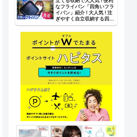
立てる収納で大人気 ! 便利
なフライパン「四角いフラ
イパン」紹介 ! 大人気 ! 注
ぎやすく自立収納する四角
いフライパン【ｽｰﾊﾟｰJﾁｬﾝﾈ
ﾙ】