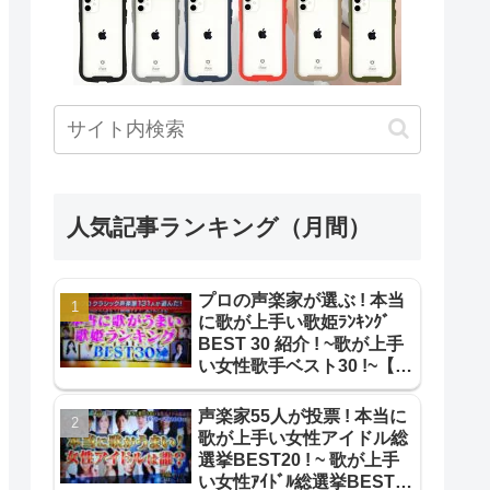
人気記事ランキング（月間）
プロの声楽家が選ぶ ! 本当
に歌が上手い歌姫ﾗﾝｷﾝｸﾞ
BEST 30 紹介 ! ~歌が上手
い女性歌手ベスト30 !~【本
当のとこ教えてランキン
グ】
声楽家55人が投票 ! 本当に
歌が上手い女性アイドル総
選挙BEST20 ! ~ 歌が上手
い女性ｱｲﾄﾞﾙ総選挙BEST20