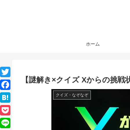
ホーム
【謎解き×クイズ Xからの挑戦状】
T
w
F
クイズ・なぞなぞ
i
a
H
t
c
a
P
t
e
t