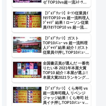
ゼ TOP10vs超一流ｽｲｰﾂ職
人 合格･不合格ｼﾞｬｯｼﾞ結果~
【ｼﾞｮﾌﾞﾁｭｰﾝ】ﾛｰｿﾝ従業員ｲ
ﾁｵｼTOP10 vs 超一流料理人
ｼﾞｬｯｼﾞ 結果 ! ローソン従業
員ｲﾁｵｼTOP10 vs 超一流料
理人 ｼﾞｬｯｼﾞ結果 紹介 !
2105
【ｼﾞｮﾌﾞﾁｭｰﾝ】ガスト
TOP10ﾒﾆｭｰ vs 超一流料理
人ｼﾞｬｯｼﾞ結果 紹介 ! ガスト
従業員ｲﾁ押しTOP10ﾒﾆｭｰ
vs 超一流料理人 合格･不合
格 結果 !
全国書店員が選んだ 一番売
りたい本 2021年本屋大賞
TOP10 紹介 ! 本屋が選ぶ !
本屋大賞2021ランキング
TOP10【王様のブランチ】
【ｼﾞｮﾌﾞﾁｭｰﾝ】くら寿司 vs
超一流寿司職人 リベンジ
ジャッジ結果 ! くら寿司 社
員イチ押しTOP10ﾒﾆｭｰ vs