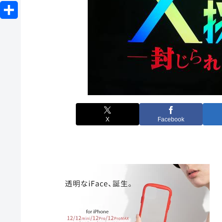
o
L
e
b
e
c
i
r
共
o
n
k
n
有
o
a
e
e
k
t
X
Facebook