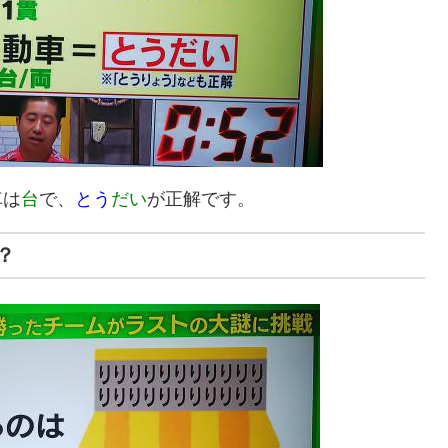
車は
台
で、
とう
だい
が正解です。
？