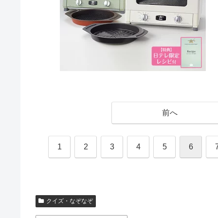
前へ
1
2
3
4
5
6
クイズ・なぞなぞ