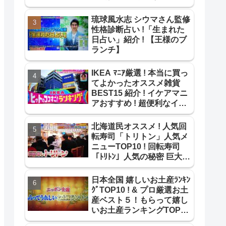
! ~【1番だけが知ってい
る】
琉球風水志 シウマさん監修
性格診断占い !「生まれた
日占い」紹介 ! 【王様のブ
ランチ】
IKEA ﾏﾆｱ厳選 ! 本当に買っ
てよかったオススメ雑貨
BEST15 紹介 ! イケアマニ
アおすすめ ! 超便利なイケ
ア雑貨ﾍﾞｽﾄ15 !【ｻﾀﾃﾞｰﾌﾟﾗ
ｽ】
北海道民オススメ ! 人気回
転寿司「トリトン」人気メ
ニューTOP10 ! 回転寿司
「ﾄﾘﾄﾝ」人気の秘密 巨大寿
司ネタ【教えてもらう前と
後】
日本全国 嬉しいお土産ﾗﾝｷﾝ
ｸﾞTOP10 ! & プロ厳選お土
産ベスト５！もらって嬉し
いお土産ランキングTOP10
紹介!【よじごじDays】